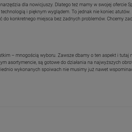
rzędzia dla nowicjuszy. Dlatego też mamy w swojej ofercie Sp
chnologią i pięknym wyglądem. To jednak nie koniec atutów. P
brać do konkretnego miejsca bez żadnych problemów. Chcemy za
tkim – mnogością wyboru. Zawsze dbamy o ten aspekt i tutaj nie
zym asortymencie, są gotowe do działania na najwyższych obro
iednio wykonanych spoiwach nie musimy już nawet wspominać.