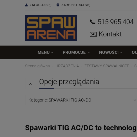
ZALOGUJ SIĘ
ZAREJESTRUJ SIĘ
📞 515
965
404
✉️ Kontakt
MENU
PROMOCJE
NOWOŚCI
O
Strona główna
URZĄDZENIA
ZESTAWY SPAWALNICZE
S
Opcje przeglądania
Kategorie: SPAWARKI TIG AC/DC
Spawarki TIG AC/DC to technologi