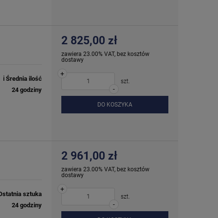
2 825,00 zł
zawiera 23.00% VAT, bez kosztów
dostawy
+
ℹ️ Średnia ilość
szt.
-
24 godziny
DO KOSZYKA
2 961,00 zł
zawiera 23.00% VAT, bez kosztów
dostawy
+
Ostatnia sztuka
szt.
-
24 godziny