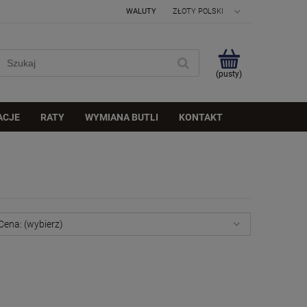
WALUTY
(pusty)
ACJE
RATY
WYMIANA BUTLI
KONTAKT
Cena: (wybierz)