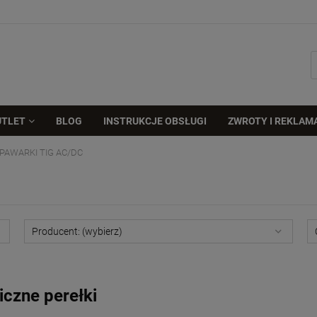
UTLET
BLOG
INSTRUKCJE OBSŁUGI
ZWROTY I REKLAM
PAWARKI TIG AC/DC
Producent: (wybierz)
czne perełki