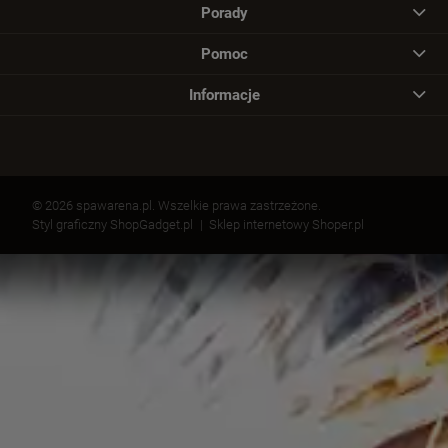
Porady
Pomoc
Informacje
© 2026 spawarena.pl. Wszelkie prawa zastrzeżone.
Styl graficzny ShopGadget.pl
Sklep internetowy Shoper.pl