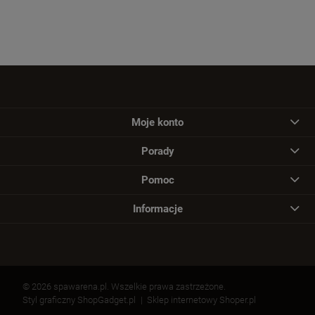
Moje konto
Porady
Pomoc
Informacje
© 2026 spawarena.pl. Wszelkie prawa zastrzeżone.
Styl graficzny ShopGadget.pl
Sklep internetowy Shoper.pl