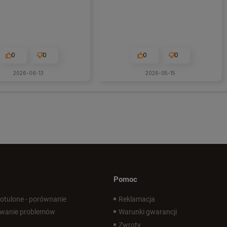
0
0
0
0
2026-06-13
2026-05-15
Pomoc
 otulone - porównanie
Reklamacja
wanie problemów
Warunki gwarancji
Zwroty