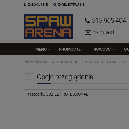
ZALOGUJ SIĘ
ZAREJESTRUJ SIĘ
📞 515
965
404
✉️ Kontakt
MENU
PROMOCJE
NOWOŚCI
O
Strona główna
ARTYKUŁY BHP
ODZIEŻ OCIEPLANA
ODZ
Opcje przeglądania
Kategorie: ODZIEŻ PROFESSIONAL