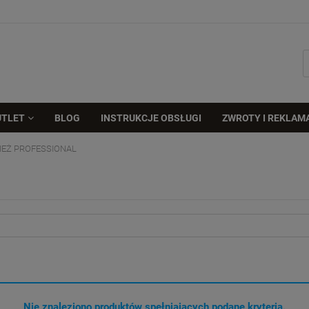
UTLET
BLOG
INSTRUKCJE OBSŁUGI
ZWROTY I REKLAM
IEŻ PROFESSIONAL
Nie znaleziono produktów spełniających podane kryteria.