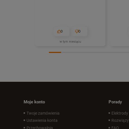
0
0
w tym miesiącu
Moje konto
Porady
Twoje zamówienia
Elektrody
Ustawienia konta
Rozwiązy
Przechowalnia
FAQ