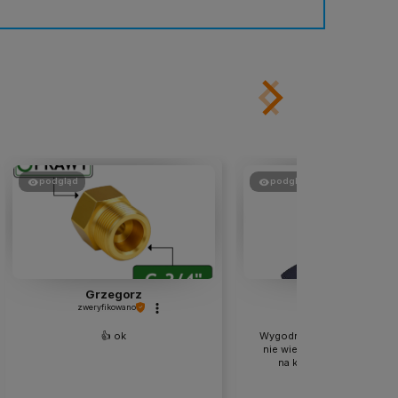
podgląd
podgląd
Grzegorz
Michał
zweryfikowano
zweryfikowano
👍️ ok
Wygodny kaptur, dla amatora
nie wiem jak przy długiej pr
na krótkie spawania idea