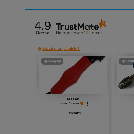
4.9
Ocena
Na podstawie
173
opinii
Jak zbieramy opinie?
podgląd
podg
Marek
zweryfikowano
Przydatny