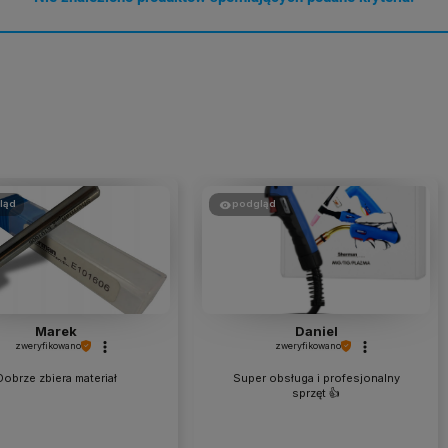
ląd
podgląd
Marek
Daniel
zweryfikowano
zweryfikowano
Dobrze zbiera materiał
Super obsługa i profesjonalny
sprzęt 👍️