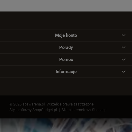
Moje konto
Porady
Pomoc
Informacje
© 2026 spawarena.pl. Wszelkie prawa zastrzeżone.
Styl graficzny ShopGadget.pl
Sklep internetowy Shoper.pl