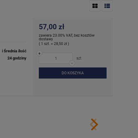
57,00 zł
zawiera 23.00% VAT, bez kosztów
dostawy
( 1 szt. = 28,50 zł )
ℹ️ Średnia ilość
+
24 godziny
szt.
-
DO KOSZYKA