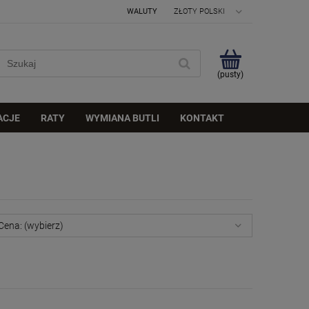
WALUTY
(pusty)
ACJE
RATY
WYMIANA BUTLI
KONTAKT
Cena: (wybierz)