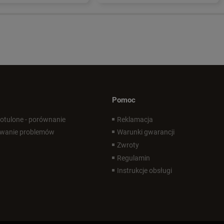
Pomoc
 otulone - porównanie
Reklamacja
wanie problemów
Warunki gwarancji
Zwroty
Regulamin
Instrukcje obsługi