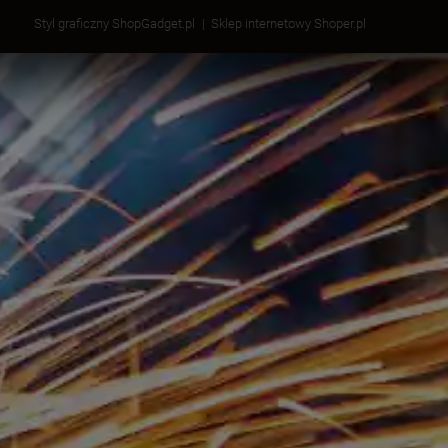
Styl graficzny ShopGadget.pl
Sklep internetowy Shoper.pl