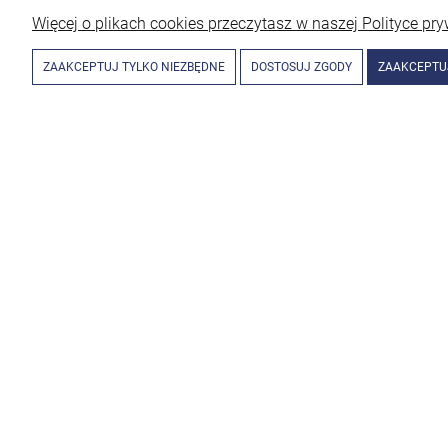
Więcej o plikach cookies przeczytasz w naszej Polityce pry
ZAAKCEPTUJ TYLKO NIEZBĘDNE
DOSTOSUJ ZGODY
ZAAKCEPTU