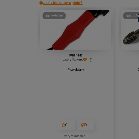
Jak zbieramy opinie?
podgląd
podg
Marek
zweryfikowano
Przydatny
0
0
w tym miesiącu