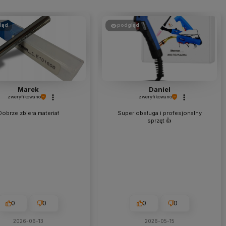
ląd
podgląd
Marek
Daniel
zweryfikowano
zweryfikowano
Dobrze zbiera materiał
Super obsługa i profesjonalny
sprzęt 👍️
0
0
0
0
2026-06-13
2026-05-15