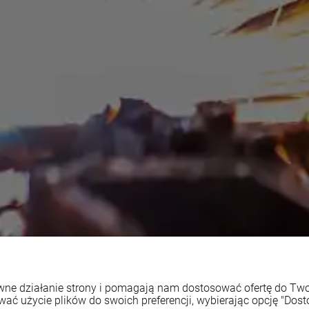
rawne działanie strony i pomagają nam dostosować ofertę do T
wać użycie plików do swoich preferencji, wybierając opcję "Dost