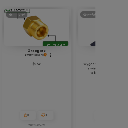
podgląd
podgląd
Grzegorz
Michał
zweryfikowano
zweryfikowano
👍️ ok
Wygodny kaptur, dla amatora
nie wiem jak przy długiej pr
na krótkie spawania idea
0
0
0
0
2026-05-21
2026-07-02