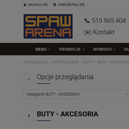
ZALOGUJ SIĘ
ZAREJESTRUJ SIĘ
📞 515
965
404
✉️ Kontakt
MENU
PROMOCJE
NOWOŚCI
O
Strona główna
ARTYKUŁY BHP
BUTY
BUTY - AKCESORI
Opcje przeglądania
Kategorie: BUTY - AKCESORIA
BUTY - AKCESORIA