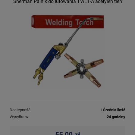
Sherman Palnik do lutowania TWL1-A acetylen tlen
Dostępność:
ℹ️ Średnia ilość
Wysyłka w:
24 godziny
55,00 zł