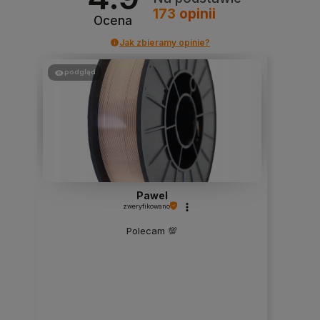
173
opinii
Ocena
Jak zbieramy opinie?
podgląd
Pawel
zweryfikowano
Polecam 💯