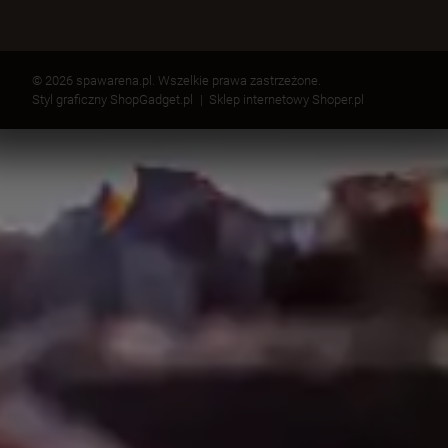
© 2026 spawarena.pl. Wszelkie prawa zastrzeżone.
Styl graficzny ShopGadget.pl
Sklep internetowy Shoper.pl