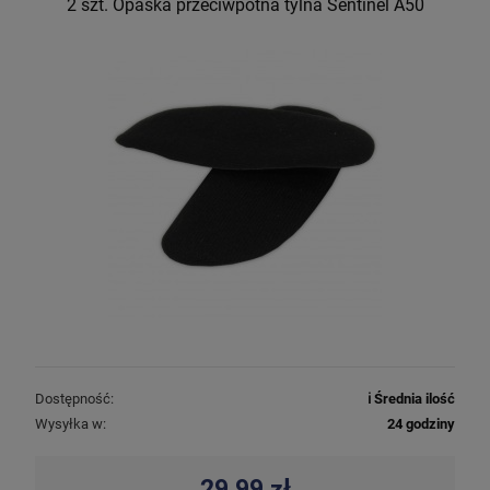
2 szt. Opaska przeciwpotna tylna Sentinel A50
Dostępność:
ℹ️ Średnia ilość
Wysyłka w:
24 godziny
29,99 zł