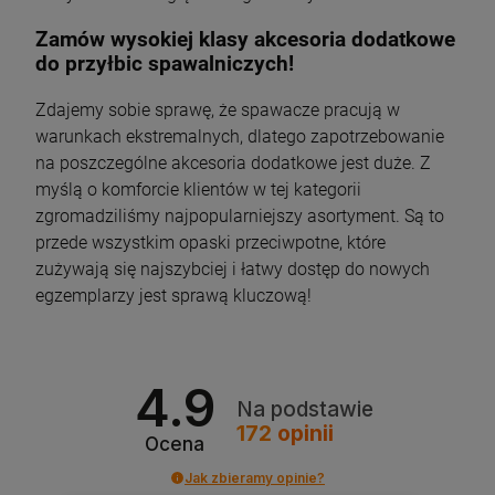
Zamów wysokiej klasy akcesoria dodatkowe
do przyłbic spawalniczych!
Zdajemy sobie sprawę, że spawacze pracują w
warunkach ekstremalnych, dlatego zapotrzebowanie
na poszczególne akcesoria dodatkowe jest duże. Z
myślą o komforcie klientów w tej kategorii
zgromadziliśmy najpopularniejszy asortyment. Są to
przede wszystkim opaski przeciwpotne, które
zużywają się najszybciej i łatwy dostęp do nowych
egzemplarzy jest sprawą kluczową!
4.9
Na podstawie
172
opinii
Ocena
Jak zbieramy opinie?