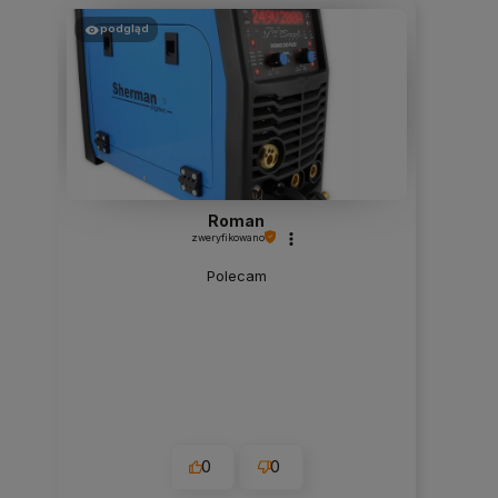
podgląd
Roman
zweryfikowano
Polecam
0
0