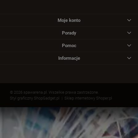
Moje konto
Porady
Pomoc
Informacje
© 2026 spawarena.pl. Wszelkie prawa zastrzeżone.
Styl graficzny ShopGadget.pl
Sklep internetowy Shoper.pl