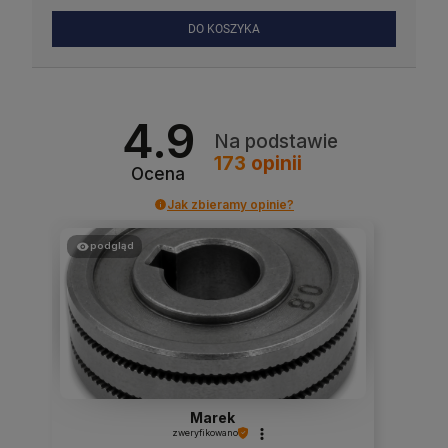
DO KOSZYKA
4.9
Na podstawie
173
opinii
Ocena
Jak zbieramy opinie?
podgląd
Marek
zweryfikowano