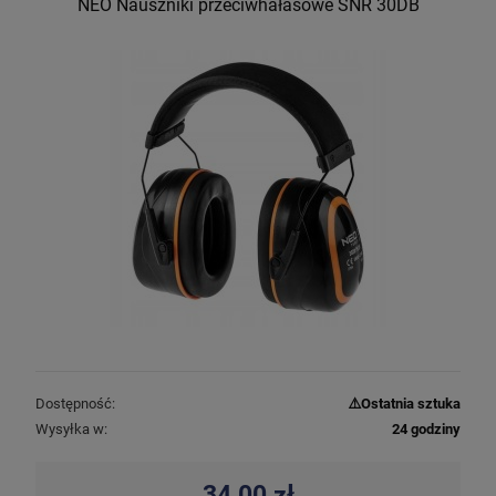
NEO Nauszniki przeciwhałasowe SNR 30DB
Dostępność:
⚠️Ostatnia sztuka
Wysyłka w:
24 godziny
34,00 zł