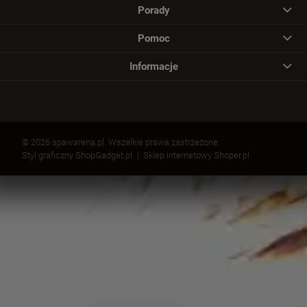
Porady
Pomoc
Informacje
© 2026 spawarena.pl. Wszelkie prawa zastrzeżone.
Styl graficzny ShopGadget.pl
Sklep internetowy Shoper.pl