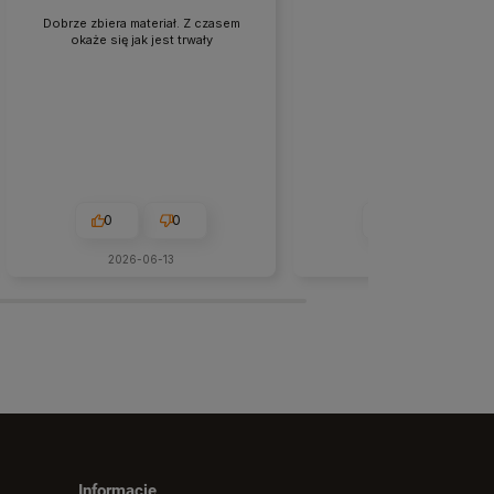
Dobrze zbiera materiał. Z czasem
Przydatny
okaże się jak jest trwały
0
0
0
0
2026-06-13
w tym miesiącu
Informacje