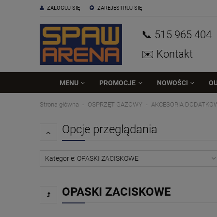
ZALOGUJ SIĘ
ZAREJESTRUJ SIĘ
📞 515
965
404
✉️ Kontakt
MENU
PROMOCJE
NOWOŚCI
O
Strona główna
OSPRZĘT GAZOWY
AKCESORIA DODATKO
Opcje przeglądania
Kategorie: OPASKI ZACISKOWE
OPASKI ZACISKOWE