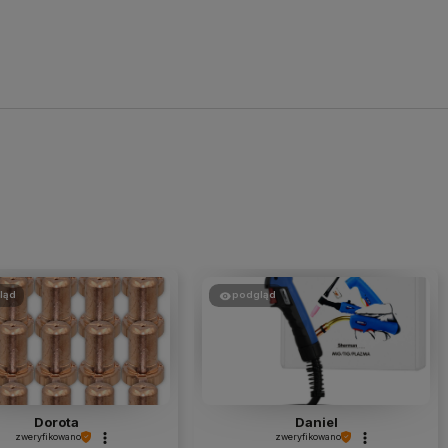
ląd
podgląd
Dorota
Daniel
zweryfikowano
zweryfikowano