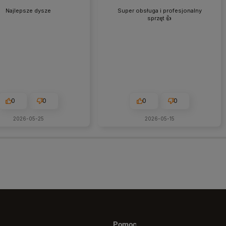
Najlepsze dysze
Super obsługa i profesjonalny
sprzęt 👍️
0
0
0
0
2026-05-25
2026-05-15
Pomoc