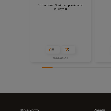
Dobra cena. O jakości powiem po
jej użyciu
0
0
2026-06-09
Moje konto
Porady