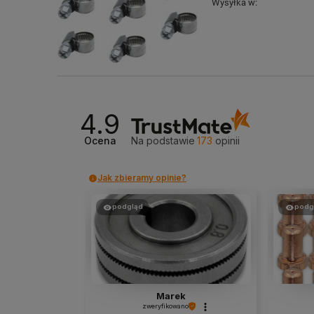
Wysyłka w:
4.9
Ocena
Na podstawie
173
opinii
Jak zbieramy opinie?
podgląd
podg
Marek
zweryfikowano