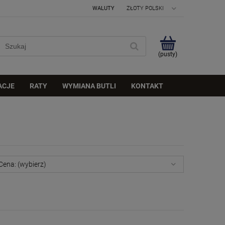
WALUTY
(pusty)
ACJE
RATY
WYMIANA BUTLI
KONTAKT
Cena: (wybierz)