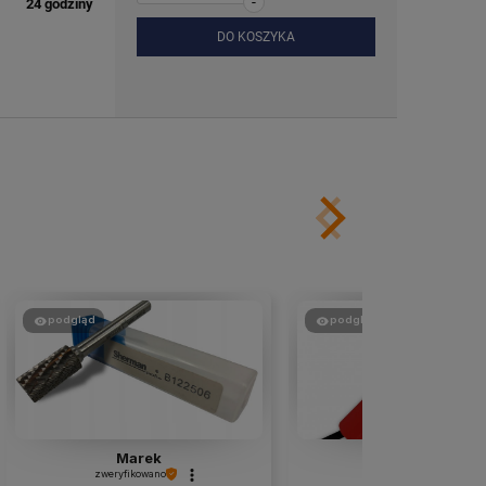
-
24 godziny
DO KOSZYKA
podgląd
podgląd
Marek
Marek
zweryfikowano
zweryfikowano