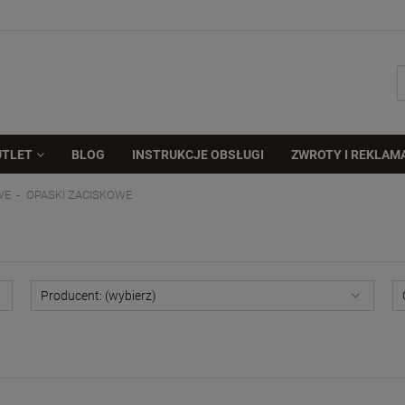
UTLET
BLOG
INSTRUKCJE OBSŁUGI
ZWROTY I REKLAM
WE
OPASKI ZACISKOWE
Producent: (wybierz)