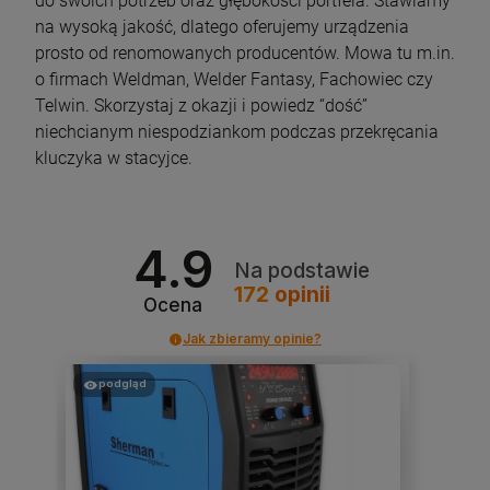
do swoich potrzeb oraz głębokości portfela. Stawiamy
na wysoką jakość, dlatego oferujemy urządzenia
prosto od renomowanych producentów. Mowa tu m.in.
o firmach Weldman, Welder Fantasy, Fachowiec czy
Telwin. Skorzystaj z okazji i powiedz “dość”
niechcianym niespodziankom podczas przekręcania
kluczyka w stacyjce.
4.9
Na podstawie
172
opinii
Ocena
Jak zbieramy opinie?
podgląd