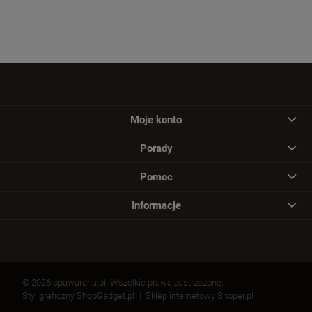
Moje konto
Porady
Pomoc
Informacje
© 2026 spawarena.pl. Wszelkie prawa zastrzeżone.
Styl graficzny ShopGadget.pl
Sklep internetowy Shoper.pl