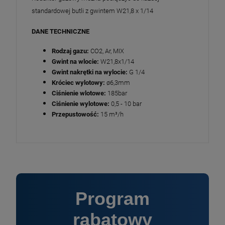
standardowej butli z gwintem W21,8 x 1/14
DANE TECHNICZNE
Rodzaj gazu:
CO2, Ar, MIX
Gwint na wlocie:
W21,8x1/14
Gwint nakrętki na wylocie:
G 1/4
Króciec wylotowy:
ø6,3mm
Ciśnienie wlotowe:
185bar
Ciśnienie wylotowe:
0,5 - 10 bar
Przepustowość:
15 m³/h
Program
rabatowy