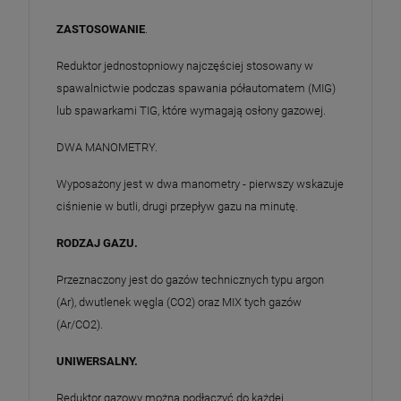
ZASTOSOWANIE
.
Reduktor jednostopniowy najczęściej stosowany w
spawalnictwie podczas spawania półautomatem (MIG)
lub spawarkami TIG, które wymagają osłony gazowej.
DWA MANOMETRY.
Wyposażony jest w dwa manometry - pierwszy wskazuje
ciśnienie w butli, drugi przepływ gazu na minutę.
RODZAJ GAZU.
Przeznaczony jest do gazów technicznych typu argon
(Ar), dwutlenek węgla (CO2) oraz MIX tych gazów
(Ar/CO2).
UNIWERSALNY.
Reduktor gazowy można podłączyć do każdej