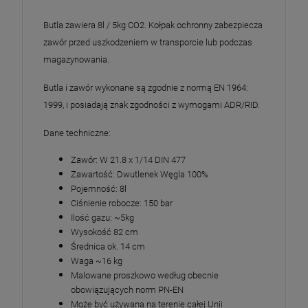
Butla zawiera 8l / 5kg CO2. Kołpak ochronny zabezpiecza
zawór przed uszkodzeniem w transporcie lub podczas
magazynowania.
Butla i zawór wykonane są zgodnie z normą EN 1964:
1999, i posiadają znak zgodności z wymogami ADR/RID.
Dane techniczne:
Zawór: W 21.8 x 1/14 DIN 477
Zawartość: Dwutlenek Węgla 100%
Pojemność: 8l
Ciśnienie robocze: 150 bar
Ilość gazu: ~5kg
Wysokość 82 cm
Średnica ok. 14 cm
Waga ~16 kg
Malowane proszkowo według obecnie
obowiązujących norm PN-EN
Może być używana na terenie całej Unii