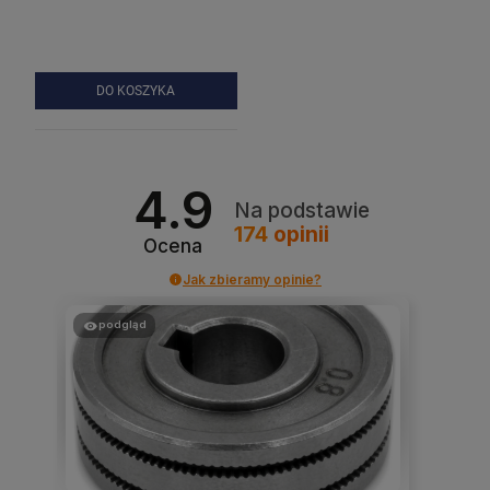
DO KOSZYKA
4.9
Na podstawie
174
opinii
Ocena
Jak zbieramy opinie?
podgląd