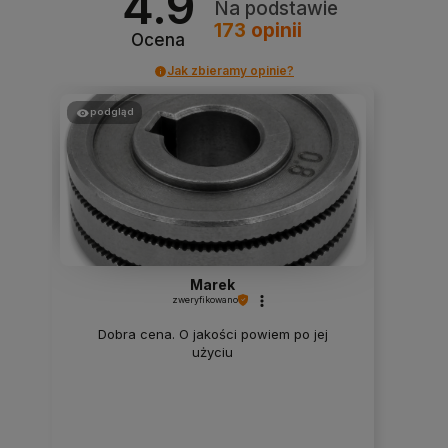
4.9
Na podstawie
173
opinii
Ocena
Jak zbieramy opinie?
podgląd
Marek
zweryfikowano
Dobra cena. O jakości powiem po jej
użyciu