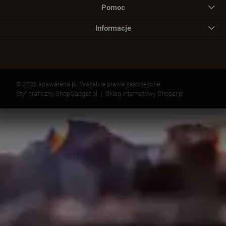
Pomoc
Informacje
© 2026 spawarena.pl. Wszelkie prawa zastrzeżone.
Styl graficzny ShopGadget.pl
Sklep internetowy Shoper.pl