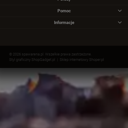
Pomoc
Informacje
© 2026 spawarena.pl. Wszelkie prawa zastrzeżone.
Styl graficzny ShopGadget.pl
Sklep internetowy Shoper.pl