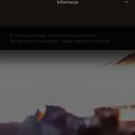
Informacje
© 2026 spawarena.pl. Wszelkie prawa zastrzeżone.
Styl graficzny ShopGadget.pl
Sklep internetowy Shoper.pl