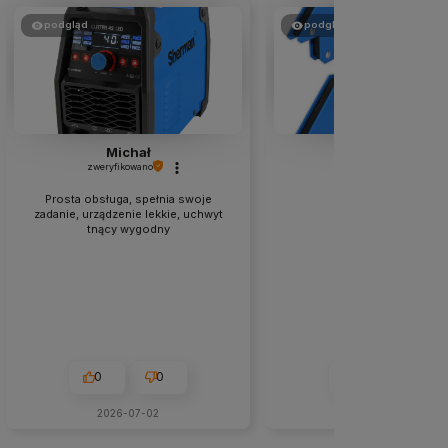
podgląd
podgląd
Michał
Roman
zweryfikowano
zweryfikowano
Prosta obsługa, spełnia swoje
Polecam.
zadanie, urządzenie lekkie, uchwyt
tnący wygodny
0
0
0
0
2026-07-02
2026-06-11