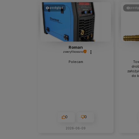
podgląd
podg
Roman
zweryfikowano
Polecam
Tow
drob
założy
do k
0
0
2026-06-09