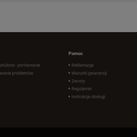
Pomoc
 otulone - porównanie
Reklamacja
wanie problemów
Warunki gwarancji
Zwroty
Regulamin
Instrukcje obsługi