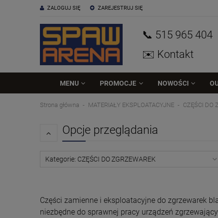
ZALOGUJ SIĘ
ZAREJESTRUJ SIĘ
📞 515
965
404
✉️ Kontakt
MENU
PROMOCJE
NOWOŚCI
O
Strona główna
MATERIAŁY EKSPLOATACYJNE
CZĘŚCI DO
Opcje przeglądania
Kategorie: CZĘŚCI DO ZGRZEWAREK
Części zamienne i eksploatacyjne do zgrzewarek bla
niezbędne do sprawnej pracy urządzeń zgrzewający