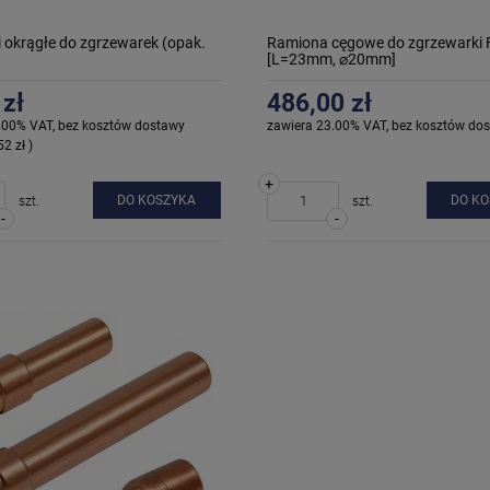
 okrągłe do zgrzewarek (opak.
Ramiona cęgowe do zgrzewarki 
[L=23mm, ⌀20mm]
 zł
486,00 zł
.00% VAT, bez kosztów dostawy
zawiera 23.00% VAT, bez kosztów do
52 zł )
+
DO KOSZYKA
DO K
szt.
szt.
-
-