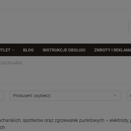
UTLET
BLOG
INSTRUKCJE OBSŁUGI
ZWROTY I REKLAM
 ZGRZEWAREK
Producent: (wybierz)
charskich, spotterów oraz zgrzewarek punktowych – elektrody, 
ch.