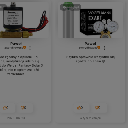
ląd
podgląd
Paweł
Pawel
zweryfikowano
zweryfikowano
ar zgodny z opisem. Po
Szybko sprawnie wszystko się
nej modyfikacji udało się
zgadza polecam 😁
ć do Welder Fantasy Solar 3
tórej nie mogłem znaleźć
zamiennika.
0
0
0
0
2026-06-23
w tym miesiącu