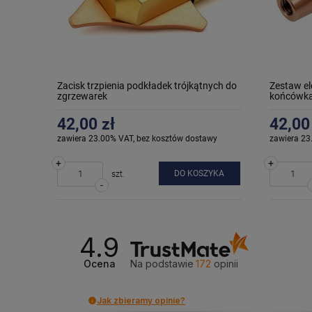
Zacisk trzpienia podkładek trójkątnych do
Zestaw el
zgrzewarek
końcówka
42,00 zł
42,00
zawiera 23.00% VAT, bez kosztów dostawy
zawiera 23
+
+
DO KOSZYKA
szt.
-
4.9
Ocena
Na podstawie
172
opinii
Jak zbieramy opinie?