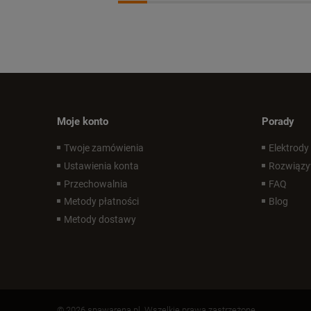
Moje konto
Porady
Twoje zamówienia
Elektrody
Ustawienia konta
Rozwiązy
Przechowalnia
FAQ
Metody płatności
Blog
Metody dostawy
© 2026 spawarena.pl. Wszelkie prawa zastrzeżone.