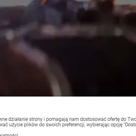
rawne działanie strony i pomagają nam dostosować ofertę do T
wać użycie plików do swoich preferencji, wybierając opcję "Dost
watności.