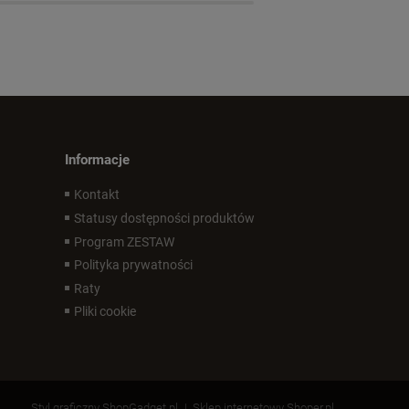
Informacje
Kontakt
Statusy dostępności produktów
Program ZESTAW
Polityka prywatności
Raty
Pliki cookie
Styl graficzny ShopGadget.pl
Sklep internetowy Shoper.pl