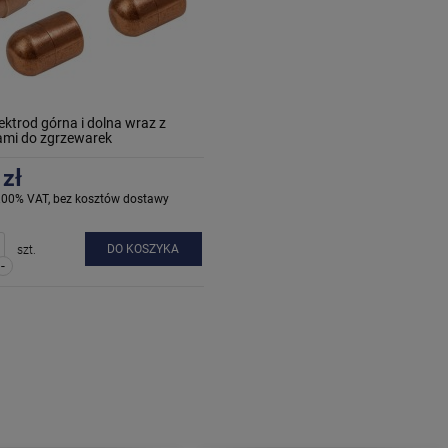
ektrod górna i dolna wraz z
mi do zgrzewarek
 zł
.00% VAT, bez kosztów dostawy
DO KOSZYKA
szt.
-