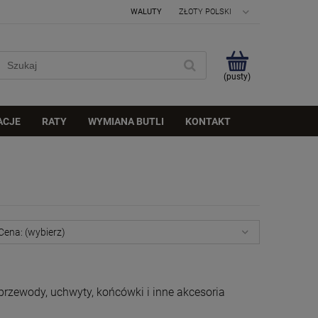
WALUTY
(pusty)
ACJE
RATY
WYMIANA BUTLI
KONTAKT
Cena: (wybierz)
przewody, uchwyty, końcówki i inne akcesoria