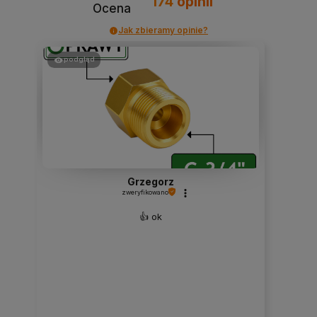
174
opinii
Ocena
Jak zbieramy opinie?
podgląd
Grzegorz
zweryfikowano
👍️ ok