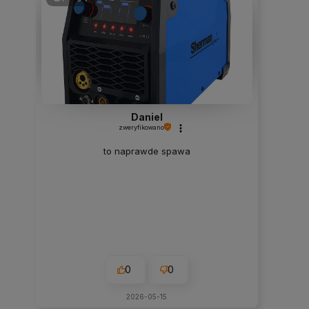
Daniel
zweryfikowano
to naprawde spawa
0
0
2026-05-15