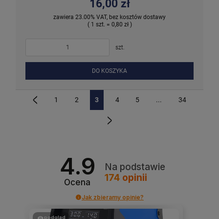
16,00 zł
zawiera 23.00% VAT, bez kosztów dostawy
( 1 szt. = 0,80 zł )
szt.
DO KOSZYKA
1
2
3
4
5
...
34
«
»
4.9
Na podstawie
174
opinii
Ocena
Jak zbieramy opinie?
podgląd