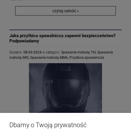
czytaj całość »
Jaka przyłbica spawalnicza zapewni bezpieczeństwo?
Podpowiadamy
Dodano:
08-03-2024
w kategorii:
Spawanie metodą TIG
,
Spawanie
metodą MIG
,
Spawanie metodą MMA
,
Przyłbice spawalnicze
Dbamy o Twoją prywatność