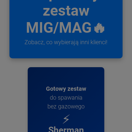
zestaw
MIG/MAG🔥
Zobacz, co wybierają inni klienci!
Gotowy zestaw
do spawania
bez gazowego
⚡
Sherman