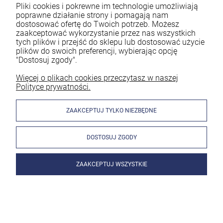
Pliki cookies i pokrewne im technologie umożliwiają
poprawne działanie strony i pomagają nam
dostosować ofertę do Twoich potrzeb. Możesz
Jeśli na co dzień pracujesz jako spawacz to z pewnością
zaakceptować wykorzystanie przez nas wszystkich
wiesz, że ogromne znaczenie ma bezpieczeństwo. Spawanie
tych plików i przejść do sklepu lub dostosować użycie
bez odpowiedniej ochrony naraża Cię na utratę zdrowia.
plików do swoich preferencji, wybierając opcję
Dlatego każdy doświadczony pracownik powinien
"Dostosuj zgody".
mieć profesjonalną przyłbicę spawalniczą. Nie należy jednak
decydować się na byle jaki model. By spełniał on swoją
Więcej o plikach cookies przeczytasz w naszej
Polityce prywatności.
funkcję, musi być dobrze do Ciebie dobrany. Znaczenie mają
parametry oraz rodzaj akcesoriów. Zastanawiasz się, jaka
przyłbica spawalnicza będzie najlepsza? Podpowiadamy w
ZAAKCEPTUJ TYLKO NIEZBĘDNE
poniższym artykule!
DOSTOSUJ ZGODY
czytaj całość »
ZAAKCEPTUJ WSZYSTKIE
Jak wygląda spawanie migomatem bez gazu?
Wyjaśniamy!
Dodano:
01-03-2024
w kategorii:
Spawanie metodą MIG