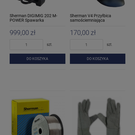
Sherman DIGIMIG 202 M-
Sherman V4 Przyłbica
POWER Spawarka
samościemniająca
inwertorowa
999,00 zł
170,00 zł
szt.
szt.
DO KOSZYKA
DO KOSZYKA