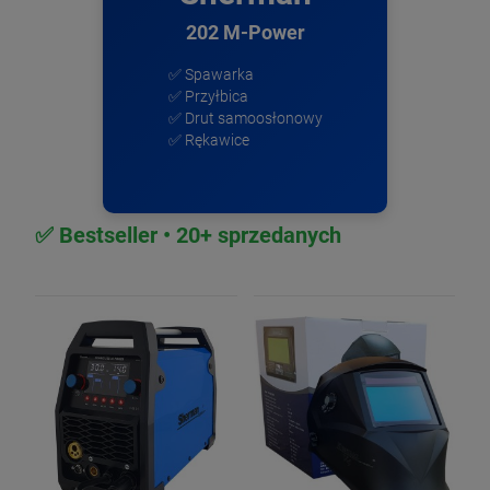
202 M-Power
✅ Spawarka
✅ Przyłbica
✅ Drut samoosłonowy
✅ Rękawice
✅ Bestseller • 20+ sprzedanych