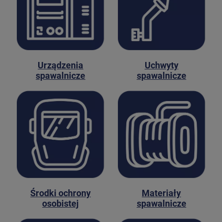
Urządzenia
Uchwyty
spawalnicze
spawalnicze
Środki ochrony
Materiały
osobistej
spawalnicze