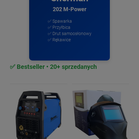
202 M-Power
✅ Spawarka
✅ Przyłbica
✅ Drut samoosłonowy
✅ Rękawice
✅ Bestseller • 20+ sprzedanych