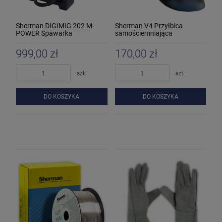
Sherman DIGIMIG 202 M-
Sherman V4 Przyłbica
POWER Spawarka
samościemniająca
inwertorowa
999,00 zł
170,00 zł
szt.
szt.
DO KOSZYKA
DO KOSZYKA