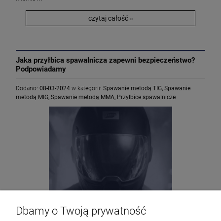
czytaj całość »
Jaka przyłbica spawalnicza zapewni bezpieczeństwo?
Podpowiadamy
Dodano:
08-03-2024
w kategorii:
Spawanie metodą TIG
,
Spawanie
metodą MIG
,
Spawanie metodą MMA
,
Przyłbice spawalnicze
Dbamy o Twoją prywatność