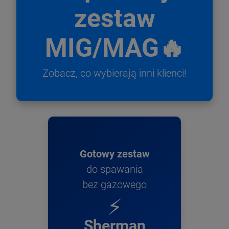
zestaw
MIG/MAG🔥
Zobacz, co wybierają inni klienci!
Gotowy zestaw
do spawania
bez gazowego
⚡
Sherman