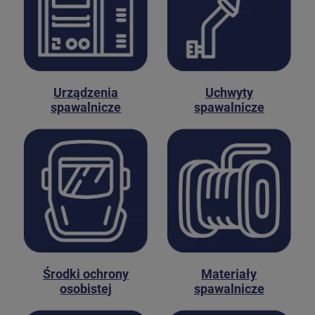
Urządzenia
Uchwyty
spawalnicze
spawalnicze
Środki ochrony
Materiały
osobistej
spawalnicze