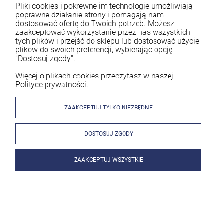
Pliki cookies i pokrewne im technologie umożliwiają
poprawne działanie strony i pomagają nam
dostosować ofertę do Twoich potrzeb. Możesz
Jeśli na co dzień pracujesz jako spawacz to z pewnością
zaakceptować wykorzystanie przez nas wszystkich
wiesz, że ogromne znaczenie ma bezpieczeństwo. Spawanie
tych plików i przejść do sklepu lub dostosować użycie
bez odpowiedniej ochrony naraża Cię na utratę zdrowia.
plików do swoich preferencji, wybierając opcję
Dlatego każdy doświadczony pracownik powinien
"Dostosuj zgody".
mieć profesjonalną przyłbicę spawalniczą. Nie należy jednak
decydować się na byle jaki model. By spełniał on swoją
Więcej o plikach cookies przeczytasz w naszej
Polityce prywatności.
funkcję, musi być dobrze do Ciebie dobrany. Znaczenie mają
parametry oraz rodzaj akcesoriów. Zastanawiasz się, jaka
przyłbica spawalnicza będzie najlepsza? Podpowiadamy w
ZAAKCEPTUJ TYLKO NIEZBĘDNE
poniższym artykule!
DOSTOSUJ ZGODY
czytaj całość »
ZAAKCEPTUJ WSZYSTKIE
Jak wygląda spawanie migomatem bez gazu?
Wyjaśniamy!
Dodano:
01-03-2024
w kategorii:
Spawanie metodą MIG