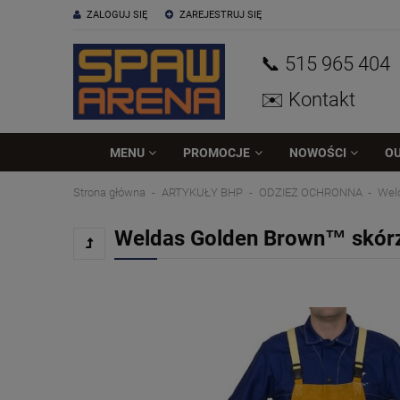
ZALOGUJ SIĘ
ZAREJESTRUJ SIĘ
📞 515
965
404
✉️ Kontakt
MENU
PROMOCJE
NOWOŚCI
O
Strona główna
ARTYKUŁY BHP
ODZIEŻ OCHRONNA
Wel
Weldas Golden Brown™ skórz