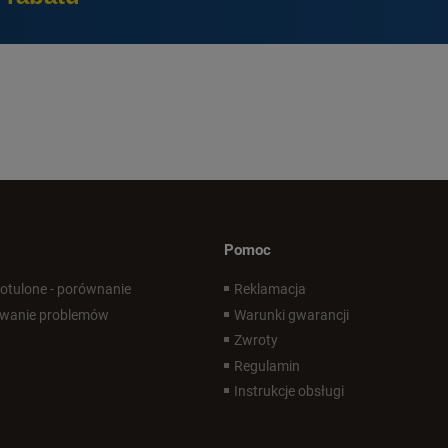
Pomoc
 otulone - porównanie
Reklamacja
wanie problemów
Warunki gwarancji
Zwroty
Regulamin
Instrukcje obsługi