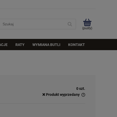
(pusty)
ACJE
RATY
WYMIANA BUTLI
KONTAKT
0 szt.
❌ Produkt wyprzedany
✅
Duża ilość
– dostępny w dużej ilości
ℹ️
Średnia ilość
– poniżej 20 sztuk
⚠️
Ostatnia sztuka
– ostatni w magazynie