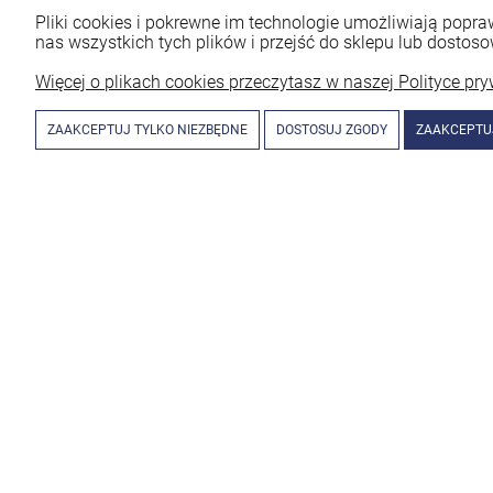
Pliki cookies i pokrewne im technologie umożliwiają pop
nas wszystkich tych plików i przejść do sklepu lub dostoso
Więcej o plikach cookies przeczytasz w naszej Polityce pry
ZAAKCEPTUJ TYLKO NIEZBĘDNE
DOSTOSUJ ZGODY
ZAAKCEPTU