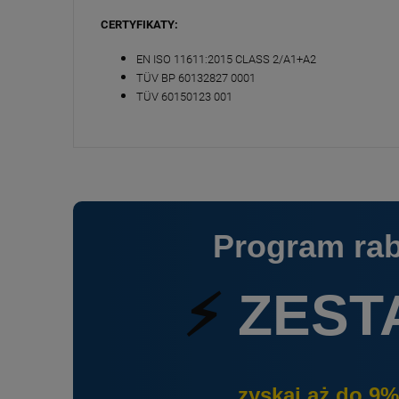
CERTYFIKATY:
EN ISO 11611:2015 CLASS 2/A1+A2
TÜV BP 60132827 0001
TÜV 60150123 001
Program ra
⚡
ZEST
zyskaj aż do 9%