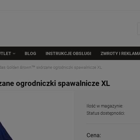
UTLET
BLOG
INSTRUKCJE OBSŁUGI
ZWROTY I REKLAM
das Golden Brown™ skórzane ogrodniczki spawalnicze XL
ane ogrodniczki spawalnicze XL
Ilość w magazynie:
Status dostępności:
Cena: