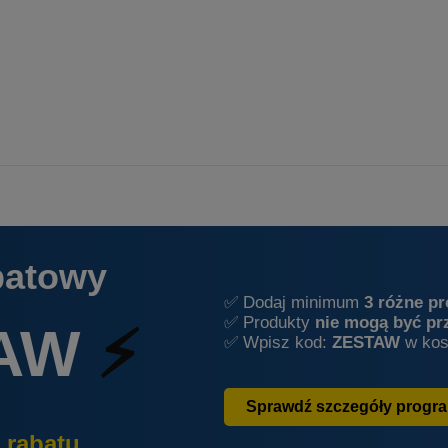
batowy
✅ Dodaj minimum
3 różne p
✅ Produkty
nie mogą być pr
AW
⚡
✅ Wpisz kod:
ZESTAW
w kos
Sprawdź szczegóły progr
 rabatu