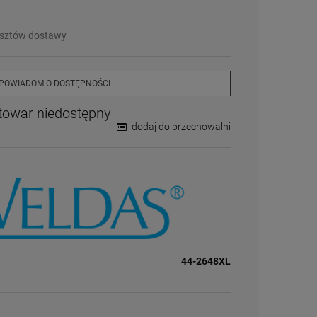
❌
Wyprzedany
– chwilowo niedostępny
❗️
Na zamówienie
– w ciągu 2-5 dni
osztów dostawy
⛔
Wycofany
– produkt wycofany z oferty
Więcej informacji na temat statusów
dostępności
POWIADOM O DOSTĘPNOŚCI
towar niedostępny
dodaj do przechowalni
44-2648XL