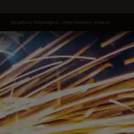
Styl graficzny ShopGadget.pl
Sklep internetowy Shoper.pl