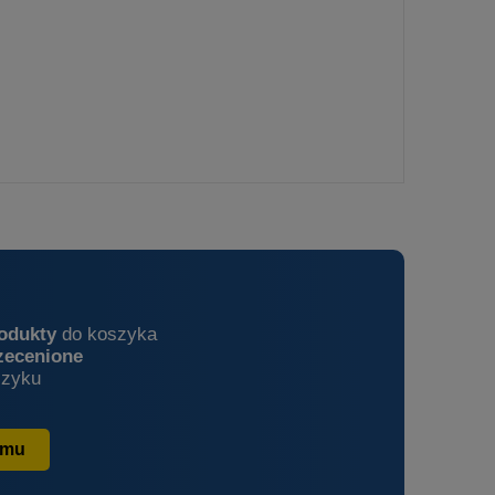
rodukty
do koszyka
zecenione
zyku
amu