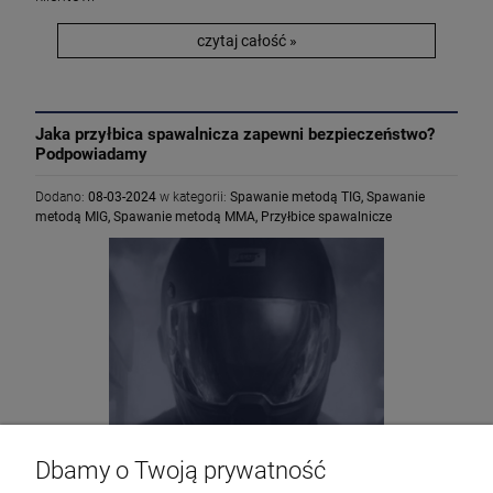
czytaj całość »
Jaka przyłbica spawalnicza zapewni bezpieczeństwo?
Podpowiadamy
Dodano:
08-03-2024
w kategorii:
Spawanie metodą TIG
,
Spawanie
metodą MIG
,
Spawanie metodą MMA
,
Przyłbice spawalnicze
Dbamy o Twoją prywatność