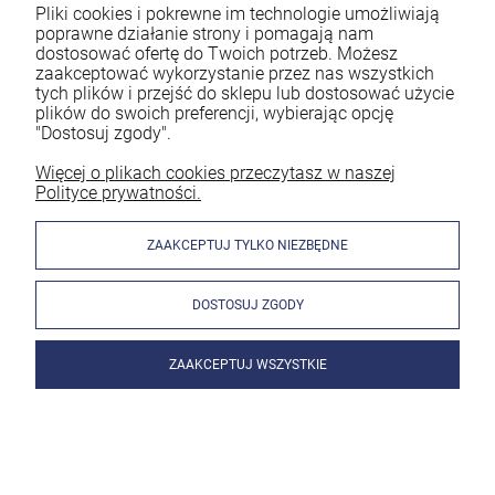
Pliki cookies i pokrewne im technologie umożliwiają
poprawne działanie strony i pomagają nam
dostosować ofertę do Twoich potrzeb. Możesz
Jeśli na co dzień pracujesz jako spawacz to z pewnością
zaakceptować wykorzystanie przez nas wszystkich
wiesz, że ogromne znaczenie ma bezpieczeństwo. Spawanie
tych plików i przejść do sklepu lub dostosować użycie
bez odpowiedniej ochrony naraża Cię na utratę zdrowia.
plików do swoich preferencji, wybierając opcję
Dlatego każdy doświadczony pracownik powinien
"Dostosuj zgody".
mieć profesjonalną przyłbicę spawalniczą. Nie należy jednak
decydować się na byle jaki model. By spełniał on swoją
Więcej o plikach cookies przeczytasz w naszej
Polityce prywatności.
funkcję, musi być dobrze do Ciebie dobrany. Znaczenie mają
parametry oraz rodzaj akcesoriów. Zastanawiasz się, jaka
przyłbica spawalnicza będzie najlepsza? Podpowiadamy w
ZAAKCEPTUJ TYLKO NIEZBĘDNE
poniższym artykule!
DOSTOSUJ ZGODY
czytaj całość »
ZAAKCEPTUJ WSZYSTKIE
Jak wygląda spawanie migomatem bez gazu?
Wyjaśniamy!
Dodano:
01-03-2024
w kategorii:
Spawanie metodą MIG