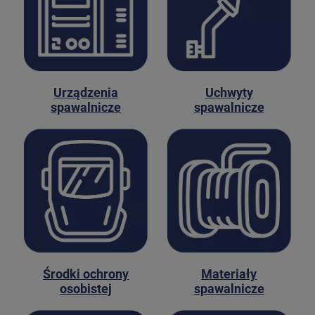
Urządzenia
Uchwyty
spawalnicze
spawalnicze
Środki ochrony
Materiały
osobistej
spawalnicze