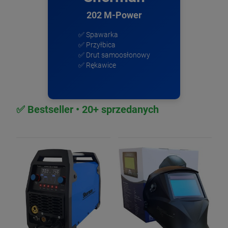
202 M-Power
✅ Spawarka
✅ Przyłbica
✅ Drut samoosłonowy
✅ Rękawice
✅ Bestseller • 20+ sprzedanych