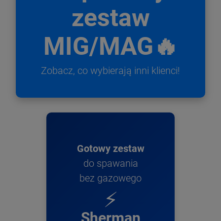
zestaw
MIG/MAG🔥
Zobacz, co wybierają inni klienci!
Gotowy zestaw
do spawania
bez gazowego
⚡
Sherman