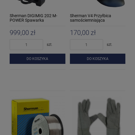
Sherman DIGIMIG 202 M-
Sherman V4 Przyłbica
POWER Spawarka
samościemniająca
inwertorowa
999,00 zł
170,00 zł
szt.
szt.
DO KOSZYKA
DO KOSZYKA