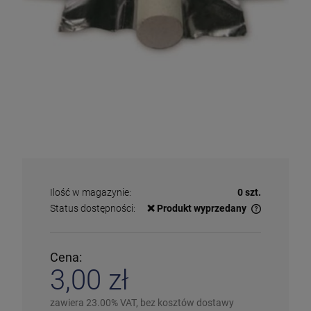
Ilość w magazynie:
0 szt.
Status dostępności:
❌ Produkt wyprzedany
✅
Duża ilość
– dostępny w dużej ilości
ℹ️
Średnia ilość
– poniżej 20 sztuk
⚠️
Ostatnia sztuka
– ostatni w magazynie
Cena:
❌
Wyprzedany
– chwilowo niedostępny
3,00 zł
❗️
Na zamówienie
– w ciągu 2-5 dni
⛔
Wycofany
– produkt wycofany z oferty
Więcej informacji na temat statusów dostępności
zawiera 23.00% VAT, bez kosztów dostawy