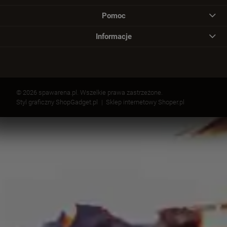
Pomoc
Informacje
© 2026 spawarena.pl. Wszelkie prawa zastrzeżone.
Styl graficzny ShopGadget.pl
Sklep internetowy Shoper.pl