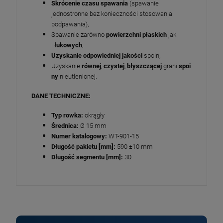
Skrócenie czasu spawania
(spawanie
jednostronne bez konieczności stosowania
podpawania),
Spawanie zarówno
powierzchni płaskich
jak
i
łukowych
,
Uzyskanie odpowiedniej jakości
spoin,
Uzyskanie
równej
,
czystej
,
błyszcząc
ej
grani
spoi
ny
nieutlenionej.
DANE TECHNICZNE:
Typ rowka:
okrągły
Średnica:
Ø 15 mm
Numer katalogowy:
WT-901-15
Długość pakietu [mm]:
590 ±10 mm
Długość segmentu [mm]:
30