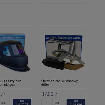
 V1a Przyłbica
Sherman Zacisk śrubowy
emniająca
600A
 zł
37,00 zł
DO
DO
szt.
szt.
KOSZYKA
KOSZYKA