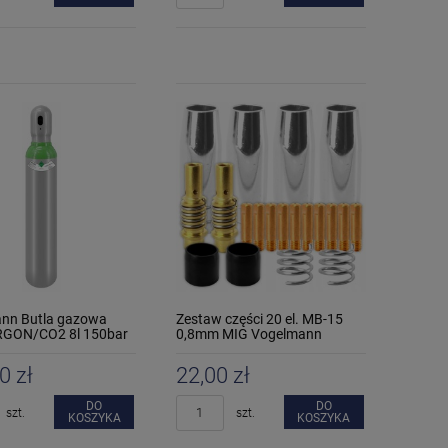
nn Butla gazowa
Zestaw części 20 el. MB-15
RGON/CO2 8l 150bar
0,8mm MIG Vogelmann
0 zł
22,00 zł
DO
DO
szt.
szt.
KOSZYKA
KOSZYKA