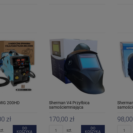
MIG 200HD
Sherman V4 Przyłbica
Sherman
samościemniająca
samości
00 zł
170,00 zł
98,00
DO
DO
zt.
szt.
KOSZYKA
KOSZYKA