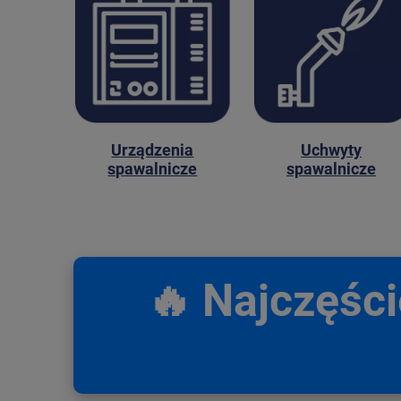
Urządzenia
Uchwyty
spawalnicze
spawalnicze
🔥 Najczęśc