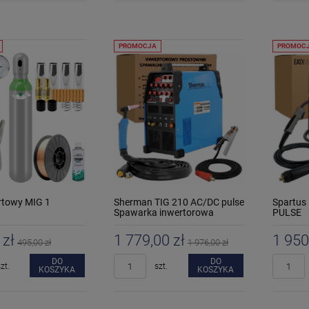
PROMOCJA
PROMOC
artowy MIG 1
Sherman TIG 210 AC/DC pulse
Spartus
Spawarka inwertorowa
PULSE
 zł
1 779,00 zł
1 950
495,00 zł
1 976,00 zł
DO
DO
zt.
szt.
KOSZYKA
KOSZYKA