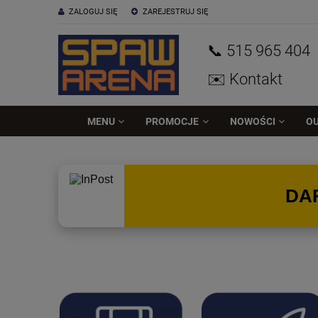
ZALOGUJ SIĘ
ZAREJESTRUJ SIĘ
📞 515
965
404
✉️ Kontakt
MENU
PROMOCJE
NOWOŚCI
O
DA