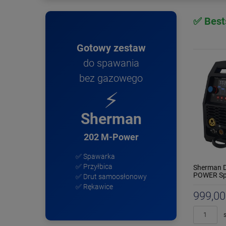
✅ Best
Gotowy zestaw
do spawania
bez gazowego
⚡
Sherman
202 M-Power
✅ Spawarka
✅ Przyłbica
Sherman D
POWER S
✅ Drut samoosłonowy
inwertoro
✅ Rękawice
999,00
s