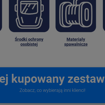
Środki ochrony
Materiały
osobistej
spawalnicze
iej kupowany zest
Zobacz, co wybierają inni klienci!