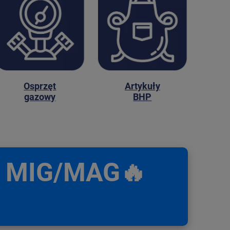
Osprzęt
Artykuły
gazowy
BHP
aw MIG/MAG🔥