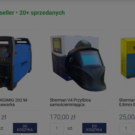
seller • 20+ sprzedanych
IGIMIG 202 M-
Sherman V4 Przyłbica
Sherman
pawarka
samościemniająca
0,8mm 0
wa
 zł
170,00 zł
25,00
DO
DO
zt.
szt.
KOSZYKA
KOSZYKA