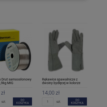
 Drut samoosłonowy
Rękawice spawalnicze z
,9kg MIG
dwoiny bydlęcej w kolorze
naturalnym
 zł
14,00 zł
DO
DO
szt.
szt.
KOSZYKA
KOSZYKA