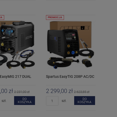
JA
PROMOCJA
 EasyMIG 217 DUAL
Spartus EasyTIG 208P AC/DC
,00 zł
2 299,00 zł
2 231,00 zł
2 623,85 zł
DO
DO
szt.
szt.
KOSZYKA
KOSZYKA