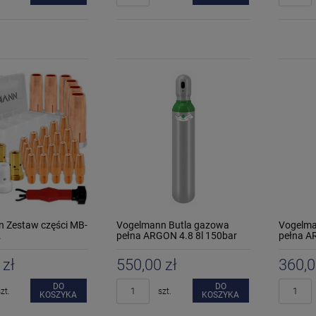
 Zestaw części MB-
Vogelmann Butla gazowa
Vogelma
.
pełna ARGON 4.8 8l 150bar
pełna A
 zł
550,00 zł
360,0
DO
DO
zt.
szt.
KOSZYKA
KOSZYKA