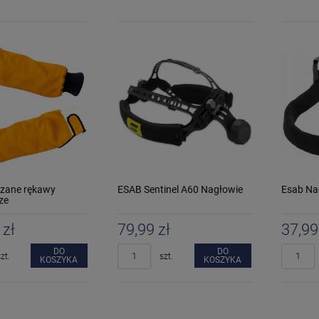
zane rękawy
ESAB Sentinel A60 Nagłowie
Esab Na
ze
 zł
79,99 zł
37,99
DO
DO
zt.
szt.
KOSZYKA
KOSZYKA