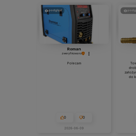
podgląd
podg
Roman
zweryfikowano
Polecam
Tow
drob
założy
do k
0
0
2026-06-09