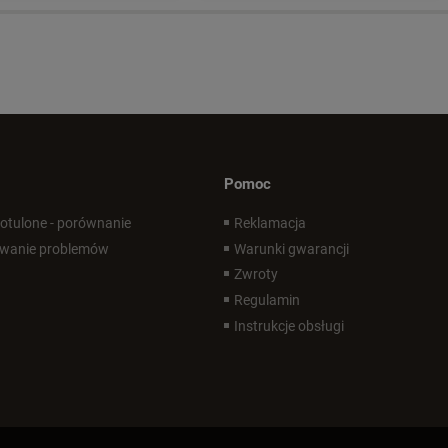
Pomoc
 otulone - porównanie
Reklamacja
wanie problemów
Warunki gwarancji
Zwroty
Regulamin
Instrukcje obsługi