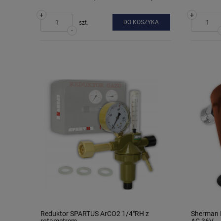
+
+
DO KOSZYKA
szt.
-
Reduktor SPARTUS ArCO2 1/4"RH z
Sherman 
rotametrem
AC 36V