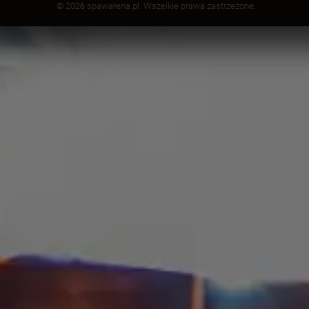
© 2026 spawarena.pl. Wszelkie prawa zastrzeżone.