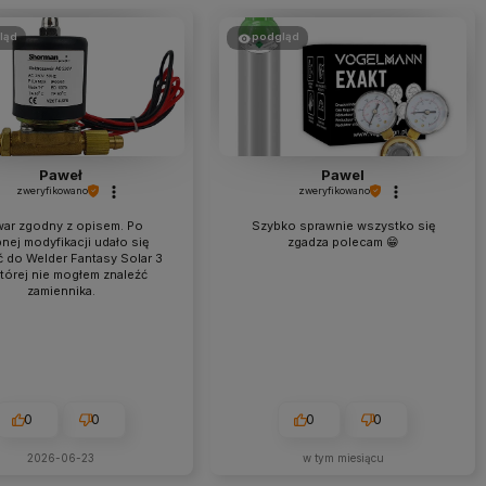
ląd
podgląd
Paweł
Pawel
zweryfikowano
zweryfikowano
ar zgodny z opisem. Po
Szybko sprawnie wszystko się
nej modyfikacji udało się
zgadza polecam 😁
ć do Welder Fantasy Solar 3
tórej nie mogłem znaleźć
zamiennika.
0
0
0
0
2026-06-23
w tym miesiącu