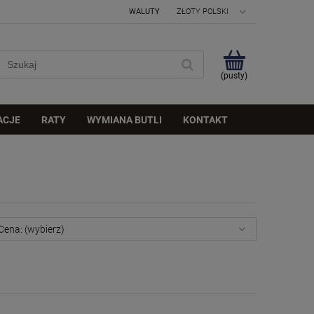
WALUTY
(pusty)
ACJE
RATY
WYMIANA BUTLI
KONTAKT
Cena: (wybierz)