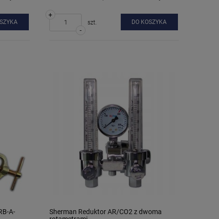
+
OSZYKA
DO KOSZYKA
szt.
-
RB-A-
Sherman Reduktor AR/CO2 z dwoma
rotametrami