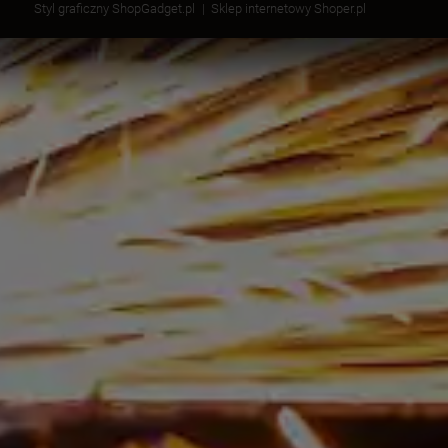
Styl graficzny ShopGadget.pl
Sklep internetowy Shoper.pl