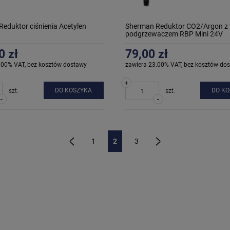
eduktor ciśnienia Acetylen
Sherman Reduktor CO2/Argon z
podgrzewaczem RBP Mini 24V
0 zł
79,00 zł
.00% VAT, bez kosztów dostawy
zawiera 23.00% VAT, bez kosztów do
+
DO KOSZYKA
DO K
szt.
szt.
-
-
1
2
3
«
»