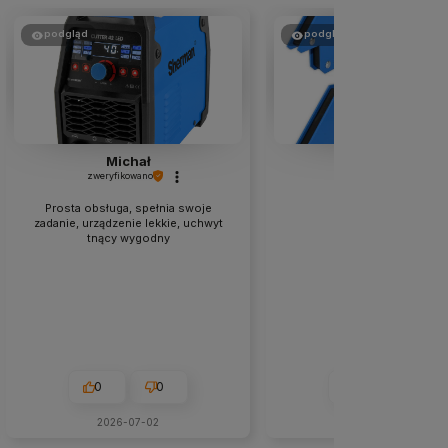
podgląd
podgląd
Michał
Roman
zweryfikowano
zweryfikowano
Prosta obsługa, spełnia swoje
Polecam.
zadanie, urządzenie lekkie, uchwyt
tnący wygodny
0
0
0
0
2026-07-02
2026-06-11