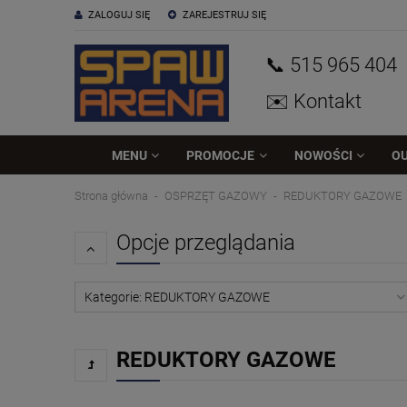
ZALOGUJ SIĘ
ZAREJESTRUJ SIĘ
📞 515
965
404
✉️ Kontakt
MENU
PROMOCJE
NOWOŚCI
O
Strona główna
OSPRZĘT GAZOWY
REDUKTORY GAZOWE
Opcje przeglądania
Kategorie: REDUKTORY GAZOWE
REDUKTORY GAZOWE