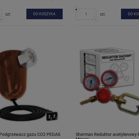
+
DO KOSZYKA
DO K
szt.
szt.
-
-
Podgrzewacz gazu CO2 PEGAS
Sherman Reduktor acetylenowy 
Mouse