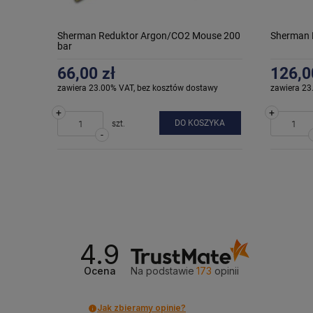
Sherman Reduktor Argon/CO2 Mouse 200
Sherman R
bar
66,00 zł
126,0
zawiera 23.00% VAT, bez kosztów dostawy
zawiera 23
+
+
DO KOSZYKA
szt.
-
4.9
Ocena
Na podstawie
173
opinii
Jak zbieramy opinie?