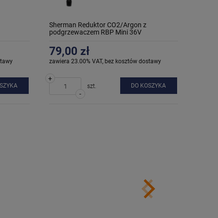
Sherman Reduktor CO2/Argon z
podgrzewaczem RBP Mini 36V
79,00 zł
stawy
zawiera 23.00% VAT, bez kosztów dostawy
+
OSZYKA
DO KOSZYKA
szt.
-