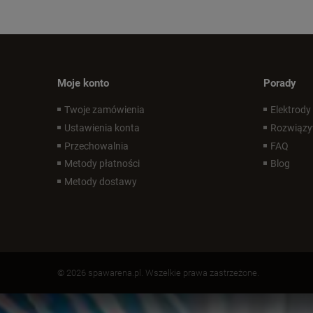
Moje konto
Porady
Twoje zamówienia
Elektrody
Ustawienia konta
Rozwiązy
Przechowalnia
FAQ
Metody płatności
Blog
Metody dostawy
© 2026 spawarena.pl. Wszelkie prawa zastrzeżone.