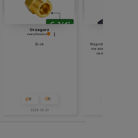
Grzegorz
Michał
zweryfikowano
zweryfikowano
👍️ ok
Wygodny kaptur, dla amatora
nie wiem jak przy długiej pr
na krótkie spawania idea
0
0
0
0
2026-05-21
2026-07-02