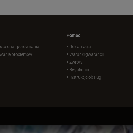
Pomoc
 otulone - porównanie
Reklamacja
wanie problemów
Warunki gwarancji
Zwroty
Regulamin
Instrukcje obsługi