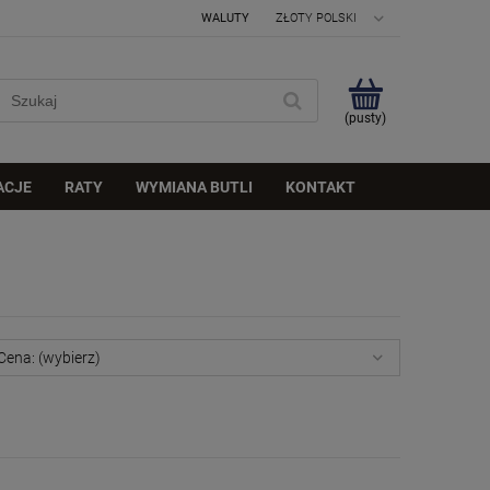
WALUTY
(pusty)
ACJE
RATY
WYMIANA BUTLI
KONTAKT
Cena: (wybierz)