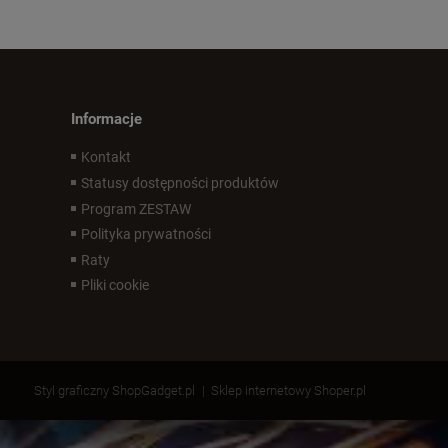
Informacje
Kontakt
Statusy dostępności produktów
Program ZESTAW
Polityka prywatności
Raty
Pliki cookie
Styl graficzny ShopGadget.pl
Sklep internetowy Shoper.pl