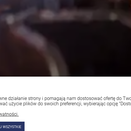
rawne działanie strony i pomagają nam dostosować ofertę do T
wać użycie plików do swoich preferencji, wybierając opcję "Dost
watności.
J WSZYSTKIE