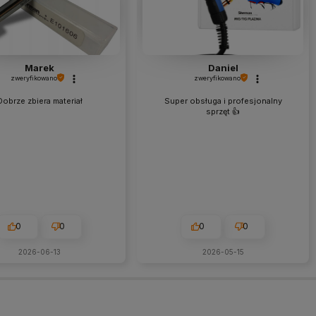
Marek
Daniel
zweryfikowano
zweryfikowano
Dobrze zbiera materiał
Super obsługa i profesjonalny
sprzęt 👍️
0
0
0
0
2026-06-13
2026-05-15