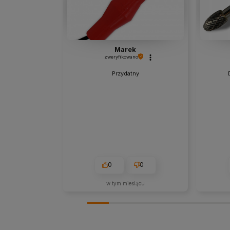
Marek
zweryfikowano
Przydatny
0
0
w tym miesiącu