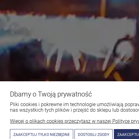
Dbamy o Twoją prywatność
Pliki cookies i pokrewne im technologie umożliwiają pop
nas wszystkich tych plików i przejść do sklepu lub dostoso
Więcej o plikach cookies przeczytasz w naszej Polityce pry
ZAAKCEPTUJ TYLKO NIEZBĘDNE
DOSTOSUJ ZGODY
ZAAKCEPTU