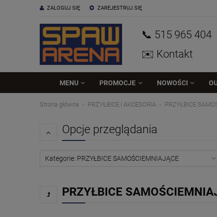
ZALOGUJ SIĘ
ZAREJESTRUJ SIĘ
📞 515
965
404
✉️ Kontakt
MENU
PROMOCJE
NOWOŚCI
O
Strona główna
PRZYŁBICE I AKCESORIA
PRZYŁBICE SAMO
Opcje przeglądania
Kategorie: PRZYŁBICE SAMOŚCIEMNIAJĄCE
PRZYŁBICE SAMOŚCIEMNIA