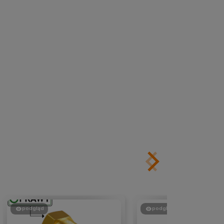
podgląd
podgląd