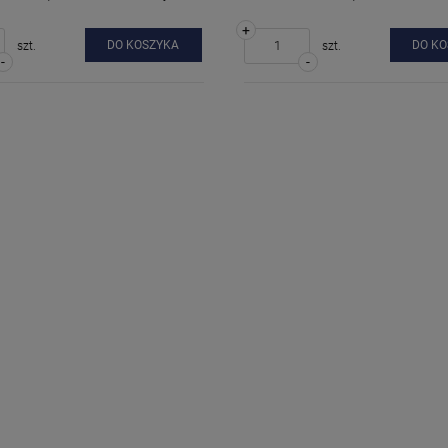
+
DO KOSZYKA
DO K
szt.
szt.
-
-