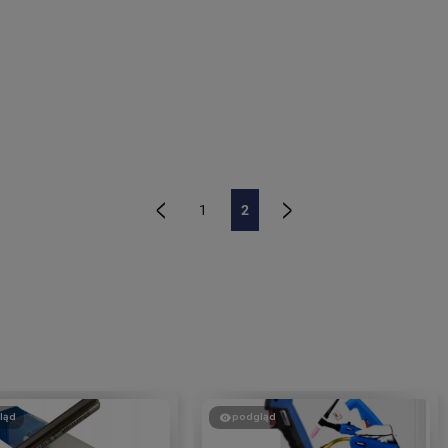
1
2
«
»
ląd
podgląd