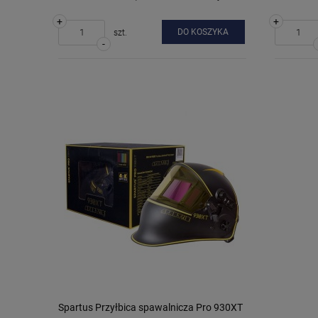
+
+
DO KOSZYKA
szt.
-
Spartus Przyłbica spawalnicza Pro 930XT