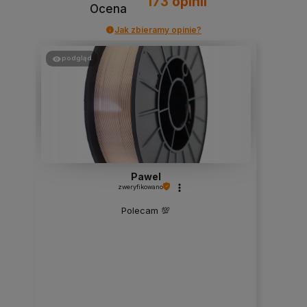
173
opinii
Ocena
Jak zbieramy opinie?
podgląd
Pawel
zweryfikowano
Polecam 💯