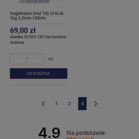
Vogelmann Drut TIG 316LSi
1kg 3,2mm 100cm
69,00 zł
zawiera 23.00% VAT, bez kosztów
dostawy
szt.
DO KOSZYKA
1
2
3
«
»
4.9
Na podstawie