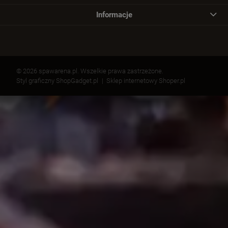
Informacje
© 2026 spawarena.pl. Wszelkie prawa zastrzeżone.
Styl graficzny ShopGadget.pl
Sklep internetowy Shoper.pl