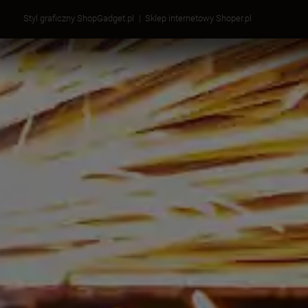
Styl graficzny ShopGadget.pl
Sklep internetowy Shoper.pl