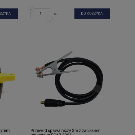
+
OSZYKA
DO KOSZYKA
szt.
-
wytem
Przewód spawalniczy 3m z zaciskiem
masowym ESAB 200A