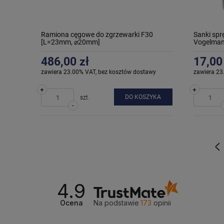
Ramiona cęgowe do zgrzewarki F30
Sanki sp
[L=23mm, ⌀20mm]
Vogelman
486,00 zł
17,00
zawiera 23.00% VAT, bez kosztów dostawy
zawiera 23
+
+
DO KOSZYKA
szt.
-
«
4.9
Ocena
Na podstawie
173
opinii