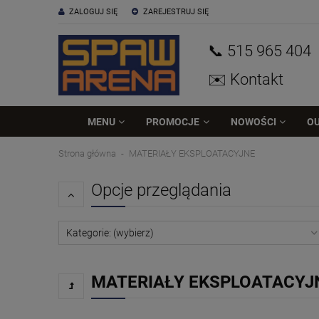
ZALOGUJ SIĘ
ZAREJESTRUJ SIĘ
📞 515
965
404
✉️ Kontakt
MENU
PROMOCJE
NOWOŚCI
O
Strona główna
MATERIAŁY EKSPLOATACYJNE
Opcje przeglądania
Kategorie: (wybierz)
MATERIAŁY EKSPLOATACYJ