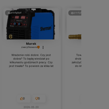
podgląd
podgląd
Marek
Paweł
zweryfikowano
zweryfikowano
Wrażenie robi dobre. Czy jest
Towar zgodny z opisem.
dobra? To będę wiedział po
drobnej modyfikacji udało
kilkunastu godzinach pracy. Czy
założyć do Welder Fantasy S
jest trwała? To powiem za klika lat
do której nie mogłem zna
zamiennika.
0
0
0
0
2026-05-20
2026-06-23