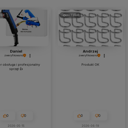
ląd
podgląd
Daniel
Andrzej
zweryfikowano
zweryfikowano
r obsługa i profesjonalny
Produkt OK
sprzęt 👍️
0
0
0
0
2026-05-15
2026-06-19