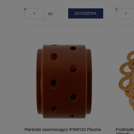
+
+
DO KOSZYKA
szt.
-
Pierścień zawirowujący IPXM102 Plazma
Podkładki
100szt)