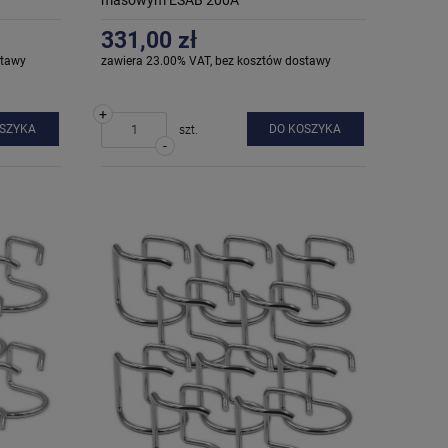
331,00 zł
stawy
zawiera 23.00% VAT, bez kosztów dostawy
+
OSZYKA
DO KOSZYKA
szt.
-