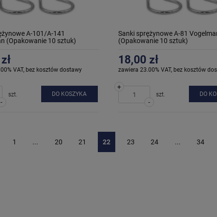
rężynowe A-101/A-141
Sanki sprężynowe A-81 Vogelma
n (Opakowanie 10 sztuk)
(Opakowanie 10 sztuk)
 zł
18,00 zł
.00% VAT, bez kosztów dostawy
zawiera 23.00% VAT, bez kosztów do
+
DO KOSZYKA
DO K
szt.
szt.
-
-
1
...
20
21
22
23
24
...
34