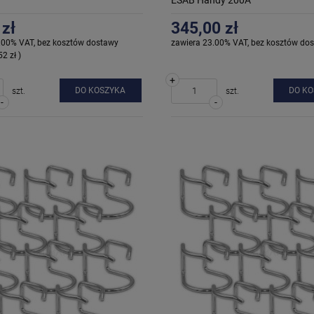
 zł
345,00 zł
.00% VAT, bez kosztów dostawy
zawiera 23.00% VAT, bez kosztów do
52 zł )
+
DO KOSZYKA
DO K
szt.
szt.
-
-