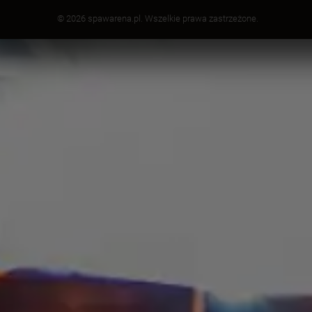
© 2026 spawarena.pl. Wszelkie prawa zastrzeżone.