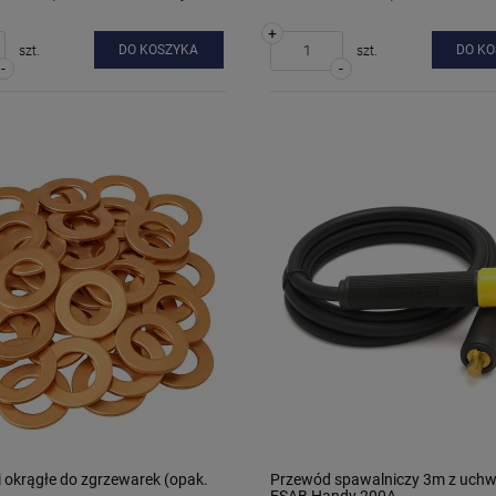
+
DO KOSZYKA
DO K
szt.
szt.
-
-
 okrągłe do zgrzewarek (opak.
Przewód spawalniczy 3m z uch
ESAB Handy 200A