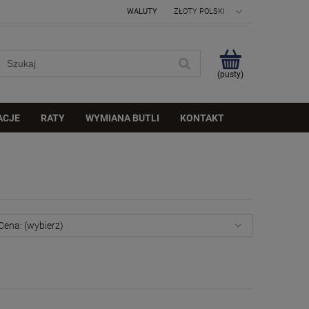
WALUTY
(pusty)
ACJE
RATY
WYMIANA BUTLI
KONTAKT
Cena: (wybierz)