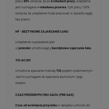
pracy
60%
oznacza, że po
6 minutach
pracy
urządzenia
jest wymagana 4
-minutowa przerwa
. Cykl pracy 100%
oznacza, że urządzenie może pracować w sposób ciągły,
bez przerw.
HF - BEZTYKOWE ZAJARZANIE ŁUKU
Urządzenie wyposażone jest
w
jonizator
umożliwiający
bezstykowe zajarzanie łuku
.
TIG AC/DC
Umożliwia spawanie metodą
TIG
prądem przemiennym.
Jest to wymagane do spawania aluminium i jego
stopów.
CZAS PRZEDWYPŁYWU GAZU (PRE GAS)
Czas od wciśnięcia przycisku
w rękojeści uchwytu do