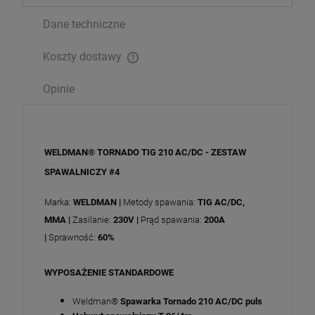
Dane techniczne
Koszty dostawy
Cena nie zawiera ewentualnych kosztów płatności
Opinie
WELDMAN® TORNADO TIG 210 AC/DC - ZESTAW
SPAWALNICZY #4
Marka:
WELDMAN |
Metody spawania:
TIG AC/DC,
MMA
|
Zasilanie:
230V |
Prąd spawania:
200A
|
Sprawność:
60%
WYPOSAŻENIE STANDARDOWE
Weldman®
Spawarka Tornado 210 AC/DC puls