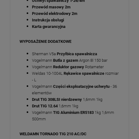
Uchwyt spawalniczy
T-26/4m
Przewód masowy
2m
Przewód elektrodowy
2m
Instrukcja obsługi
Karta gwarancyjna
WYPOSAŻENIE DODATKOWE
Sherman V5a
Przyłbica spawalnicza
Vogelmann
Butla z gazem
Argon 8l 150 bar
Vogelmann
Reduktor gazowy
Rotameter
Weldas 10-1004L
Rękawice spawalnicze
rozmiar
- L
Vogelmann
Części eksploatacyjne uchwytu
- 36
elementów
Drut TIG 308LSI nierdzewny
1,6mm 1kg
Drut TIG 12.64
1,6mm 1kg
Vogelmann
TIG Aluminium
ER5183
1kg 1,6mm
500mm
WELDAMN TORNADO TIG 210 AC/DC