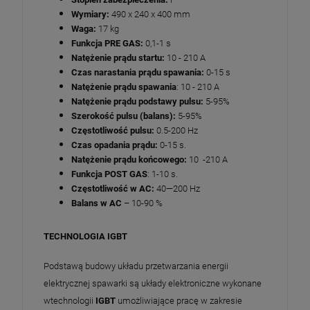
Wymiary:
490 x 240 x 400 mm
Waga:
17 kg
Funkcja PRE GAS:
0,1-1 s
Natężenie prądu startu:
10 - 210 A
Czas narastania prądu spawania:
0-15 s
Natężenie prądu spawania
: 10 - 210 A
Natężenie prądu podstawy pulsu:
5-95%
Szerokość pulsu (balans):
5-95%
Częstotliwość pulsu:
0.5-200 Hz
Czas opadania prądu:
0-15 s.
Natężenie prądu końcowego:
10 -210 A
Funkcja POST GAS
: 1-10 s.
Częstotliwość w AC:
40—200 Hz
Balans w AC
– 10-90 %
TECHNOLOGIA IGBT
Podstawą budowy układu przetwarzania energii
elektrycznej spawarki są układy elektroniczne wykonane
wtechnologii
IGBT
umożliwiające pracę w zakresie