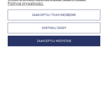
Polityce prywatności.
ZAAKCEPTUJ TYLKO NIEZBĘDNE
DOSTOSUJ ZGODY
ZAAKCEPTUJ WSZYSTKIE
Weldman TORNADO TIG AC/DC 210 - Zestaw spawalniczy #4