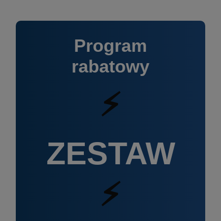
Program
rabatowy
⚡
ZESTAW
⚡