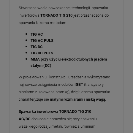
Stworzona wedle nowoczesnej technologii spawarka
inwertorowa
TORNADO TIG 210
jest przeznaczona do
spawania kilkoma metodami:
TIG AC
TIG AC PULS
TIG DC
TIG DC PULS
MMA przy użyciu elektrod otulonych prądem
stałym (DC)
W projektowaniu i konstrukcji urządzenia wykorzystano
najnowsze osiągnięcia modułów
IGBT
(tranzystory
bipolarne z izolowaną bramką), dzięki czemu spawarka
charakteryzuje się
małymi rozmiarami
i
niską wagą
.
Spawarka inwertorowa TORNADO TIG 210
AC/DC
doskonale sprawdza się przy spawaniu
wszelkiego rodzaju metali, również aluminium.