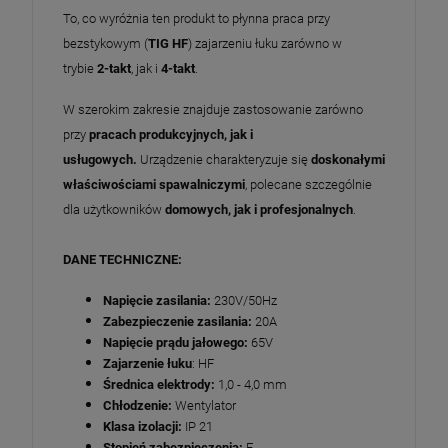
To, co wyróżnia ten produkt to płynna praca przy
bezstykowym (
TIG HF
) zajarzeniu łuku zarówno w
trybie
2-takt
, jak i
4-takt
.
W szerokim zakresie znajduje zastosowanie zarówno
przy
pracach produkcyjnych, jak i
usługowych.
Urządzenie charakteryzuje się
doskonałymi
właściwościami spawalniczymi
, polecane szczególnie
dla użytkowników
domowych, jak i profesjonalnych
.
DANE TECHNICZNE:
Napięcie zasilania:
230V/50Hz
Zabezpieczenie zasilania:
20A
Napięcie prądu jałowego:
65V
Zajarzenie łuku
: HF
Średnica elektrody:
1,0 - 4,0 mm
Chłodzenie:
Wentylator
Klasa izolacji:
IP 21
Stopień zabezpieczenia:
F