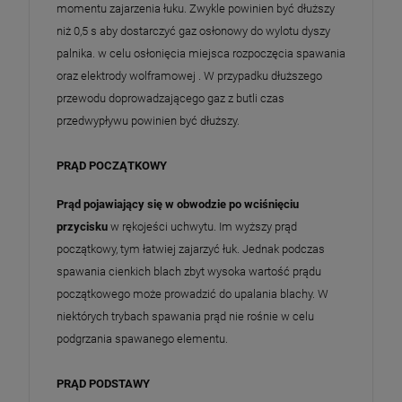
momentu zajarzenia łuku. Zwykle powinien być dłuższy
niż 0,5 s aby dostarczyć gaz osłonowy do wylotu dyszy
palnika. w celu osłonięcia miejsca rozpoczęcia spawania
oraz elektrody wolframowej . W przypadku dłuższego
przewodu doprowadzającego gaz z butli czas
przedwypływu powinien być dłuższy.
PRĄD POCZĄTKOWY
Prąd pojawiający się w obwodzie po wciśnięciu
przycisku
w rękojeści uchwytu. Im wyższy prąd
początkowy, tym łatwiej zajarzyć łuk. Jednak podczas
spawania cienkich blach zbyt wysoka wartość prądu
początkowego może prowadzić do upalania blachy. W
niektórych trybach spawania prąd nie rośnie w celu
podgrzania spawanego elementu.
PRĄD PODSTAWY