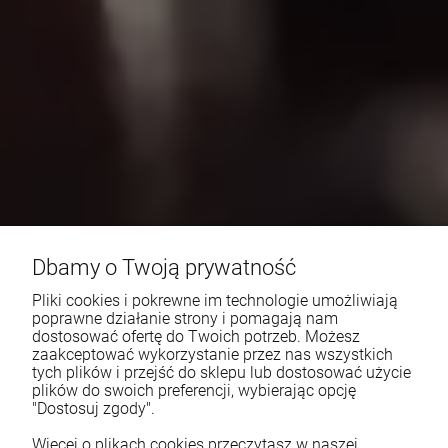
Dbamy o Twoją prywatność
Pliki cookies i pokrewne im technologie umożliwiają
poprawne działanie strony i pomagają nam
dostosować ofertę do Twoich potrzeb. Możesz
zaakceptować wykorzystanie przez nas wszystkich
tych plików i przejść do sklepu lub dostosować użycie
plików do swoich preferencji, wybierając opcję
"Dostosuj zgody".
Więcej o plikach cookies przeczytasz w naszej