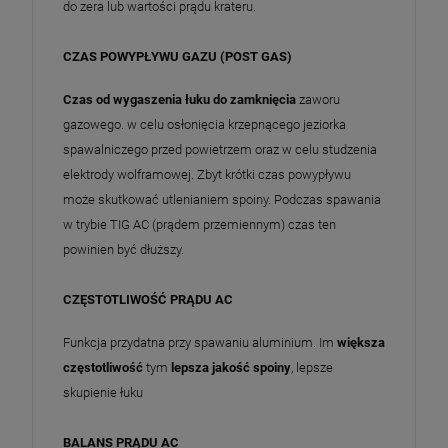
do zera lub wartości prądu krateru.
CZAS POWYPŁYWU GAZU (POST GAS)
Czas od wygaszenia łuku do zamknięcia
zaworu
gazowego. w celu osłonięcia krzepnącego jeziorka
spawalniczego przed powietrzem oraz w celu studzenia
elektrody wolframowej. Zbyt krótki czas powypływu
może skutkować utlenianiem spoiny. Podczas spawania
w trybie TIG AC (prądem przemiennym) czas ten
powinien być dłuższy.
CZĘSTOTLIWOŚĆ PRĄDU AC
Funkcja przydatna przy spawaniu aluminium. Im
większa
częstotliwość
tym
lepsza jakość spoiny
, lepsze
skupienie łuku
BALANS PRĄDU AC