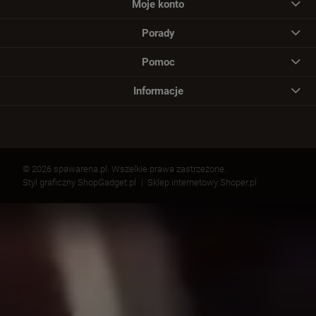
Moje konto
Porady
Pomoc
Informacje
© 2026 spawarena.pl. Wszelkie prawa zastrzeżone.
Styl graficzny ShopGadget.pl
Sklep internetowy Shoper.pl