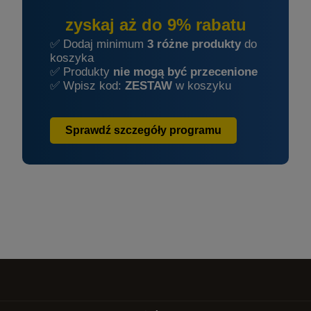
zyskaj aż do 9% rabatu
✅ Dodaj minimum
3 różne produkty
do
koszyka
✅ Produkty
nie mogą być przecenione
✅ Wpisz kod:
ZESTAW
w koszyku
Sprawdź szczegóły programu