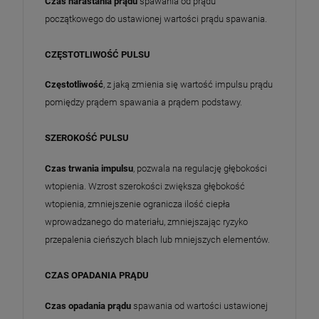
Czas narastania prądu
spawania od prądu
początkowego do ustawionej wartości prądu spawania.
CZĘSTOTLIWOŚĆ PULSU
Częstotliwość
, z jaką zmienia się wartość impulsu prądu
pomiędzy prądem spawania a prądem podstawy.
SZEROKOŚĆ PULSU
Czas trwania impulsu
, pozwala na regulację głębokości
wtopienia. Wzrost szerokości zwiększa głębokość
wtopienia, zmniejszenie ogranicza ilość ciepła
wprowadzanego do materiału, zmniejszając ryzyko
przepalenia cieńszych blach lub mniejszych elementów.
CZAS OPADANIA PRĄDU
Czas opadania prądu
spawania od wartości ustawionej