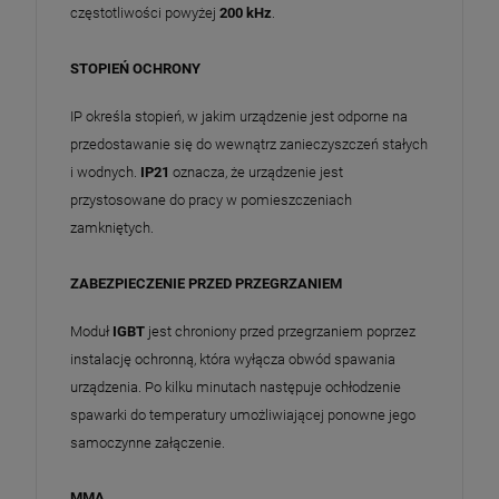
częstotliwości powyżej
200 kHz
.
STOPIEŃ OCHRONY
IP określa stopień, w jakim urządzenie jest odporne na
przedostawanie się do wewnątrz zanieczyszczeń stałych
i wodnych.
IP21
oznacza, że urządzenie jest
przystosowane do pracy w pomieszczeniach
zamkniętych.
ZABEZPIECZENIE PRZED PRZEGRZANIEM
Moduł
IGBT
jest chroniony przed przegrzaniem poprzez
instalację ochronną, która wyłącza obwód spawania
urządzenia. Po kilku minutach następuje ochłodzenie
spawarki do temperatury umożliwiającej ponowne jego
samoczynne załączenie.
MMA