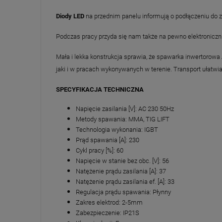
Diody LED
na przednim panelu informują o podłączeniu do za
Podczas pracy przyda się nam także na pewno elektroniczn
Mała i lekka konstrukcja sprawia, że spawarka inwertor
jaki i w pracach wykonywanych w terenie. Transport ułatw
SPECYFIKACJA TECHNICZNA
Napięcie zasilania [V]: AC 230 50Hz
Metody spawania: MMA, TIG LIFT
Technologia wykonania: IGBT
Prąd spawania [A]: 230
Cykl pracy [%]: 60
Napięcie w stanie bez obc. [V]: 56
Natężenie prądu zasilania [A]: 37
Natężenie prądu zasilania ef. [A]: 33
Regulacja prądu spawania: Płynny
Zakres elektrod: 2-5mm
Zabezpieczenie: IP21S