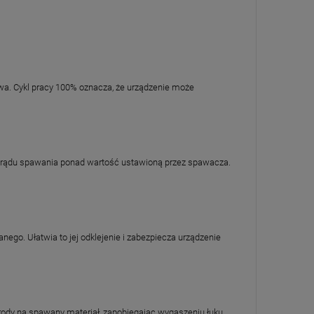
wa. Cykl pracy 100% oznacza, że urządzenie może
prądu spawania ponad wartość ustawioną przez spawacza.
ego. Ułatwia to jej odklejenie i zabezpiecza urządzenie
trody na spawany materiał, zapobiegając wygaszeniu łuku