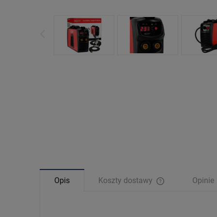
Opis
Koszty dostawy
Opinie
Cena nie zawiera 
płatności