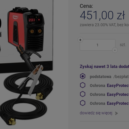
Cena:
451,00 zł
zawiera 23.00% VAT, bez k
+
szt.
-
Zyskaj nawet 3 lata doda
podstatowa
/bezpła
EasyProte
Ochrona
EasyProte
Ochrona
EasyProte
Ochrona
dowiedz się więcej