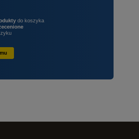
rodukty
do koszyka
zecenione
zyku
amu