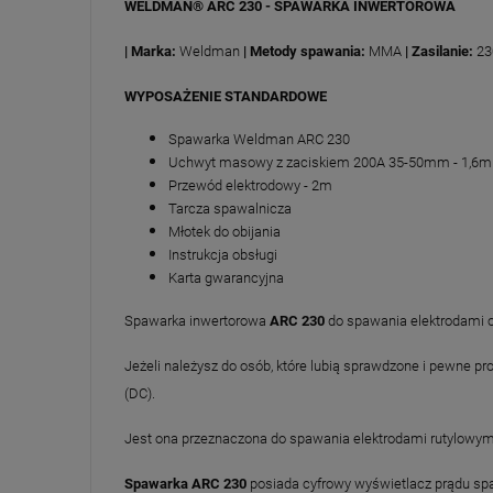
WELDMAN® ARC 230 - SPAWARKA INWERTOROWA
| Marka:
Weldman
| Metody spawania:
MMA
| Zasilanie:
23
WYPOSAŻENIE STANDARDOWE
Spawarka Weldman ARC 230
Uchwyt masowy z zaciskiem 200A 35-50mm - 1,6m
Przewód elektrodowy - 2m
Tarcza spawalnicza
Młotek do obijania
Instrukcja obsługi
Karta gwarancyjna
Spawarka inwertorowa
ARC 230
do spawania elektrodami o
Jeżeli należysz do osób, które lubią sprawdzone i pewne 
(DC).
Jest ona przeznaczona do spawania elektrodami rutylowymi 
Spawarka ARC 230
posiada cyfrowy wyświetlacz prądu sp