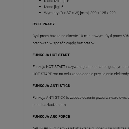
Klasa izolacji: F
Masa [kg]: 6
Wymiary (D x SZ x W) [mm]: 390 x 125 x 220
CYKL PRACY
Cykl pracy bazuje na okresie 10-minutowym. Cykl pracy 60
pracować w sposób ciągły, bez przerw.
FUNKCJA HOT START
Funkcja HOT START nazywana jest popularnie gorącym sta
HOT START ma na celu zapobieganie przyklejenia elektrody 
FUNKCJA ANTI STICK
Funkcja ANTI STICK to zabezpieczenie przeciwzwarciowe, ob
przed uszkodzeniem.
FUNKCJA ARC FORCE
ARC FORCE (dynamika łuku): skraca długość łuku podczas z