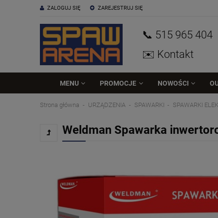
ZALOGUJ SIĘ
ZAREJESTRUJ SIĘ
📞 515
965
404
✉️ Kontakt
MENU
PROMOCJE
NOWOŚCI
O
Strona główna
URZĄDZENIA
SPAWARKI
SPAWARKI EL
Weldman Spawarka inwertor