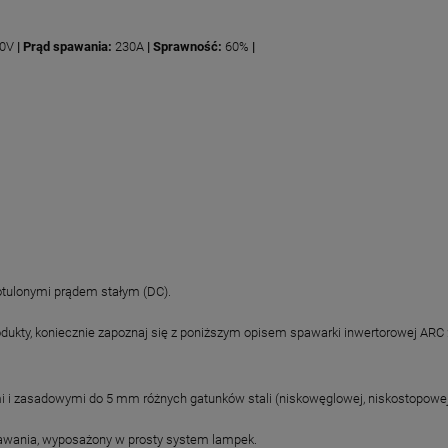
0V
| Prąd spawania:
230A
| Sprawność:
60%
|
tulonymi prądem stałym (DC).
produkty, koniecznie zapoznaj się z poniższym opisem spawarki inwertorowej A
i zasadowymi do 5 mm różnych gatunków stali (niskowęglowej, niskostopowej, n
awania, wyposażony w prosty system lampek.