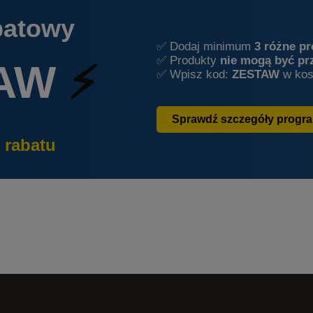
batowy
✅ Dodaj minimum
3 różne p
✅ Produkty
nie mogą być pr
AW
⚡
✅ Wpisz kod:
ZESTAW
w kos
Sprawdź szczegóły progr
 rabatu