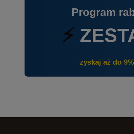
Program ra
⚡
ZEST
zyskaj aż do 9%