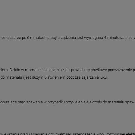
% oznacza, że po 6 minutach pracy urządzenia jest wymagana 4-minutowa przer
rtem. Działa w momencie zajarzenia łuku, powodując chwilowe podwyższenie 
do materiału i jest dużym ułatwieniem podczas zajarzania łuku.
niżające prąd spawania w przypadku przyklejenia elektrody do materiału spawan
większania prądu spawania optymalizując przenoszenie kropli roztopionej elek