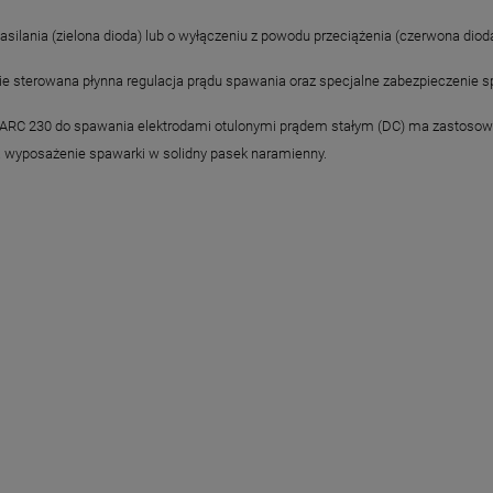
silania (zielona dioda) lub o wyłączeniu z powodu przeciążenia (czerwona dioda
ie sterowana płynna regulacja prądu spawania oraz specjalne zabezpieczenie s
owa ARC 230 do spawania elektrodami otulonymi prądem stałym (DC) ma zasto
ia wyposażenie spawarki w solidny pasek naramienny.