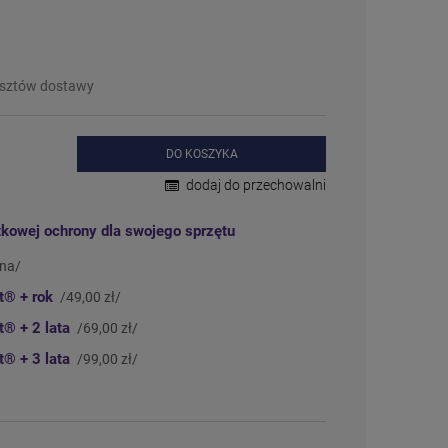
płatności
❌
Wyprzedany
– chwilowo niedostępny
❗️
Na zamówienie
– w ciągu 2-5 dni
⛔
Wycofany
– produkt wycofany z oferty
Więcej informacji na temat statusów
osztów dostawy
dostępności
DO KOSZYKA
dodaj do przechowalni
tkowej ochrony dla swojego sprzętu
tna/
ct®
+ rok
/49,00 zł/
ct®
+ 2 lata
/69,00 zł/
ct®
+ 3 lata
/99,00 zł/