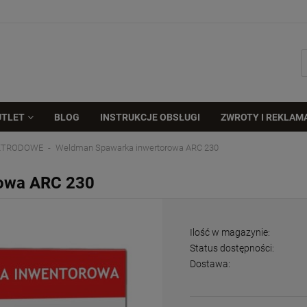
UTLET
BLOG
INSTRUKCJE OBSŁUGI
ZWROTY I REKLAM
EKTRODOWE
Weldman Spawarka inwertorowa ARC 230
owa ARC 230
Ilość w magazynie:
Status dostępności:
Dostawa: