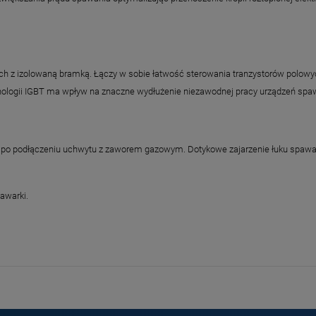
ch z izolowaną bramką. Łączy w sobie łatwość sterowania tranzystorów polowy
hnologii IGBT ma wpływ na znaczne wydłużenie niezawodnej pracy urządzeń spa
o podłączeniu uchwytu z zaworem gazowym. Dotykowe zajarzenie łuku spawal
awarki.