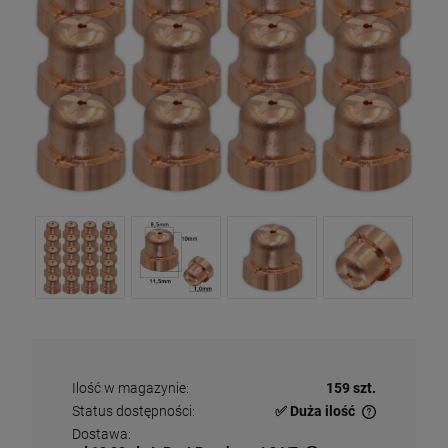
Ilość w magazynie:
159 szt.
Status dostępności:
✅ Duża ilość
✅
Duża ilość
– dostępny w dużej ilości
Dostawa: