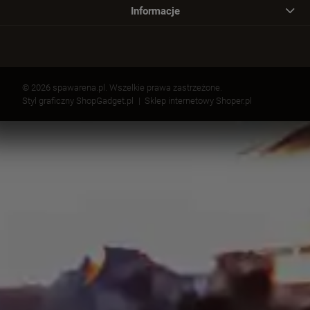
Informacje
© 2026 spawarena.pl. Wszelkie prawa zastrzeżone.
Styl graficzny ShopGadget.pl
Sklep internetowy Shoper.pl