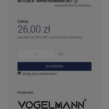
ℹ️
Średnia ilość
– poniżej 20 sztuk
od 12,00 zł
- InPost Paczkomat 24/7
⚠️
Ostatnia sztuka
– ostatni w magazynie
sprawdź formy dostawy
Cena nie zawiera ewentualnych kosztów płatności
❌
Wyprzedany
– chwilowo niedostępny
❗️
Na zamówienie
– w ciągu 2-5 dni
⛔
Wycofany
– produkt wycofany z oferty
Cena:
Więcej informacji na temat statusów dostępności
26,00 zł
zawiera 23.00% VAT, bez kosztów dostawy
szt.
DO KOSZYKA
dodaj do przechowalni
Producent: