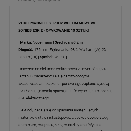
VOGELMANN ELEKTRODY WOLFRAMOWE WL-
20 NIEBIESKIE - OPAKOWANIE 10 SZTUK!
| Marka:
Vogelmann
| Średnica
: ⌀3.2mm
|
Długość:
175mm
| Wykonanie:
98 % Wolfram (W), 2%
Lantan (La)
| Symbol:
WL-20
|
Uniwersalna elektroda wolframowa z zawartością 2%
lantanu. Charakteryzuje się bardzo dobrymi
właściwościami zapłonu i ponownego zapłonu, wysoką
trwałością i jakością spawu, a także wysoką stabilnością
łuku elektrycznego.
Elektrody nadają się do spawania następujących
materiałów stale niskostopowe, wysokostopowe stopy
aluminium, magnezu, niklu, miedzi, tytanu. Wysoka