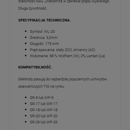
stabilność łuku. Znakomita w zakresie prądu wysokiego.
Długa żywotność.
SPECYFIKACJA TECHNICZNA.
Symbol: WL-20
Średnica: 3,2mm
Długość: 175 mm
Prąd spawania: stały (DC), zmienny (AC)
Wykonanie: 98 % Wolfram (W), 2% Lantan (La)
KOMPATYBILNOŚĆ.
Elektrody pasują do najbardziej popularnych uchwytów
spawalniczych TIG na rynku:
SR-9 lub WP-9
SR-17 lub WP-17
SR-18 lub WP-18
SR-20 lub WP-20
SR-26 lub WP-26