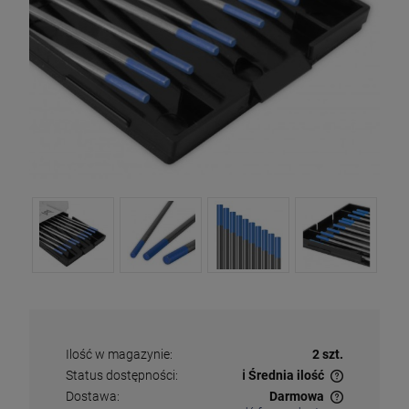
Ilość w magazynie:
2 szt.
Status dostępności:
ℹ️ Średnia ilość
✅
Duża ilość
– dostępny w dużej ilości
Dostawa:
Darmowa