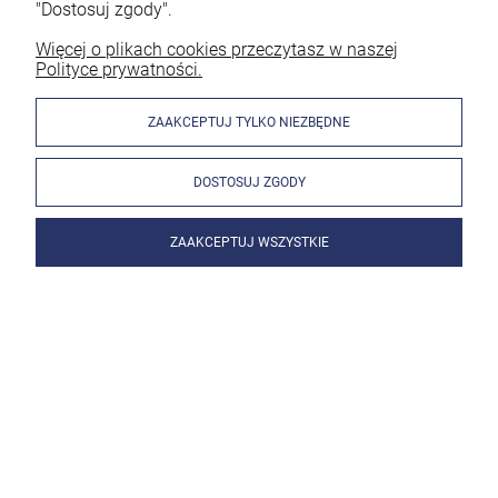
"Dostosuj zgody".
Więcej o plikach cookies przeczytasz w naszej
Polityce prywatności.
ZAAKCEPTUJ TYLKO NIEZBĘDNE
DOSTOSUJ ZGODY
ZAAKCEPTUJ WSZYSTKIE
Vogelmann Elektrody niebieskie 3.2mm TIG wolframowe (10
sztuk)