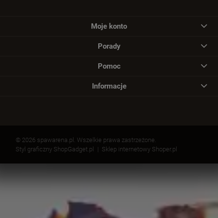
Moje konto
Porady
Pomoc
Informacje
© 2026 spawarena.pl. Wszelkie prawa zastrzeżone.
Styl graficzny ShopGadget.pl
Sklep internetowy Shoper.pl