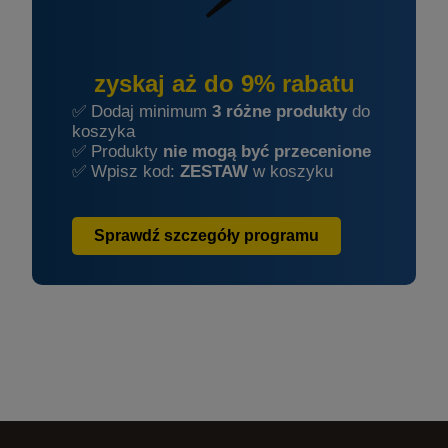
zyskaj aż do 9% rabatu
✅ Dodaj minimum
3 różne produkty
do
koszyka
✅ Produkty
nie mogą być przecenione
✅ Wpisz kod:
ZESTAW
w koszyku
Sprawdź szczegóły programu