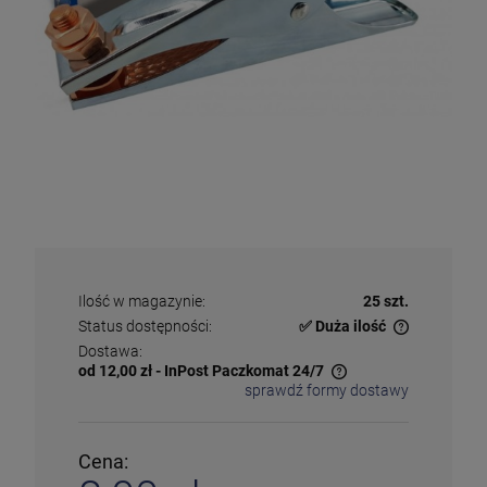
Ilość w magazynie:
25 szt.
Status dostępności:
✅ Duża ilość
✅
Duża ilość
– dostępny w dużej ilości
Dostawa:
ℹ️
Średnia ilość
– poniżej 20 sztuk
od 12,00 zł
- InPost Paczkomat 24/7
⚠️
Ostatnia sztuka
– ostatni w magazynie
sprawdź formy dostawy
Cena nie zawiera ewentualnych kosztów płatności
❌
Wyprzedany
– chwilowo niedostępny
❗️
Na zamówienie
– w ciągu 2-5 dni
⛔
Wycofany
– produkt wycofany z oferty
Cena:
Więcej informacji na temat statusów dostępności