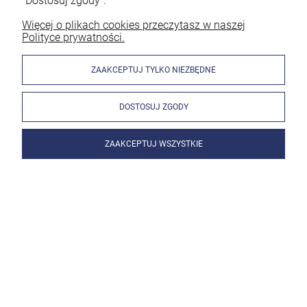
"Dostosuj zgody".
Więcej o plikach cookies przeczytasz w naszej
Polityce prywatności.
ZAAKCEPTUJ TYLKO NIEZBĘDNE
DOSTOSUJ ZGODY
ZAAKCEPTUJ WSZYSTKIE
Sherman Zacisk biegunowy masowy spawarki 300A