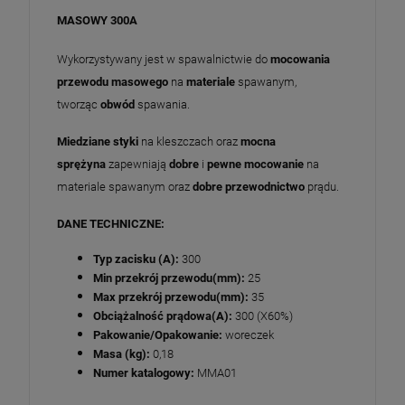
MASOWY 300A
Wykorzystywany jest w spawalnictwie do
mocowania
przewodu masowego
na
materiale
spawanym,
tworząc
obwód
spawania.
Miedziane styki
na kleszczach oraz
mocna
sprężyna
zapewniają
dobre
i
pewne
mocowanie
na
materiale spawanym oraz
dobre
przewodnictwo
prądu.
DANE TECHNICZNE:
Typ zacisku (A):
300
Min przekrój przewodu(mm):
25
Max przekrój przewodu(mm):
35
Obciążalność prądowa(A):
300 (X60%)
Pakowanie/Opakowanie:
woreczek
Masa (kg):
0,18
Numer katalogowy:
MMA01