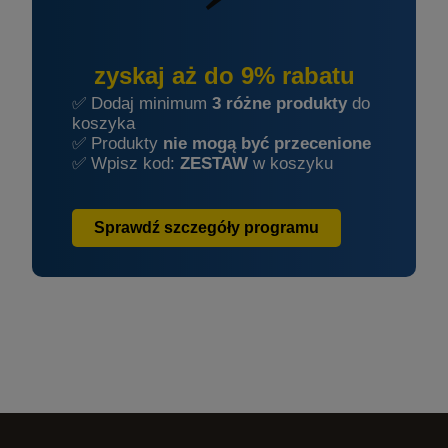
zyskaj aż do 9% rabatu
✅ Dodaj minimum
3 różne produkty
do
koszyka
✅ Produkty
nie mogą być przecenione
✅ Wpisz kod:
ZESTAW
w koszyku
Sprawdź szczegóły programu