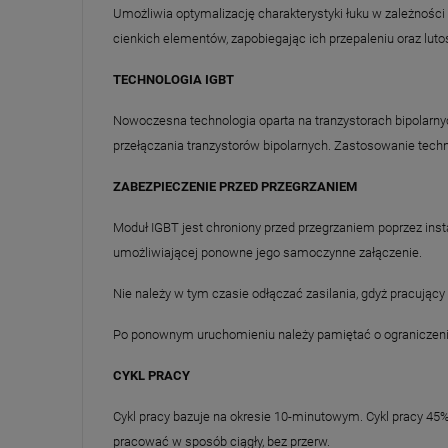
Umożliwia optymalizację charakterystyki łuku w zależnoś
cienkich elementów, zapobiegając ich przepaleniu oraz l
TECHNOLOGIA IGBT
Nowoczesna technologia oparta na tranzystorach bipolarny
przełączania tranzystorów bipolarnych. Zastosowanie tec
ZABEZPIECZENIE PRZED PRZEGRZANIEM
Moduł IGBT jest chroniony przed przegrzaniem poprzez ins
umożliwiającej ponowne jego samoczynne załączenie.
Nie należy w tym czasie odłączać zasilania, gdyż pracujący
Po ponownym uruchomieniu należy pamiętać o ograniczeniu
CYKL PRACY
Cykl pracy bazuje na okresie 10-minutowym. Cykl pracy 45
pracować w sposób ciągły, bez przerw.