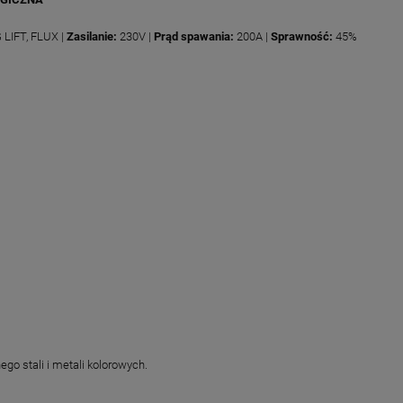
LIFT, FLUX |
Zasilanie:
230V |
Prąd spawania:
200A |
Sprawność:
45%
go stali i metali kolorowych.