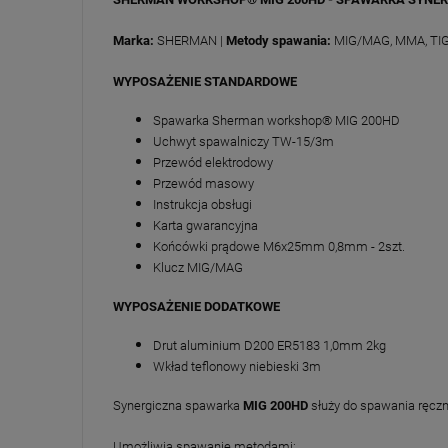
Marka:
SHERMAN |
Metody spawania:
MIG/MAG, MMA, TIG 
WYPOSAŻENIE STANDARDOWE
Spawarka Sherman workshop® MIG 200HD
Uchwyt spawalniczy TW-15/3m
Przewód elektrodowy
Przewód masowy
Instrukcja obsługi
Karta gwarancyjna
Końcówki prądowe M6x25mm 0,8mm - 2szt.
Klucz MIG/MAG
WYPOSAŻENIE DODATKOWE
Drut aluminium D200 ER5183 1,0mm 2kg
Wkład teflonowy niebieski 3m
Synergiczna spawarka
MIG 200HD
służy do spawania ręczne
Umożliwia spawanie metodami: