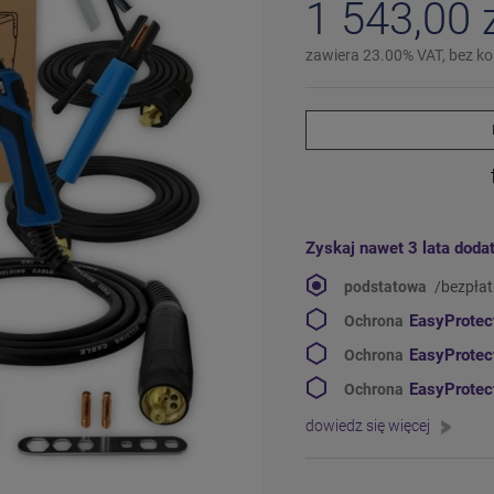
1 543,00 
zawiera 23.00% VAT, bez k
Zyskaj nawet 3 lata doda
podstatowa
/bezpła
EasyProte
Ochrona
EasyProte
Ochrona
EasyProte
Ochrona
dowiedz się więcej