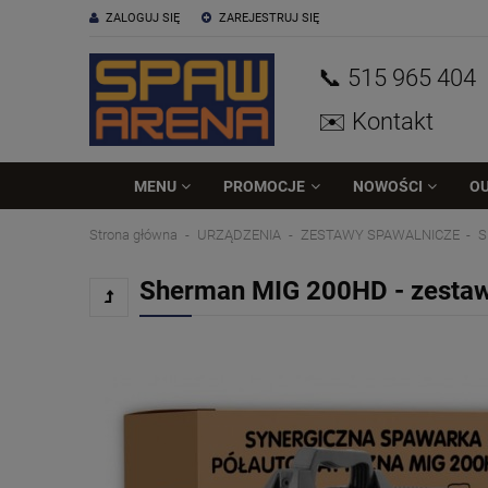
ZALOGUJ SIĘ
ZAREJESTRUJ SIĘ
📞 515
965
404
✉️ Kontakt
MENU
PROMOCJE
NOWOŚCI
O
Strona główna
URZĄDZENIA
ZESTAWY SPAWALNICZE
S
Sherman MIG 200HD - zestaw