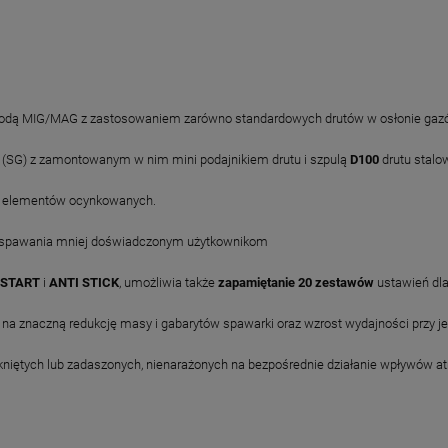
etodą MIG/MAG z zastosowaniem zarówno standardowych drutów w osłonie gazó
(SG) z zamontowanym w nim mini podajnikiem drutu i szpulą
D100
drutu stalo
h elementów ocynkowanych.
 spawania mniej doświadczonym użytkownikom
 START
i
ANTI STICK
, umożliwia także
zapamiętanie 20 zestawów
ustawień dl
na znaczną redukcję masy i gabarytów spawarki oraz wzrost wydajności przy j
iętych lub zadaszonych, nienarażonych na bezpośrednie działanie wpływów a