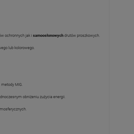
w ochronnych jak i
samoosłonowych
drutów proszkowych.
wego lub kolorowego.
a metody MIG.
ednoczesnym obniżeniu zużycia energii.
tmosferycznych.