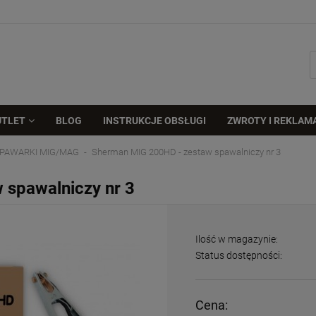
UTLET
BLOG
INSTRUKCJE OBSŁUGI
ZWROTY I REKLAM
PAWARKI MIG/MAG
Sherman MIG 200HD - zestaw spawalniczy nr 3
 spawalniczy nr 3
Ilość w magazynie:
Status dostępności:
Cena: