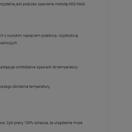
a przydatna jest podczas spawania metodą MIG/MAG
ch z wysokim napięciem przebicia i szybkością
walniczych.
następuje ochłodzenie spawarki do temperatury
ybszego obniżenia temperatury.
rwa. Cykl pracy 100% oznacza, że urządzenie może