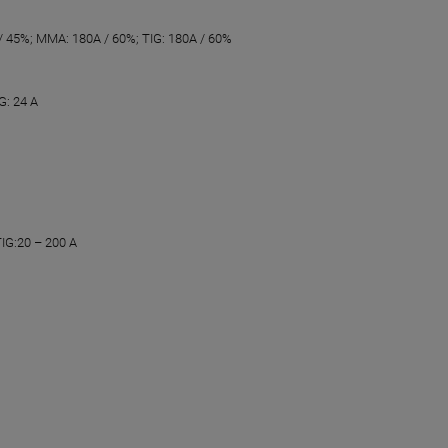
 / 45%; MMA: 180A / 60%; TIG: 180A / 60%
G: 24 A
TIG:20 – 200 A