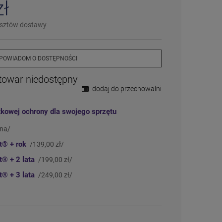
zł
❌
Wyprzedany
– chwilowo niedostępny
❗️
Na zamówienie
– w ciągu 2-5 dni
osztów dostawy
⛔
Wycofany
– produkt wycofany z oferty
Więcej informacji na temat statusów
dostępności
POWIADOM O DOSTĘPNOŚCI
towar niedostępny
dodaj do przechowalni
tkowej ochrony dla swojego sprzętu
tna/
ct®
+ rok
/139,00 zł/
ct®
+ 2 lata
/199,00 zł/
ct®
+ 3 lata
/249,00 zł/