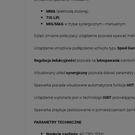
MMA
(elektrodą otuloną),
TIG Lift
,
MIG/MAG
w trybie synergicznym i manualnym.
Dzięki zmianie polaryzacji urządzenie pozwala spawać m
Urządzenie umożliwia podłączenie uchwytu typu
Spool Gun
Regulacja indukcyjności
pozwala na
lutospawanie
cienkic
Wbudowany układ
synergiczny
pozwala dobrać parametry
Spawarka posiada wbudowane automatyczne funkcje
HOT
Urządzenie wykonane jest w technologii
IGBT
pozwalającej 
Spawarka znajduje zastosowanie w pomieszczeniach zamkn
PARAMETRY TECHNICZNE
Napięcie zasilania:
AC 230V 50Hz