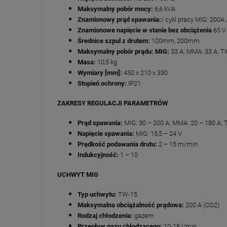
Maksymalny pobór mocy:
6,6 kVA
Znamionowy prąd spawania:
/ cykl pracy MIG: 200A
Znamionowe napięcie w stanie bez obciążenia
65 V
Średnice szpul z drutem:
100mm, 200mm
Maksymalny pobór prądu: MIG:
33 A; MMA: 33 A; TI
Masa:
10,5 kg
Wymiary [mm]:
450 x 210 x 330
Stopień ochrony:
IP21
ZAKRESY REGULACJI PARAMETRÓW
Prąd spawania:
MIG: 30 – 200 A; MMA: 20 – 180 A; 
Napięcie spawania:
MIG: 15,5 – 24 V
Prędkość podawania drutu:
2 – 15 m/min
Indukcyjność:
1 – 10
UCHWYT MIG
Typ uchwytu:
TW-15
Maksymalna obciążalność prądowa:
200 A (CO2)
Rodzaj chłodzenia:
gazem
Przepływ gazu chłodzącego:
10-18 l/min