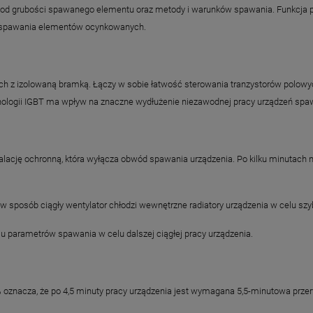
ci od grubości spawanego elementu oraz metody i warunków spawania. Funkcj
utospawania elementów ocynkowanych.
ch z izolowaną bramką. Łączy w sobie łatwość sterowania tranzystorów polowy
hnologii IGBT ma wpływ na znaczne wydłużenie niezawodnej pracy urządzeń spa
talację ochronną, która wyłącza obwód spawania urządzenia. Po kilku minutach 
 w sposób ciągły wentylator chłodzi wewnętrzne radiatory urządzenia w celu sz
 parametrów spawania w celu dalszej ciągłej pracy urządzenia.
% oznacza, że po 4,5 minuty pracy urządzenia jest wymagana 5,5-minutowa prze