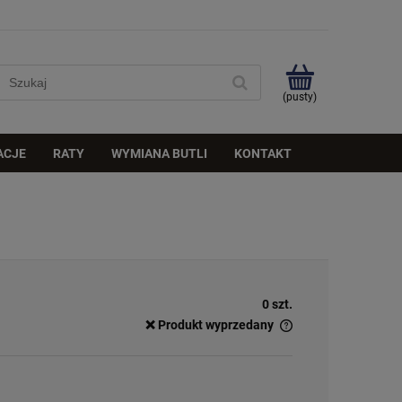
(pusty)
ACJE
RATY
WYMIANA BUTLI
KONTAKT
0 szt.
❌ Produkt wyprzedany
✅
Duża ilość
– dostępny w dużej ilości
ℹ️
Średnia ilość
– poniżej 20 sztuk
⚠️
Ostatnia sztuka
– ostatni w magazynie