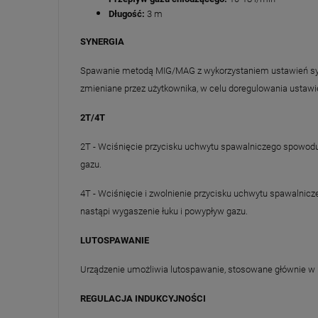
Długość:
3 m
SYNERGIA
Spawanie metodą MIG/MAG z wykorzystaniem ustawień syner
zmieniane przez użytkownika, w celu doregulowania ustawi
2T/4T
2T - Wciśnięcie przycisku uchwytu spawalniczego spowoduje
gazu.
4T - Wciśnięcie i zwolnienie przycisku uchwytu spawalnicz
nastąpi wygaszenie łuku i powypływ gazu.
LUTOSPAWANIE
Urządzenie umożliwia lutospawanie, stosowane głównie 
REGULACJA INDUKCYJNOŚCI