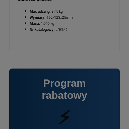
Max udźwig:
37,5 kg
Wymiary:
190x123x25mm
Masa:
1,070 kg
Nr katalogowy:
LRKM5
Program
rabatowy
⚡