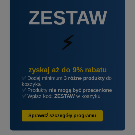
ZESTAW
⚡
zyskaj aż do 9% rabatu
✅ Dodaj minimum
3 różne produkty
do
koszyka
✅ Produkty
nie mogą być przecenione
✅ Wpisz kod:
ZESTAW
w koszyku
Sprawdź szczegóły programu