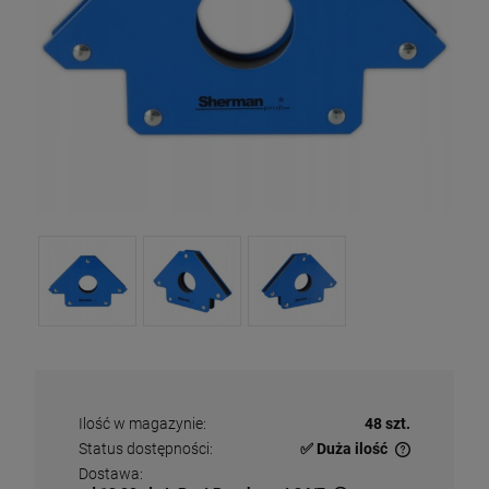
Ilość w magazynie:
48 szt.
Status dostępności:
✅ Duża ilość
✅
Duża ilość
– dostępny w dużej ilości
Dostawa: