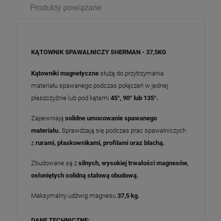
Produkty powiązane
KĄTOWNIK SPAWALNICZY SHERMAN - 37,5KG
Kątowniki magnetyczne
służą do przytrzymania
materiału spawanego podczas połączeń w jednej
płaszczyźnie lub pod kątami
45°, 90° lub 135°.
Zapewniają
solidne umocowanie spawanego
materiału.
Sprawdzają się podczas prac spawalniczych
z
rurami, płaskownikami, profilami oraz blachą.
Zbudowane są z
silnych, wysokiej trwałości magnesów,
osłoniętych solidną stalową obudową.
Maksymalny udźwig magnesu
37,5 kg.
DANE TECHNICZNE: