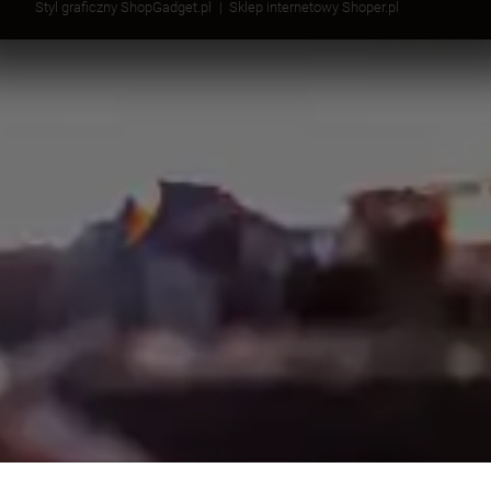
Styl graficzny ShopGadget.pl
Sklep internetowy Shoper.pl