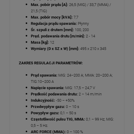
Max. pobór prądu [A]:
26,5 (MIG) / 33,7 (MMA) /
21,5 (TIG)
Max. pobór mocy [kVA]:
7,7
Regulacja prądu spawania:
Płynny
Śr. szpuli z drutem [mm]:
100, 200
Pręd. podawania drutu [m/min]:
2 - 14
Masa [kg]:
12
Wymiary (D x SZ x W) [mm]:
495 x 210 x 345
ZAKRES REGULACJI PARAMETRÓW:
Prąd spawania:
MIG: 24–200 A; MMA: 20–200 A;
TIG:10–200 A
Napięcie spawania:
MIG: 17,5 – 24,7 V
Prędkość podawania drutu:
2 – 14 m/min
Indukcyjność:
-50 – +50%
Przedwypływ gazu:
0 – 10 s
Powypływ gazu:
0,1 – 50 s
Częstotliwość pulsu TIG, MMA:
0,1 – 99 Hz; MIG:
0,5 – 5 Hz.
ARC FORCE (MMA):
0 – 100 %