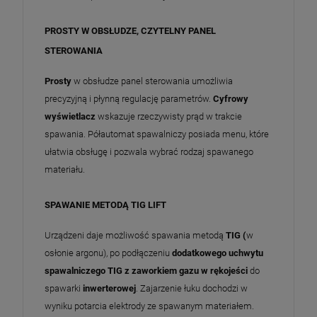
PROSTY W OBSŁUDZE, CZYTELNY PANEL
STEROWANIA
Prosty
w obsłudze panel sterowania umożliwia
precyzyjną i płynną regulację parametrów.
Cyfrowy
wyświetlacz
wskazuje rzeczywisty prąd w trakcie
spawania. Półautomat spawalniczy posiada menu, które
ułatwia obsługę i pozwala wybrać rodzaj spawanego
materiału.
SPAWANIE METODĄ TIG LIFT
Urządzeni daje możliwość spawania metodą
TIG (
w
osłonie argonu), po podłączeniu
dodatkowego uchwytu
spawalniczego TIG z zaworkiem gazu w rękojeści
do
spawarki
inwerterowej
. Zajarzenie łuku dochodzi w
wyniku potarcia elektrody ze spawanym materiałem.