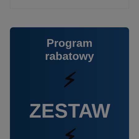
Program
rabatowy
⚡
ZESTAW
⚡