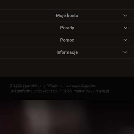
Moje konto
Porady
Pomoc
Informacje
© 2026 spawarena.pl. Wszelkie prawa zastrzeżone.
Styl graficzny ShopGadget.pl
Sklep internetowy Shoper.pl