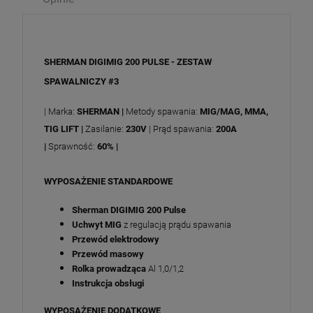
SHERMAN DIGIMIG 200 PULSE - ZESTAW
SPAWALNICZY #3
| Marka:
SHERMAN
|
Metody spawania:
MIG/MAG, MMA,
TIG LIFT |
Zasilanie:
230V
| Prąd spawania:
200A
|
Sprawność:
60% |
WYPOSAŻENIE STANDARDOWE
Sherman DIGIMIG 200 Pulse
Uchwyt MIG
z regulacją prądu spawania
Przewód elektrodowy
Przewód masowy
Rolka prowadząca
Al 1,0/1,2
Instrukcja obsługi
WYPOSAŻENIE DODATKOWE