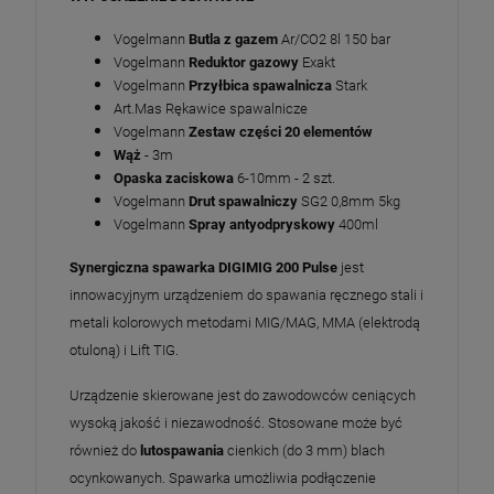
Vogelmann
Butla z gazem
Ar/CO2 8l 150 bar
Vogelmann
Reduktor gazowy
Exakt
Vogelmann
Przyłbica spawalnicza
Stark
Art.Mas Rękawice spawalnicze
Vogelmann
Zestaw części 20 elementów
Wąż
- 3m
Opaska zaciskowa
6-10mm - 2 szt.
Vogelmann
Drut spawalniczy
SG2 0,8mm 5kg
Vogelmann
Spray antyodpryskowy
400ml
Synergiczna spawarka DIGIMIG 200 Pulse
jest
innowacyjnym urządzeniem do spawania ręcznego stali i
metali kolorowych metodami MIG/MAG, MMA (elektrodą
otuloną) i Lift TIG.
Urządzenie skierowane jest do zawodowców ceniących
wysoką jakość i niezawodność. Stosowane może być
również do
lutospawania
cienkich (do 3 mm) blach
ocynkowanych. Spawarka umożliwia podłączenie