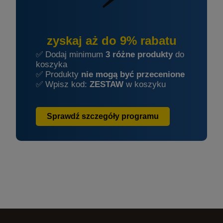
zyskaj aż do 9% rabatu
✅ Dodaj minimum
3 różne produkty
do
koszyka
✅ Produkty
nie mogą być przecenione
✅ Wpisz kod:
ZESTAW
w koszyku
Sprawdź szczegóły programu