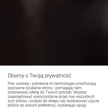
Dbamy o Twoją prywatność
Pliki cookies i pokrewne im technologie umożliwiają
poprawne działanie strony i pomagają nam
dostosować ofertę do Twoich potrzeb. Możesz
zaakceptować wykorzystanie przez nas wszystkich
tych plików i przejść do sklepu lub dostosować użycie
plików do swoich preferencji, wybierając opcję