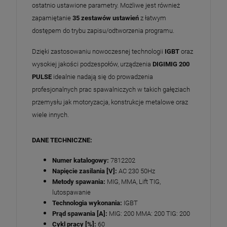
ostatnio ustawione parametry. Możliwe jest również
zapamiętanie
35 zestawów ustawień
z łatwym
dostępem do trybu zapisu/odtworzenia programu.
Dzięki zastosowaniu nowoczesnej technologii
IGBT
oraz
wysokiej jakości podzespołów, urządzenia
DIGIMIG 200
PULSE
idealnie nadają się do prowadzenia
profesjonalnych prac spawalniczych w takich gałęziach
przemysłu jak motoryzacja, konstrukcje metalowe oraz
wiele innych.
DANE TECHNICZNE:
Numer katalogowy:
7812202
Napięcie zasilania [V]:
AC 230 50Hz
Metody spawania:
MIG, MMA, Lift TIG,
lutospawanie
Technologia wykonania:
IGBT
Prąd spawania [A]:
MIG: 200 MMA: 200 TIG: 200
Cykl pracy [%]:
60