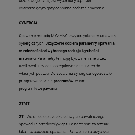
osłonowego. Drut jest wypełniony topnikiem
wytwarzającym gazy ochronne podczas spawania.
SYNERGIA
Spawanie metodą MIG/MAG z wykorzystaniem ustawień
synergicznych. Urządzenie
dobiera parametry spawania
w zależności od wybranego rodzaju i grubości
materiału
. Parametry te mogą być zmieniane przez
użytkownika, w celu doregulowania ustawień do
własnych potrzeb. Do spawania synergicznego zostało
przygotowane wiele
programów
, w tym
program
lutospawania
.
2T/4T
2T
- Wciśnięcie przycisku uchwytu spawalniczego
spowoduje przedwypływ gazu, a następnie zajarzenie
łuku i rozpoczęcie spawania. Po zwolnieniu przycisku