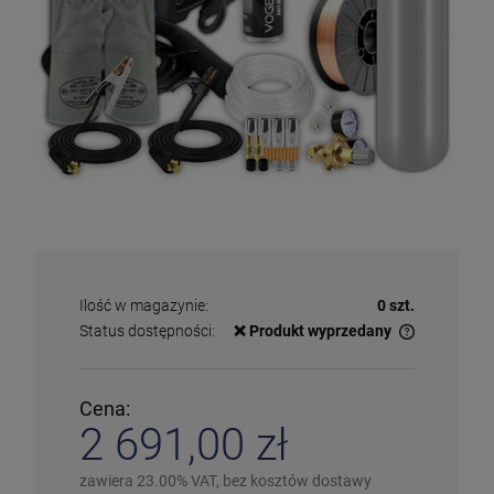
Ilość w magazynie:
0 szt.
Status dostępności:
❌ Produkt wyprzedany
✅
Duża ilość
– dostępny w dużej ilości
ℹ️
Średnia ilość
– poniżej 20 sztuk
⚠️
Ostatnia sztuka
– ostatni w magazynie
Cena:
❌
Wyprzedany
– chwilowo niedostępny
2 691,00 zł
❗️
Na zamówienie
– w ciągu 2-5 dni
⛔
Wycofany
– produkt wycofany z oferty
Więcej informacji na temat statusów dostępności
zawiera 23.00% VAT, bez kosztów dostawy