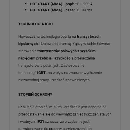
HOT START (MMA) - prąd:
20 – 200 A
HOT START (MMA) - czas:
0 – 99 ms
TECHNOLOGIA IGBT
Nowoczesna technologia oparta na
tranzystorach
bipolarnych
z izolowaną bramką. Łączy w sobie łatwość
sterowania
tranzystorów polowych z wysokim
napięciem przebicia i szybkością
przełączania
tranzystorów bipolarnych. Zastosowanie
technologii
IGBT
ma wpływ na znaczne wydłużenie
niezawodnej pracy urządzeń spawalniczych.
STOPIEŃ OCHRONY
IP
określa stopień, w jakim urządzenie jest odporne na
przedostawanie się do wewnątrz zanieczyszczeń stałych
i wodnych.
IP21
oznacza, że urządzenie jest
przystosowane do pracy w pomieszczeniach