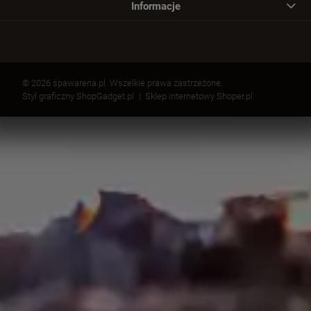
Informacje
© 2026 spawarena.pl. Wszelkie prawa zastrzeżone.
Styl graficzny ShopGadget.pl
Sklep internetowy Shoper.pl