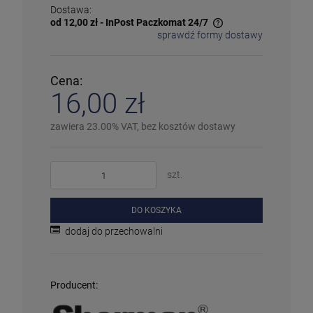
✅
Duża ilość
– dostępny w dużej ilości
Dostawa:
ℹ️
Średnia ilość
– poniżej 20 sztuk
od 12,00 zł
- InPost Paczkomat 24/7
⚠️
Ostatnia sztuka
– ostatni w magazynie
sprawdź formy dostawy
Cena nie zawiera ewentualnych kosztów płatności
❌
Wyprzedany
– chwilowo niedostępny
❗️
Na zamówienie
– w ciągu 2-5 dni
⛔
Wycofany
– produkt wycofany z oferty
Cena:
Więcej informacji na temat statusów dostępności
16,00 zł
zawiera 23.00% VAT, bez kosztów dostawy
szt.
DO KOSZYKA
dodaj do przechowalni
Producent: