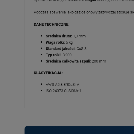
Podczas spawania jako gaz osłonowy zazwyczaj stosuje się
DANE TECHNICZNE
:
Średnica drutu:
1,0 mm
Waga rolki:
5 kg
Standard jakości:
CuSi3
Typ rolki:
D200
Średnica całkowita szpuli:
200 mm
KLASYFIKACJA:
AWS A5.8 ERCuSi-A
ISO 24373 CuSi3Mn1