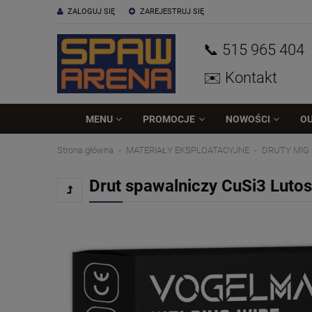
ZALOGUJ SIĘ
ZAREJESTRUJ SIĘ
📞 515
965
404
✉️ Kontakt
MENU
PROMOCJE
NOWOŚCI
O
Strona główna
MATERIAŁY EKSPLOATACYJNE
DRUTY MIG
Drut spawalniczy CuSi3 Lut