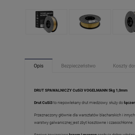
Opis
Bezpieczeństwo
Koszty d
DRUT SPAWALNICZY CuSi3 VOGELMANN 5kg 1,0mm
Drut CuSi3
to niepowlekany drut miedziowy. służy do
łączen
Przeznaczony głównie dla warsztatów blacharskich i inny
warstwy galwanicznej jest zbyt kosztowne i czasochłonne.
Spoiwo zawierające
krzem i mangan
cechują dobre właściw