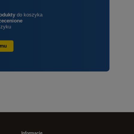
rodukty
do koszyka
zecenione
zyku
amu
Informacje