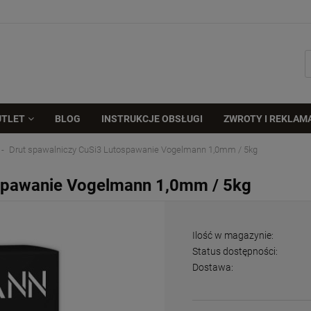
UTLET
BLOG
INSTRUKCJE OBSŁUGI
ZWROTY I REKLAM
Drut spawalniczy CuSi3 Lutospawanie Vogelmann 1,0mm / 5kg
ospawanie Vogelmann 1,0mm / 5kg
Ilość w magazynie:
Status dostępności:
Dostawa: