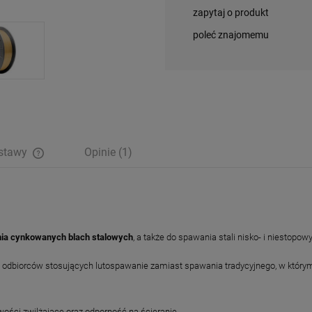
zapytaj o produkt
poleć znajomemu
ostawy
Opinie
(1)
Cena nie zawiera ewentualnych kosztów
płatności
ia cynkowanych blach stalowych
, a także do spawania stali nisko- i niestopow
ch odbiorców stosujących lutospawanie zamiast spawania tradycyjnego, w któ
ości zwilżające oraz odporność na ścieranie.