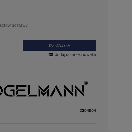
płatności
❌
Wyprzedany
– chwilowo niedostępny
❗️
Na zamówienie
– w ciągu 2-5 dni
⛔
Wycofany
– produkt wycofany z oferty
Więcej informacji na temat statusów
osztów dostawy
dostępności
DO KOSZYKA
dodaj do przechowalni
2304004