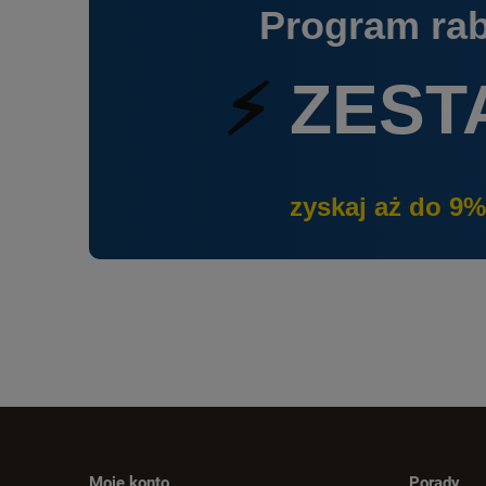
Program ra
⚡
ZEST
zyskaj aż do 9%
Moje konto
Porady