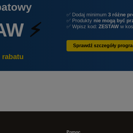
batowy
✅ Dodaj minimum
3 różne p
✅ Produkty
nie mogą być pr
AW
⚡
✅ Wpisz kod:
ZESTAW
w kos
Sprawdź szczegóły progr
 rabatu
Pomoc