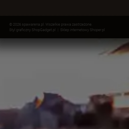
© 2026 spawarena.pl. Wszelkie prawa zastrzeżone.
Styl graficzny ShopGadget.pl
Sklep internetowy Shoper.pl