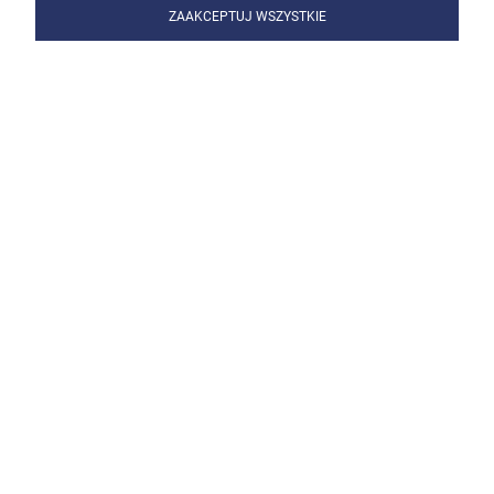
ZAAKCEPTUJ WSZYSTKIE
Vogelmann Wkład teflonowy niebieski 4m