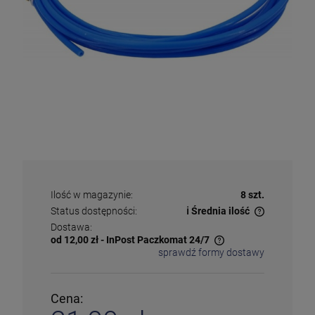
Ilość w magazynie:
8 szt.
Status dostępności:
ℹ️ Średnia ilość
✅
Duża ilość
– dostępny w dużej ilości
Dostawa:
ℹ️
Średnia ilość
– poniżej 20 sztuk
od 12,00 zł
- InPost Paczkomat 24/7
⚠️
Ostatnia sztuka
– ostatni w magazynie
sprawdź formy dostawy
Cena nie zawiera ewentualnych kosztów płatności
❌
Wyprzedany
– chwilowo niedostępny
❗️
Na zamówienie
– w ciągu 2-5 dni
⛔
Wycofany
– produkt wycofany z oferty
Cena:
Więcej informacji na temat statusów dostępności