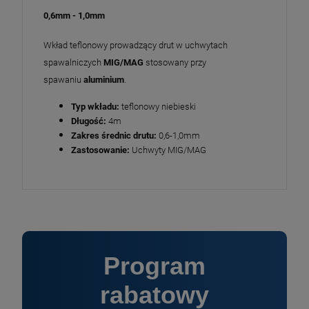
0,6mm - 1,0mm
Wkład teflonowy prowadzący drut w uchwytach
spawalniczych
MIG/MAG
stosowany przy
spawaniu
aluminium
.
Typ wkładu:
teflonowy niebieski
Długość:
4m
Zakres średnic drutu:
0,6-1,0mm
Zastosowanie:
Uchwyty MIG/MAG
Program
rabatowy