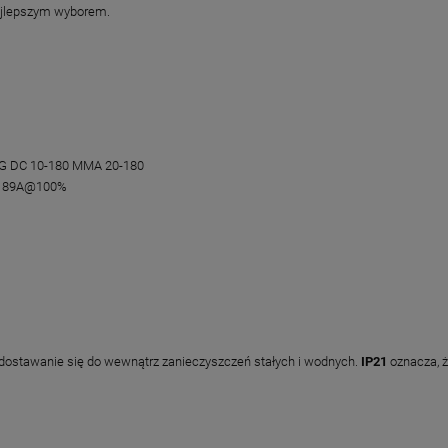
ajlepszym wyborem.
IG DC 10-180 MMA 20-180
 89A@100%
zedostawanie się do wewnątrz zanieczyszczeń stałych i wodnych.
IP21
oznacza, ż