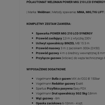
PÓŁAUTOMAT WELDMAN POWER MIG 210 LCD SYNERGY 
| Marka:
Weldman
| Metody spawania
: MMA, MIG,TIG LIFT
KOMPLETNY ZESTAW ZAWIERA:
Spawarka POWER MIG 210 LCD SYNERGY
Przewód zasilający
2,3 m z wtyczką 230V
Uchwyt spawalniczy
BINZEL
MB 15 3 m
Przewód masowy
3 m z zaciskiem 300A (DX50)
Przewód gazowy
4 m o średnicy wewnętrznej 8 m
Przyłącze gazowe
(króciec) do węża technicznego
WYPOSAŻENIE DODATKOWE
Vogelmann
Butla z gazem
MIX Ar/CO2 8l 150bar
Vogelmann
Reduktor gazowy
Exakt
Spartus
Przyłbica pasywna
Easy FOX
Vogelmann
Drut spawalniczy SG2 5kg
0,8mm
Wąż gazowy
- 6m
Opaska zaciskowa
6-10mm - 4 szt.