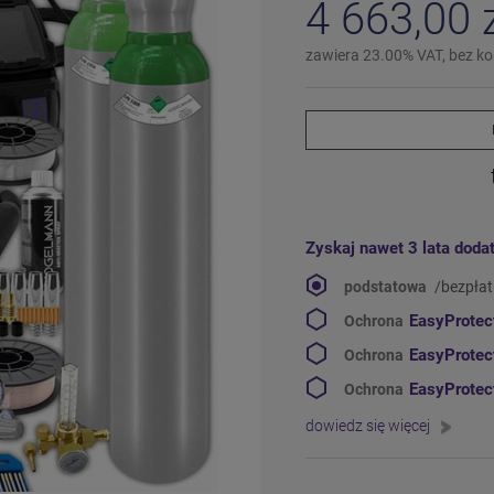
4 663,00 
zawiera 23.00% VAT, bez k
Zyskaj nawet 3 lata doda
podstatowa
/bezpła
EasyProte
Ochrona
EasyProte
Ochrona
EasyProte
Ochrona
dowiedz się więcej