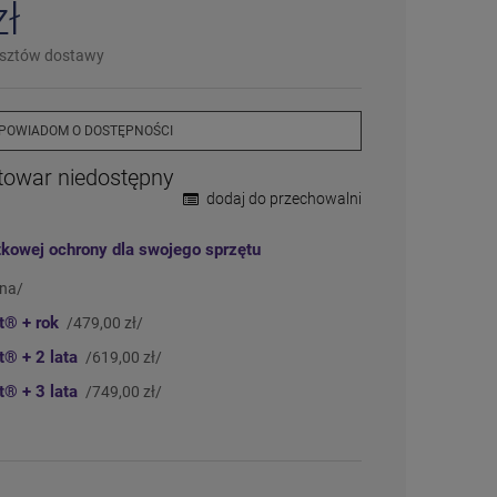
zł
❌
Wyprzedany
– chwilowo niedostępny
❗️
Na zamówienie
– w ciągu 2-5 dni
osztów dostawy
⛔
Wycofany
– produkt wycofany z oferty
Więcej informacji na temat statusów
dostępności
POWIADOM O DOSTĘPNOŚCI
towar niedostępny
dodaj do przechowalni
tkowej ochrony dla swojego sprzętu
tna/
ct®
+ rok
/479,00 zł/
ct®
+ 2 lata
/619,00 zł/
ct®
+ 3 lata
/749,00 zł/