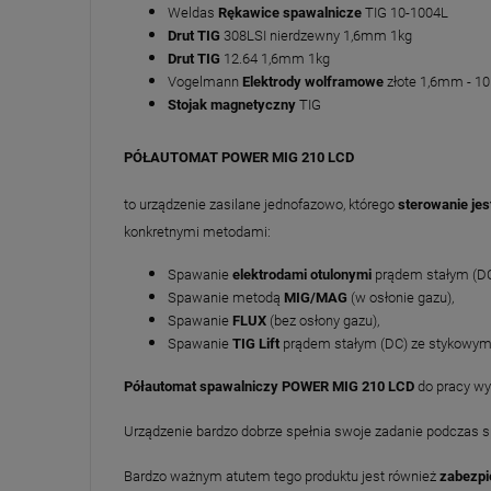
Weldas
Rękawice spawalnicze
TIG 10-1004L
Drut TIG
308LSI nierdzewny 1,6mm 1kg
Drut TIG
12.64 1,6mm 1kg
Vogelmann
Elektrody wolframowe
złote 1,6mm - 10 
Stojak magnetyczny
TIG
PÓŁAUTOMAT POWER MIG 210 LCD
to urządzenie zasilane jednofazowo, którego
sterowanie je
konkretnymi metodami:
Spawanie
elektrodami otulonymi
prądem stałym (DC
Spawanie metodą
MIG/MAG
(w osłonie gazu),
Spawanie
FLUX
(bez osłony gazu),
Spawanie
TIG Lift
prądem stałym (DC) ze stykowym 
Półautomat spawalniczy POWER MIG 210 LCD
do pracy wy
Urządzenie bardzo dobrze spełnia swoje zadanie podczas s
Bardzo ważnym atutem tego produktu jest również
zabezpi