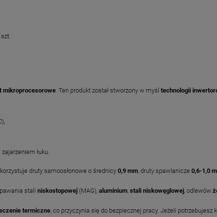
szt.
st mikroprocesorowe
. Ten produkt został stworzony w myśl
technologii inwerto
),
zajarzeniem łuku.
korzystuje druty samoosłonowe o średnicy
0,9
mm
, druty spawlanicze
0,6-1,0
m
pawania stali
niskostopowej
(MAG),
aluminium
,
stali niskowęglowej
, odlewów
ż
eczenie termiczne
, co przyczynia się do bezpiecznej pracy. Jeżeli potrzebujes