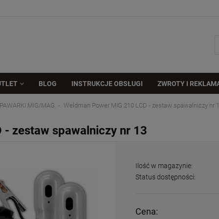
UTLET
BLOG
INSTRUKCJE OBSŁUGI
ZWROTY I REKLAM
PAWARKI MIG/MAG
Weldman Power MIG 210 LCD - zestaw spawalniczy nr 
- zestaw spawalniczy nr 13
Ilość w magazynie:
Status dostępności:
Cena: