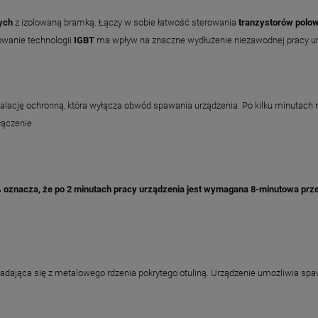
ych
z izolowaną bramką. Łączy w sobie łatwość sterowania
tranzystorów polow
owanie technologii
IGBT
ma wpływ na znaczne wydłużenie niezawodnej pracy u
talację ochronną, która wyłącza obwód spawania urządzenia. Po kilku minutach
ączenie.
 oznacza, że po 2 minutach pracy urządzenia jest wymagana 8-minutowa prz
kładająca się z metalowego rdzenia pokrytego otuliną. Urządzenie umożliwia sp