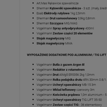
Art.Mas Rękawice spawalnicze
Sherman
Kątowniki spawalnicze
- 3 szt. (mały, średn
Esab
Elektrody rutylowe
1kg 2,5mm
Sherman
Drut samoosłonowy
0,9kg 0,8mm
Sherman
Szczypce
MIG/MAG
Vogelmann
Spray antyodpryskowy
400ml
Vogelmann
Zestaw części 20 elementów
Stojak magnetyczny
MIG
Stojak magnetyczny
MMA
WYPOSAŻENIE DODATKOWE POD ALUMINIUM / TIG LIFT
Vogelmann
Butla z gazem Argon 8l
Vogelmann
Reduktor z rotametrem
Vogelmann
Drut
AlMg5 ER5356 2kg 1,0mm
Vogelmann
Rolka podajnika drutu
4RN 30mm 0.8/1.
Vogelmann
Uchwyt spawalniczy
MB-15 3m
Vogelmann
Wkład teflonowy
czerwony 3m
Vogelmann
Końcówka prądowa
1,0m aluminium - 5 
Vogelmann
Uchwyt spawalniczy
TIG LIFT 35-50
Vogelmann
Zestaw części TIG
- 36 elementowy