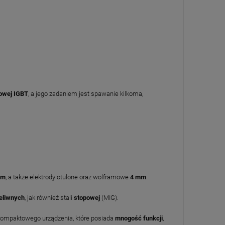
rowej IGBT
, a jego zadaniem jest spawanie kilkoma,
m
, a także elektrody otulone oraz wolframowe
4
mm
.
eliwnych
, jak również stali
stopowej
(MIG).
z kompaktowego urządzenia, które posiada
mnogość
funkcji
,