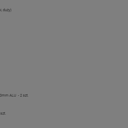
i, duży)
0mm ALU - 2 szt.
szt.