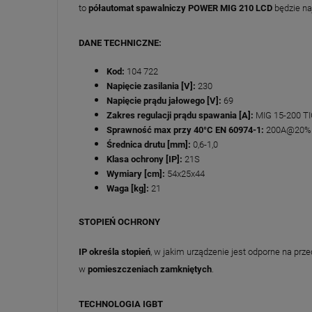
to
półautomat spawalniczy POWER MIG 210 LCD
będzie n
DANE TECHNICZNE:
Kod:
104 722
Napięcie zasilania [V]:
230
Napięcie prądu jałowego [V]:
69
Zakres regulacji prądu spawania [A]:
MIG 15-200 T
Sprawność max przy 40°C EN 60974-1:
200A@20%
Średnica drutu [mm]:
0,6-1,0
Klasa ochrony [IP]:
21S
Wymiary [cm]:
54x25x44
Waga [kg]:
21
STOPIEŃ OCHRONY
IP określa stopień
, w jakim urządzenie jest odporne na pr
w
pomieszczeniach zamkniętych
.
TECHNOLOGIA IGBT