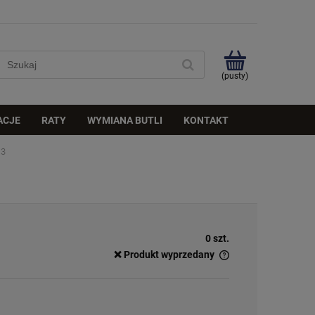
(pusty)
ACJE
RATY
WYMIANA BUTLI
KONTAKT
13
0 szt.
❌ Produkt wyprzedany
✅
Duża ilość
– dostępny w dużej ilości
ℹ️
Średnia ilość
– poniżej 20 sztuk
⚠️
Ostatnia sztuka
– ostatni w magazynie