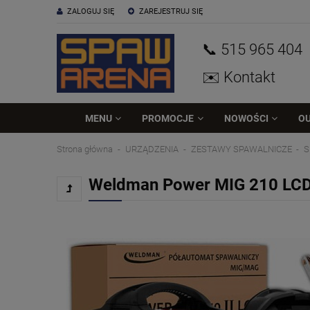
ZALOGUJ SIĘ
ZAREJESTRUJ SIĘ
📞 515
965
404
✉️ Kontakt
MENU
PROMOCJE
NOWOŚCI
O
Strona główna
URZĄDZENIA
ZESTAWY SPAWALNICZE
S
Weldman Power MIG 210 LCD 