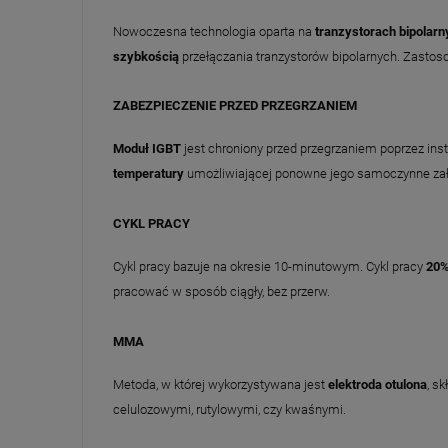
Nowoczesna technologia oparta na
tranzystorach bipolarn
szybkością
przełączania tranzystorów bipolarnych. Zastos
ZABEZPIECZENIE PRZED PRZEGRZANIEM
Moduł IGBT
jest chroniony przed przegrzaniem poprzez ins
temperatury
umożliwiającej ponowne jego samoczynne zał
CYKL PRACY
Cykl pracy bazuje na okresie 10-minutowym. Cykl pracy
20%
pracować w sposób ciągły, bez przerw.
MMA
Metoda, w której wykorzystywana jest
elektroda otulona
, s
celulozowymi, rutylowymi, czy kwaśnymi.