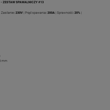
- ZESTAW SPAWALNICZY #13
| Zasilanie
: 230V
| Prąd spawania
:
200A
| Sprawność
: 20%
|
m
 8 mm