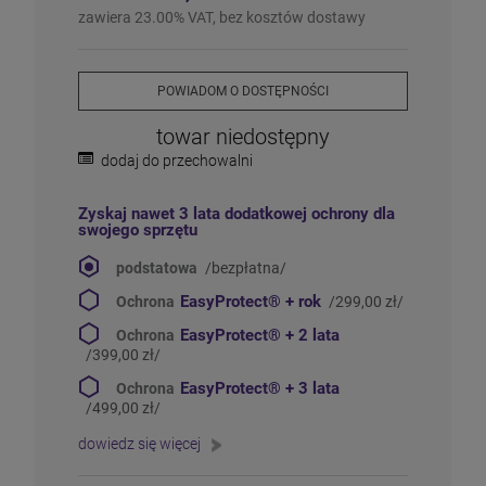
Więcej informacji na temat statusów dostępności
zawiera 23.00% VAT, bez kosztów dostawy
POWIADOM O DOSTĘPNOŚCI
towar niedostępny
dodaj do przechowalni
Zyskaj nawet 3 lata dodatkowej ochrony dla
swojego sprzętu
podstatowa
/bezpłatna/
EasyProtect®
+ rok
Ochrona
/299,00 zł/
EasyProtect®
+ 2 lata
Ochrona
/399,00 zł/
EasyProtect®
+ 3 lata
Ochrona
/499,00 zł/
dowiedz się więcej