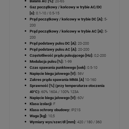
Balans AC [%]:
20-65
Gaz początkowy / końcowy w trybie AC/DC
[s]:
0.1-10 / 0.5-15
Prąd początkowy / końcowy w trybie DC [A]:
5-
200
Prąd początkowy / końcowy w trybie AC [A]:
5-
200
Prąd podstawy pulsu DC [A]:
20-200
Prąd podstawy pulsu AC [A]:
20-200
Częstotliwość prądu pulsującego [Hz]:
0,2-200
Modulacja pulsu [%]:
1-99
Czas spawania punktowego [sek]:
0.5-10
Napięcie biegu jałowego [V]:
56V
Zakres prądu spawania MMA [A]
10-160
Sprawność [%] (przy temperaturze otoczenia
40°C):
60% 160A / 100% 123A
Napięcie biegu jałowego [V]:
60V
Klasa izolacji:
F
Klasa ochrony obudowy:
IP21S
Waga [kg]:
10,5
Wymiary wys/szer/dł [mm]:
420 / 180 / 360