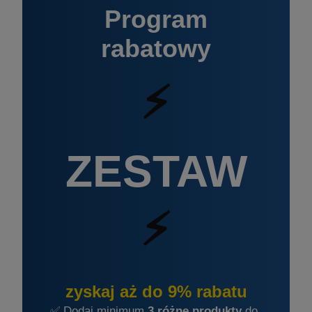
Program
rabatowy
⚡
ZESTAW
⚡
zyskaj aż do 9% rabatu
✅ Dodaj minimum
3 różne produkty
do