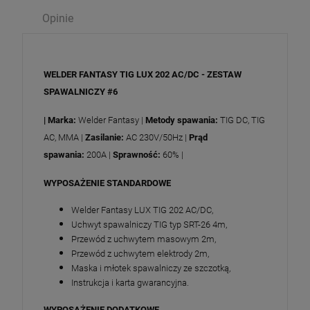
Opinie
WELDER FANTASY TIG LUX 202 AC/DC
- ZESTAW
SPAWALNICZY #6
| Marka:
Welder Fantasy |
Metody spawania:
TIG DC, TIG
AC, MMA |
Zasilanie:
AC 230V/50Hz |
Prąd
spawania:
200A |
Sprawność:
60% |
WYPOSAŻENIE STANDARDOWE
Welder Fantasy LUX TIG 202 AC/DC,
Uchwyt spawalniczy TIG typ SRT-26 4m,
Przewód z uchwytem masowym 2m,
Przewód z uchwytem elektrody 2m,
Maska i młotek spawalniczy ze szczotką,
Instrukcja i karta gwarancyjna.
WYPOSAŻENIE DODATKOWE