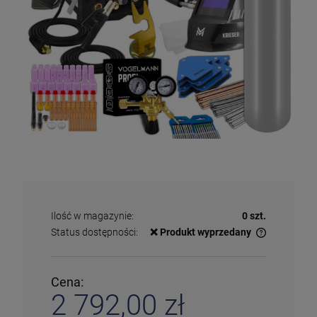
Ilość w magazynie:
0 szt.
Status dostępności:
❌ Produkt wyprzedany
✅
Duża ilość
– dostępny w dużej ilości
ℹ️
Średnia ilość
– poniżej 20 sztuk
⚠️
Ostatnia sztuka
– ostatni w magazynie
Cena:
❌
Wyprzedany
– chwilowo niedostępny
2 792,00 zł
❗️
Na zamówienie
– w ciągu 2-5 dni
⛔
Wycofany
– produkt wycofany z oferty