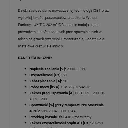
Dzięki zastosowaniu nowoczesnej technologii IGBT oraz
wysokiej jakości podzespołów, urządzenia Welder
Fantasy LUX TIG 202 AC/DC idealnie nadają się do
prowadzenia profesjonalnych prac spawalniczych w
takich gałęziach przemysłu: motoryzacja, konstrukcje
metalowe oraz wiele innych.
DANE TECHNICZNE:
Napięcie zasilania [V]:
230V ± 10%
Częstotliwość [Hz]:
50
Zabezpieczenie [A]:
20
Pobór mocy [kVA]
TIG: 6,2 / MMA: 9,6
Zakres prądu spawania [A]
TIG DC 5 – 200 TIG
AC 5 – 200
Sprawność [%] (przy temperaturze otoczenia
40°C):
60% 200A 100% 154A
Przebieg kształtu fali AC:
Prostokątny
Zakres częstotliwości prądu AC [Hz]:
20-250