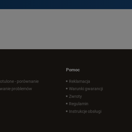
Pomoc
 otulone - porównanie
Reklamacja
wanie problemów
Warunki gwarancji
Zwroty
Regulamin
Instrukcje obsługi