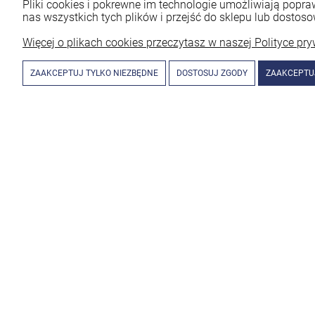
Pliki cookies i pokrewne im technologie umożliwiają pop
nas wszystkich tych plików i przejść do sklepu lub dostoso
Więcej o plikach cookies przeczytasz w naszej Polityce pry
ZAAKCEPTUJ TYLKO NIEZBĘDNE
DOSTOSUJ ZGODY
ZAAKCEPTU