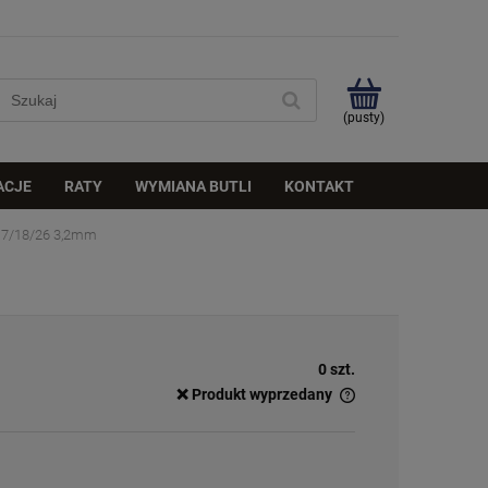
(pusty)
ACJE
RATY
WYMIANA BUTLI
KONTAKT
17/18/26 3,2mm
0 szt.
❌ Produkt wyprzedany
✅
Duża ilość
– dostępny w dużej ilości
ℹ️
Średnia ilość
– poniżej 20 sztuk
⚠️
Ostatnia sztuka
– ostatni w magazynie