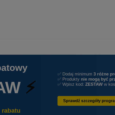
batowy
✅ Dodaj minimum
3 różne p
✅ Produkty
nie mogą być pr
AW
⚡
✅ Wpisz kod:
ZESTAW
w kos
Sprawdź szczegóły progr
 rabatu