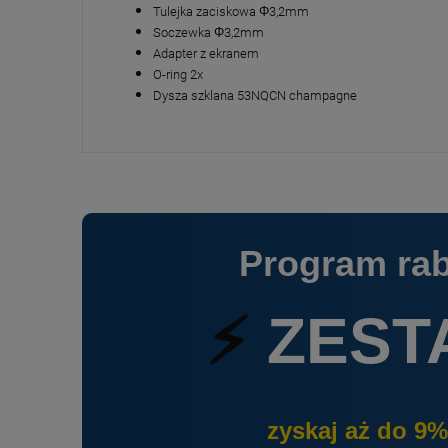
Tulejka zaciskowa Φ3,2mm
Soczewka Φ3,2mm
Adapter z ekranem
O-ring 2x
Dysza szklana 53NQCN champagne
Program ra
⚡
ZEST
zyskaj aż do 9%