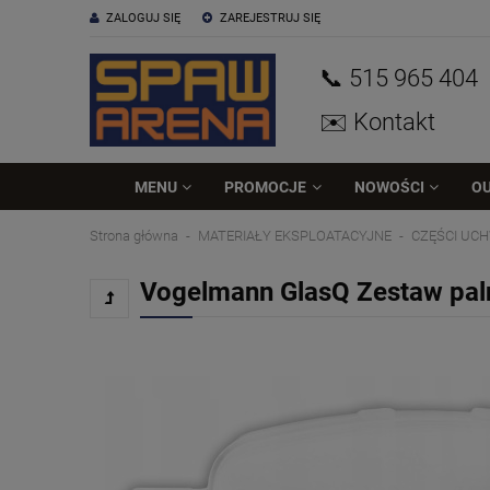
ZALOGUJ SIĘ
ZAREJESTRUJ SIĘ
📞 515
965
404
✉️ Kontakt
MENU
PROMOCJE
NOWOŚCI
O
Strona główna
MATERIAŁY EKSPLOATACYJNE
CZĘŚCI UC
Vogelmann GlasQ Zestaw pal