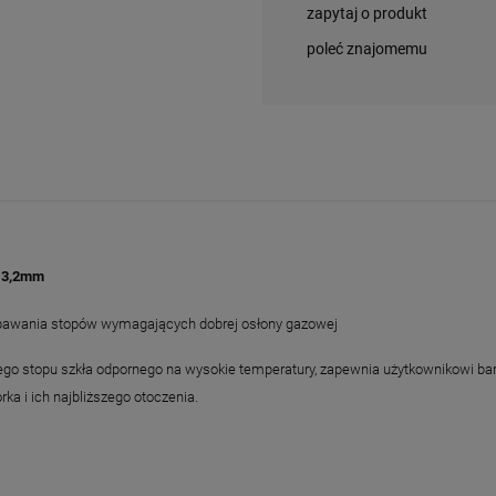
zapytaj o produkt
poleć znajomemu
 3,2mm
spawania stopów wymagających dobrej osłony gazowej
ego stopu szkła odpornego na wysokie temperatury, zapewnia użytkownikowi ba
ka i ich najbliższego otoczenia.