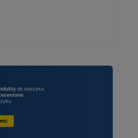
rodukty
do koszyka
zecenione
zyku
amu