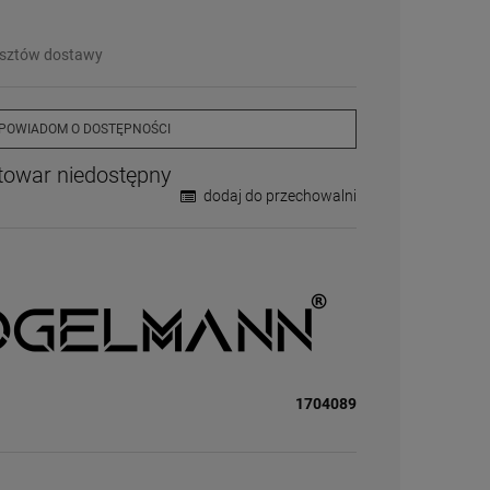
❌
Wyprzedany
– chwilowo niedostępny
❗️
Na zamówienie
– w ciągu 2-5 dni
osztów dostawy
⛔
Wycofany
– produkt wycofany z oferty
Więcej informacji na temat statusów
dostępności
POWIADOM O DOSTĘPNOŚCI
towar niedostępny
dodaj do przechowalni
1704089