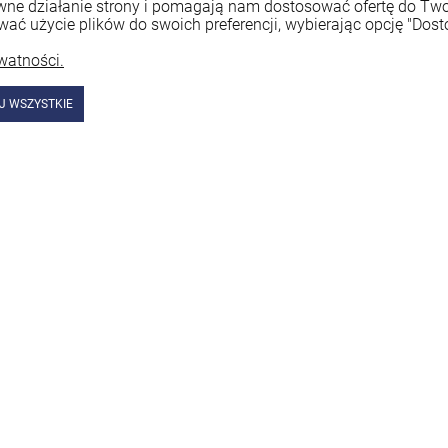
rawne działanie strony i pomagają nam dostosować ofertę do T
wać użycie plików do swoich preferencji, wybierając opcję "Dost
watności.
J WSZYSTKIE