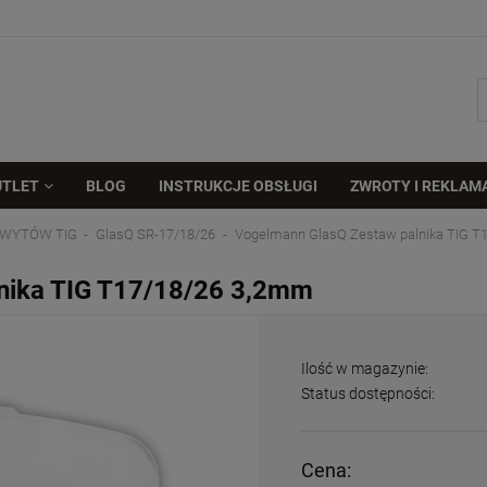
UTLET
BLOG
INSTRUKCJE OBSŁUGI
ZWROTY I REKLAM
HWYTÓW TIG
GlasQ SR-17/18/26
Vogelmann GlasQ Zestaw palnika TIG T
nika TIG T17/18/26 3,2mm
Ilość w magazynie:
Status dostępności:
Cena: