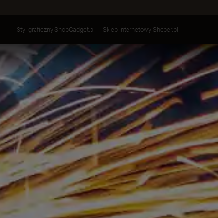
Styl graficzny ShopGadget.pl
Sklep internetowy Shoper.pl