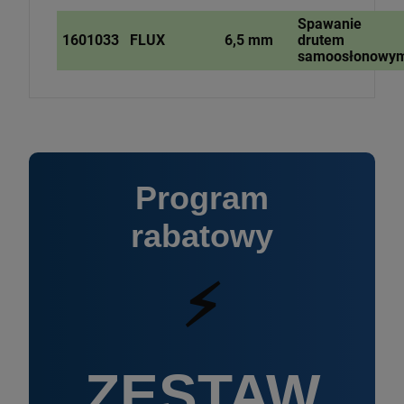
Spawanie
1601033
FLUX
6,5 mm
drutem
samoosłonowy
Program
rabatowy
⚡
ZESTAW