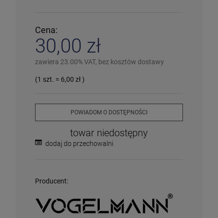
✅
Duża ilość
– dostępny w dużej ilości
ℹ️
Średnia ilość
– poniżej 20 sztuk
⚠️
Ostatnia sztuka
– ostatni w magazynie
Cena:
❌
Wyprzedany
– chwilowo niedostępny
30,00 zł
❗️
Na zamówienie
– w ciągu 2-5 dni
⛔
Wycofany
– produkt wycofany z oferty
Więcej informacji na temat statusów dostępności
zawiera 23.00% VAT, bez kosztów dostawy
(1
szt.
=
6,00 zł
)
POWIADOM O DOSTĘPNOŚCI
towar niedostępny
dodaj do przechowalni
Producent: