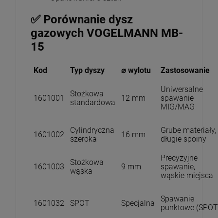
✅ Porównanie dysz
gazowych VOGELMANN MB-
15
Kod
Typ dyszy
⌀ wylotu
Zastosowanie
Uniwersalne
Stożkowa
1601001
12 mm
spawanie
standardowa
MIG/MAG
Cylindryczna
Grube materiały,
1601002
16 mm
szeroka
długie spoiny
Precyzyjne
Stożkowa
1601003
9 mm
spawanie,
wąska
wąskie miejsca
Spawanie
1601032
SPOT
Specjalna
punktowe (SPOT