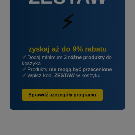
⚡
zyskaj aż do 9% rabatu
✅ Dodaj minimum
3 różne produkty
do
koszyka
✅ Produkty
nie mogą być przecenione
✅ Wpisz kod:
ZESTAW
w koszyku
Sprawdź szczegóły programu