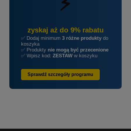
⚡
zyskaj aż do 9% rabatu
✅ Dodaj minimum
3 różne produkty
do
koszyka
✅ Produkty
nie mogą być przecenione
✅ Wpisz kod:
ZESTAW
w koszyku
Sprawdź szczegóły programu