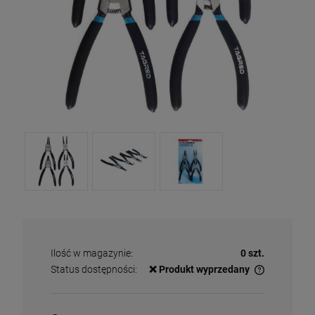
Ilość w magazynie:
0 szt.
Status dostępności:
❌ Produkt wyprzedany
✅
Duża ilość
– dostępny w dużej ilości
ℹ️
Średnia ilość
– poniżej 20 sztuk
⚠️
Ostatnia sztuka
– ostatni w magazynie