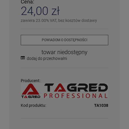
Cena:
❌
Wyprzedany
– chwilowo niedostępny
24,00 zł
❗️
Na zamówienie
– w ciągu 2-5 dni
⛔
Wycofany
– produkt wycofany z oferty
Więcej informacji na temat statusów dostępności
zawiera 23.00% VAT, bez kosztów dostawy
POWIADOM O DOSTĘPNOŚCI
towar niedostępny
dodaj do przechowalni
Producent:
Kod produktu:
TA1038