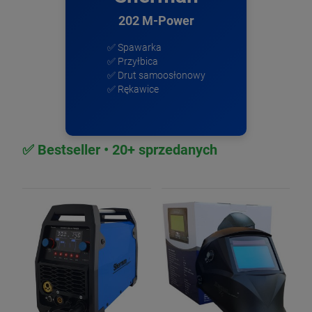
202 M-Power
✅ Spawarka
✅ Przyłbica
✅ Drut samoosłonowy
✅ Rękawice
✅ Bestseller • 20+ sprzedanych