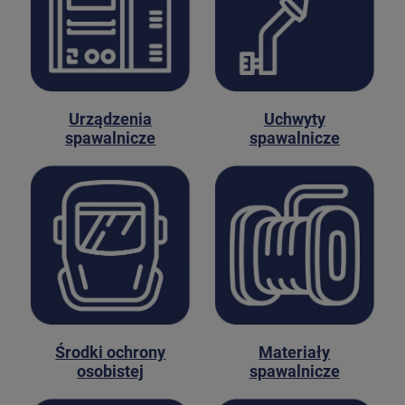
Urządzenia
Uchwyty
spawalnicze
spawalnicze
Środki ochrony
Materiały
osobistej
spawalnicze