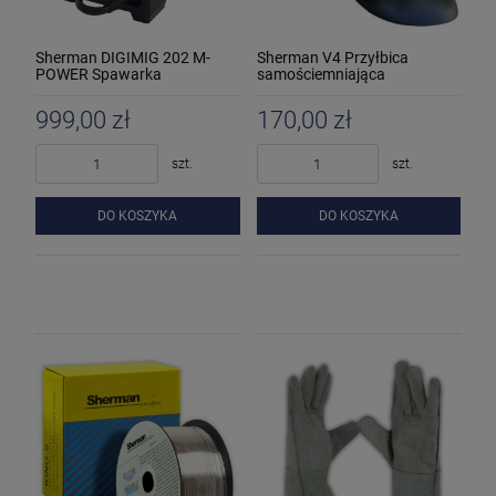
Sherman DIGIMIG 202 M-
Sherman V4 Przyłbica
POWER Spawarka
samościemniająca
inwertorowa
999,00 zł
170,00 zł
szt.
szt.
DO KOSZYKA
DO KOSZYKA