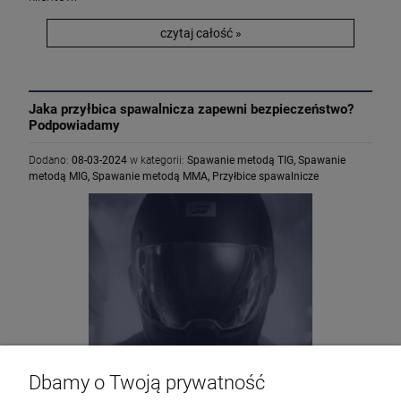
czytaj całość »
Jaka przyłbica spawalnicza zapewni bezpieczeństwo?
Podpowiadamy
Dodano:
08-03-2024
w kategorii:
Spawanie metodą TIG
,
Spawanie
metodą MIG
,
Spawanie metodą MMA
,
Przyłbice spawalnicze
Dbamy o Twoją prywatność