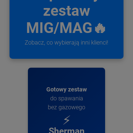
zestaw
MIG/MAG🔥
Zobacz, co wybierają inni klienci!
Gotowy zestaw
do spawania
bez gazowego
⚡
Sherman