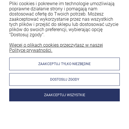
Pliki cookies i pokrewne im technologie umożliwiają
poprawne działanie strony i pomagają nam
dostosować ofertę do Twoich potrzeb. Możesz
Jeśli na co dzień pracujesz jako spawacz to z pewnością
zaakceptować wykorzystanie przez nas wszystkich
wiesz, że ogromne znaczenie ma bezpieczeństwo. Spawanie
tych plików i przejść do sklepu lub dostosować użycie
bez odpowiedniej ochrony naraża Cię na utratę zdrowia.
plików do swoich preferencji, wybierając opcję
Dlatego każdy doświadczony pracownik powinien
"Dostosuj zgody".
mieć profesjonalną przyłbicę spawalniczą. Nie należy jednak
decydować się na byle jaki model. By spełniał on swoją
Więcej o plikach cookies przeczytasz w naszej
Polityce prywatności.
funkcję, musi być dobrze do Ciebie dobrany. Znaczenie mają
parametry oraz rodzaj akcesoriów. Zastanawiasz się, jaka
przyłbica spawalnicza będzie najlepsza? Podpowiadamy w
ZAAKCEPTUJ TYLKO NIEZBĘDNE
poniższym artykule!
DOSTOSUJ ZGODY
czytaj całość »
ZAAKCEPTUJ WSZYSTKIE
Jak wygląda spawanie migomatem bez gazu?
Wyjaśniamy!
Dodano:
01-03-2024
w kategorii:
Spawanie metodą MIG