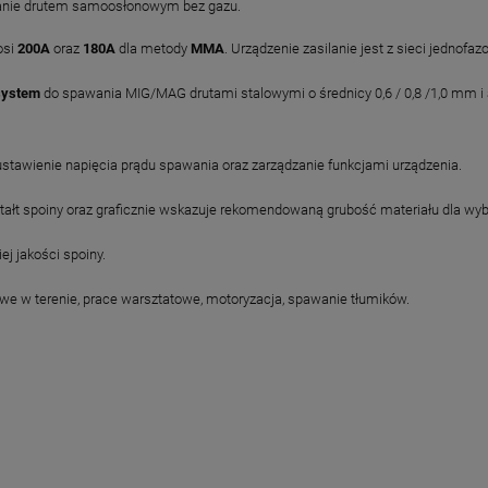
anie drutem samoosłonowym bez gazu.
osi
200A
oraz
180A
dla metody
MMA
. Urządzenie zasilanie jest z sieci jednofaz
system
do spawania MIG/MAG drutami stalowymi o średnicy 0,6 / 0,8 /1,0 mm 
ustawienie napięcia prądu spawania oraz zarządzanie funkcjami urządzenia.
ałt spoiny oraz graficznie wskazuje rekomendowaną grubość materiału dla wy
j jakości spoiny.
we w terenie, prace warsztatowe, motoryzacja, spawanie tłumików.