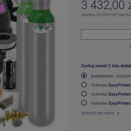
3 432,00 
zawiera 23.00% VAT, bez k
Zyskaj nawet 3 lata doda
podstatowa
/bezpła
EasyProte
Ochrona
EasyProte
Ochrona
EasyProte
Ochrona
dowiedz się więcej