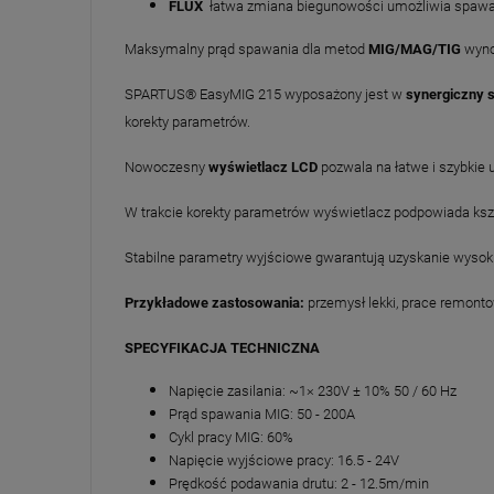
FLUX
łatwa zmiana biegunowości umożliwia spaw
Maksymalny prąd spawania dla metod
MIG/MAG/TIG
wyn
SPARTUS® EasyMIG 215 wyposażony jest w
synergiczny 
korekty parametrów.
Nowoczesny
wyświetlacz LCD
pozwala na łatwe i szybkie 
W trakcie korekty parametrów wyświetlacz podpowiada kszt
Stabilne parametry wyjściowe gwarantują uzyskanie wysokie
Przykładowe zastosowania:
przemysł lekki, prace remonto
SPECYFIKACJA TECHNICZNA
Napięcie zasilania: ~1× 230V ± 10% 50 / 60 Hz
Prąd spawania MIG: 50 - 200A
Cykl pracy MIG: 60%
Napięcie wyjściowe pracy: 16.5 - 24V
Prędkość podawania drutu: 2 - 12.5m/min