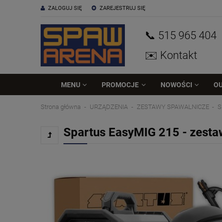
ZALOGUJ SIĘ
ZAREJESTRUJ SIĘ
📞 515
965
404
✉️ Kontakt
MENU
PROMOCJE
NOWOŚCI
O
Strona główna
URZĄDZENIA
ZESTAWY SPAWALNICZE
S
Spartus EasyMIG 215 - zesta