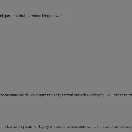
ol gun, test drutu, zmiana biegunowośc
zedostawanie się do wewnątrz zanieczyszczeń stałych i wodnych. IP21 oznacza, 
ch z izolowaną bramką. Łączy w sobie łatwość sterowania tranzystorów polowy