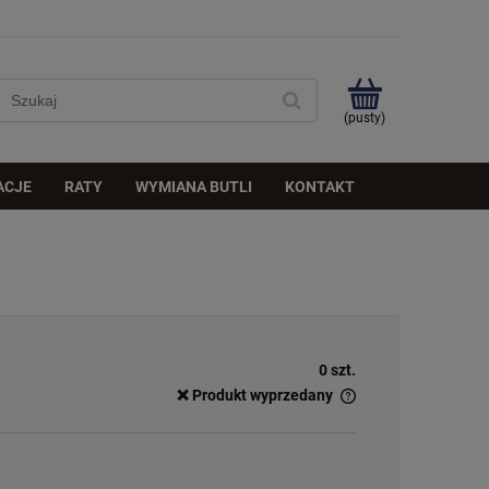
(pusty)
ACJE
RATY
WYMIANA BUTLI
KONTAKT
0 szt.
❌ Produkt wyprzedany
✅
Duża ilość
– dostępny w dużej ilości
ℹ️
Średnia ilość
– poniżej 20 sztuk
⚠️
Ostatnia sztuka
– ostatni w magazynie