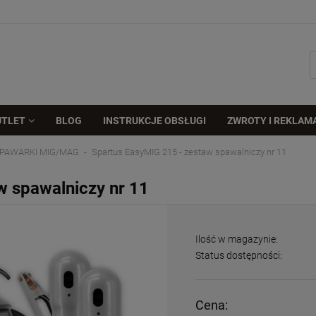
UTLET
BLOG
INSTRUKCJE OBSŁUGI
ZWROTY I REKLAM
PAWARKI MIG/MAG
Spartus EasyMIG 215 - zestaw spawalniczy nr 11
w spawalniczy nr 11
Ilość w magazynie:
Status dostępności:
Cena: