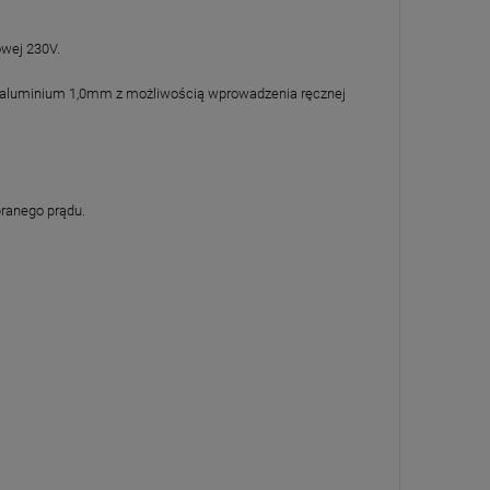
owej 230V.
i aluminium 1,0mm z możliwością wprowadzenia ręcznej
branego prądu.