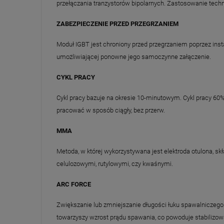
przełączania tranzystorów bipolarnych. Zastosowanie tec
ZABEZPIECZENIE PRZED PRZEGRZANIEM
Moduł IGBT jest chroniony przed przegrzaniem poprzez ins
umożliwiającej ponowne jego samoczynne załączenie.
CYKL PRACY
Cykl pracy bazuje na okresie 10-minutowym. Cykl pracy 60
pracować w sposób ciągły, bez przerw.
MMA
Metoda, w której wykorzystywana jest elektroda otulona, s
celulozowymi, rutylowymi, czy kwaśnymi.
ARC FORCE
Zwiększanie lub zmniejszanie długości łuku spawalniczego 
towarzyszy wzrost prądu spawania, co powoduje stabilizowa