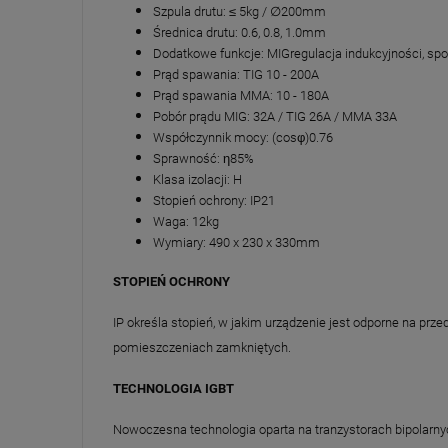
Szpula drutu: ≤ 5kg / ∅200mm
Średnica drutu: 0.6, 0.8, 1.0mm
Dodatkowe funkcje: MIGregulacja indukcyjności, spo
Prąd spawania: TIG 10 - 200A
Prąd spawania MMA: 10 - 180A
Pobór prądu MIG: 32A / TIG 26A / MMA 33A
Współczynnik mocy: (cosφ)0.76
Sprawność: η85%
Klasa izolacji: H
Stopień ochrony: IP21
Waga: 12kg
Wymiary: 490 x 230 x 330mm
STOPIEŃ OCHRONY
IP określa stopień, w jakim urządzenie jest odporne na pr
pomieszczeniach zamkniętych.
TECHNOLOGIA IGBT
Nowoczesna technologia oparta na tranzystorach bipolarny