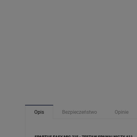
Opis
Bezpieczeństwo
Opinie
SPARTUS EASY MIG 215 - ZESTAW SPAWALNICZY #11