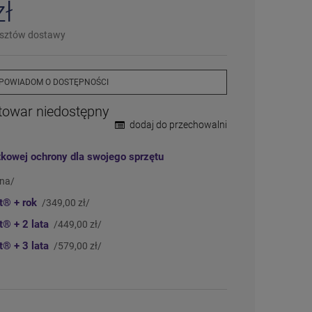
zł
❌
Wyprzedany
– chwilowo niedostępny
❗️
Na zamówienie
– w ciągu 2-5 dni
osztów dostawy
⛔
Wycofany
– produkt wycofany z oferty
Więcej informacji na temat statusów
dostępności
POWIADOM O DOSTĘPNOŚCI
towar niedostępny
dodaj do przechowalni
tkowej ochrony dla swojego sprzętu
tna/
ct®
+ rok
/349,00 zł/
ct®
+ 2 lata
/449,00 zł/
ct®
+ 3 lata
/579,00 zł/