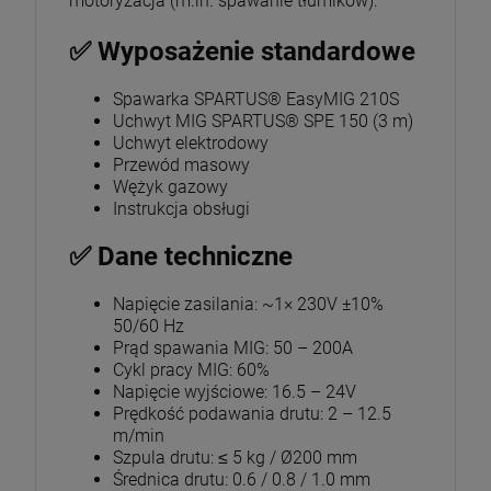
motoryzacja (m.in. spawanie tłumików).
✅ Wyposażenie standardowe
Spawarka SPARTUS® EasyMIG 210S
Uchwyt MIG SPARTUS® SPE 150 (3 m)
Uchwyt elektrodowy
Przewód masowy
Wężyk gazowy
Instrukcja obsługi
✅ Dane techniczne
Napięcie zasilania: ~1× 230V ±10%
50/60 Hz
Prąd spawania MIG: 50 – 200A
Cykl pracy MIG: 60%
Napięcie wyjściowe: 16.5 – 24V
Prędkość podawania drutu: 2 – 12.5
m/min
Szpula drutu: ≤ 5 kg / Ø200 mm
Średnica drutu: 0.6 / 0.8 / 1.0 mm