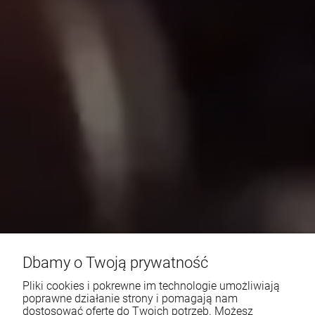
Dbamy o Twoją prywatność
Pliki cookies i pokrewne im technologie umożliwiają
poprawne działanie strony i pomagają nam
dostosować ofertę do Twoich potrzeb. Możesz