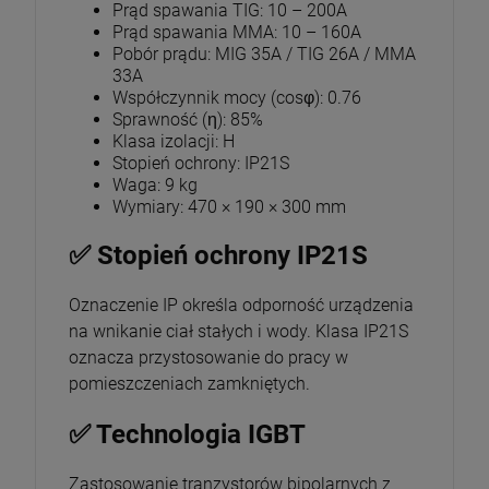
Prąd spawania TIG: 10 – 200A
Prąd spawania MMA: 10 – 160A
Pobór prądu: MIG 35A / TIG 26A / MMA
33A
Współczynnik mocy (cosφ): 0.76
Sprawność (η): 85%
Klasa izolacji: H
Stopień ochrony: IP21S
Waga: 9 kg
Wymiary: 470 × 190 × 300 mm
✅ Stopień ochrony IP21S
Oznaczenie IP określa odporność urządzenia
na wnikanie ciał stałych i wody. Klasa IP21S
oznacza przystosowanie do pracy w
pomieszczeniach zamkniętych.
✅ Technologia IGBT
Zastosowanie tranzystorów bipolarnych z