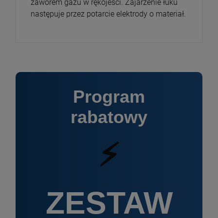
zaworem gazu w rękojeści. Zajarzenie łuku
następuje przez potarcie elektrody o materiał.
Program
rabatowy
⚡
ZESTAW