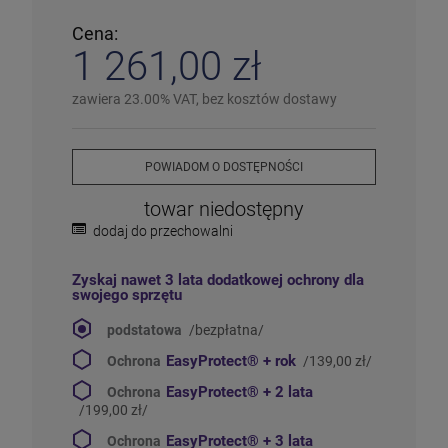
ℹ️
Średnia ilość
– poniżej 20 sztuk
⚠️
Ostatnia sztuka
– ostatni w magazynie
Cena:
❌
Wyprzedany
– chwilowo niedostępny
1 261,00 zł
❗️
Na zamówienie
– w ciągu 2-5 dni
⛔
Wycofany
– produkt wycofany z oferty
Więcej informacji na temat statusów dostępności
zawiera 23.00% VAT, bez kosztów dostawy
POWIADOM O DOSTĘPNOŚCI
towar niedostępny
dodaj do przechowalni
Zyskaj nawet 3 lata dodatkowej ochrony dla
swojego sprzętu
podstatowa
/bezpłatna/
EasyProtect®
+ rok
Ochrona
/139,00 zł/
EasyProtect®
+ 2 lata
Ochrona
/199,00 zł/
EasyProtect®
+ 3 lata
Ochrona