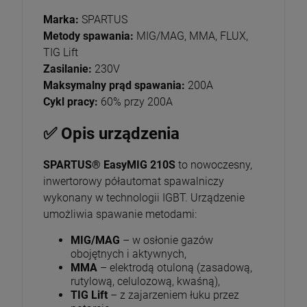
Marka:
SPARTUS
Metody spawania:
MIG/MAG, MMA, FLUX,
TIG Lift
Zasilanie:
230V
Maksymalny prąd spawania:
200A
Cykl pracy:
60% przy 200A
✅ Opis urządzenia
SPARTUS® EasyMIG 210S
to nowoczesny,
inwertorowy półautomat spawalniczy
wykonany w technologii IGBT. Urządzenie
umożliwia spawanie metodami:
MIG/MAG
– w osłonie gazów
obojętnych i aktywnych,
MMA
– elektrodą otuloną (zasadową,
rutylową, celulozową, kwaśną),
TIG Lift
– z zajarzeniem łuku przez