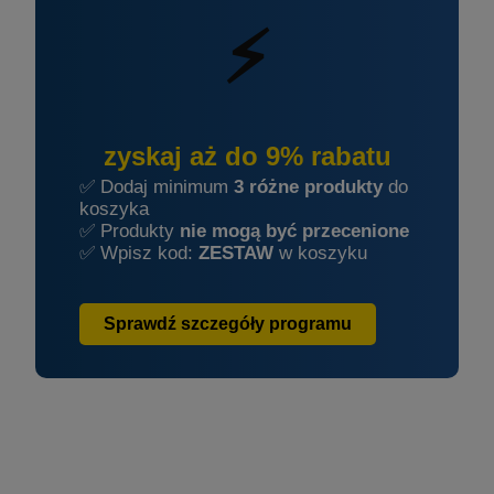
⚡
zyskaj aż do 9% rabatu
✅ Dodaj minimum
3 różne produkty
do
koszyka
✅ Produkty
nie mogą być przecenione
✅ Wpisz kod:
ZESTAW
w koszyku
Sprawdź szczegóły programu