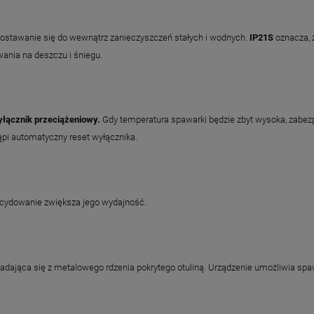
edostawanie się do wewnątrz zanieczyszczeń stałych i wodnych.
IP21S
oznacza, 
wania na deszczu i śniegu.
łącznik przeciążeniowy.
Gdy temperatura spawarki będzie zbyt wysoka, zabezpi
ąpi automatyczny reset wyłącznika.
cydowanie zwiększa jego wydajność.
kładająca się z metalowego rdzenia pokrytego otuliną. Urządzenie umożliwia sp