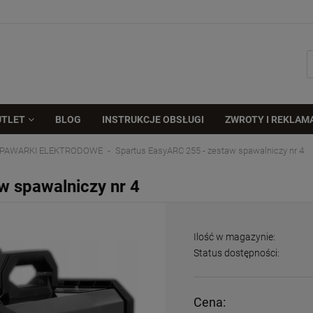
UTLET
BLOG
INSTRUKCJE OBSŁUGI
ZWROTY I REKLAM
PAWARKI ELEKTRODOWE
Spartus EasyARC 255 - zestaw spawalniczy nr 4
w spawalniczy nr 4
Ilość w magazynie:
Status dostępności:
Cena: