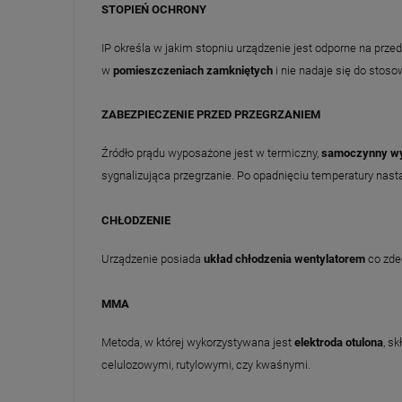
STOPIEŃ OCHRONY
IP określa w jakim stopniu urządzenie jest odporne na prz
w
pomieszczeniach zamkniętych
i nie nadaje się do stoso
ZABEZPIECZENIE PRZED PRZEGRZANIEM
Źródło prądu wyposażone jest w termiczny,
samoczynny wy
sygnalizująca przegrzanie. Po opadnięciu temperatury nast
CHŁODZENIE
Urządzenie posiada
układ chłodzenia wentylatorem
co zde
MMA
Metoda, w której wykorzystywana jest
elektroda otulona
, s
celulozowymi, rutylowymi, czy kwaśnymi.