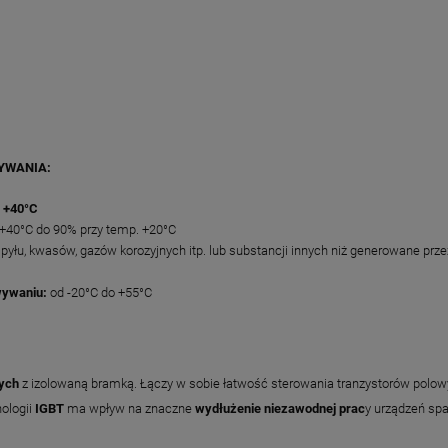
YWANIA:
o +40°C
 +40°C do 90% przy temp. +20°C
pyłu, kwasów, gazów korozyjnych itp. lub substancji innych niż generowane prz
owywaniu:
od -20°C do +55°C
nych
z izolowaną bramką. Łączy w sobie łatwość sterowania tranzystorów polow
ologii
IGBT
ma wpływ na znaczne
wydłużenie niezawodnej prac
y urządzeń sp