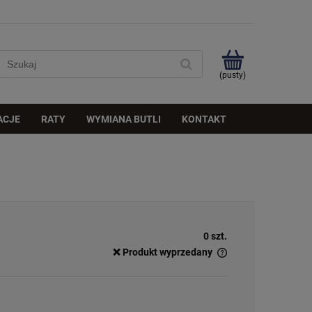
(pusty)
ACJE
RATY
WYMIANA BUTLI
KONTAKT
0 szt.
❌ Produkt wyprzedany
✅
Duża ilość
– dostępny w dużej ilości
ℹ️
Średnia ilość
– poniżej 20 sztuk
⚠️
Ostatnia sztuka
– ostatni w magazynie