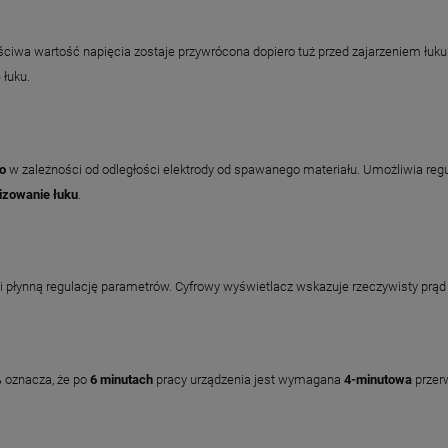
ściwa wartość napięcia zostaje przywrócona dopiero tuż przed zajarzeniem łuku.
 łuku.
o
w zależności od odległości elektrody od spawanego materiału. Umożliwia regu
lizowanie łuku
.
i płynną regulację parametrów. Cyfrowy wyświetlacz wskazuje rzeczywisty prąd
%
oznacza, że po
6 minutach
pracy urządzenia jest wymagana
4-minutowa
przer