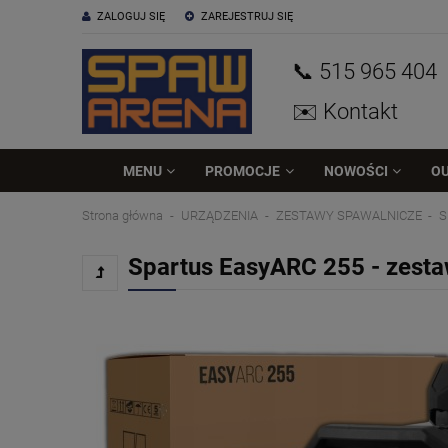
ZALOGUJ SIĘ
ZAREJESTRUJ SIĘ
📞 515
965
404
✉️ Kontakt
MENU
PROMOCJE
NOWOŚCI
O
Strona główna
URZĄDZENIA
ZESTAWY SPAWALNICZE
S
Spartus EasyARC 255 - zesta