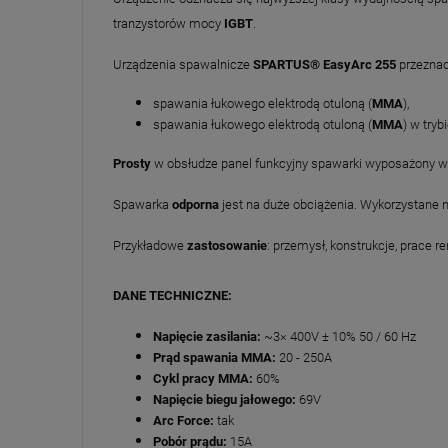
tranzystorów mocy
IGBT
.
Urządzenia spawalnicze
SPARTUS® EasyArc 255
przeznac
spawania łukowego elektrodą otuloną (
MMA
),
spawania łukowego elektrodą otuloną (
MMA
) w tryb
Prosty
w obsłudze panel funkcyjny spawarki wyposażony w 
Spawarka
odporna
jest na duże obciążenia. Wykorzystane
Przykładowe
zastosowanie
: przemysł, konstrukcje, prace 
DANE TECHNICZNE:
Napięcie zasilania:
~3× 400V ± 10% 50 / 60 Hz
Prąd spawania MMA:
20 - 250A
Cykl pracy MMA:
60%
Napięcie biegu jałowego:
69V
Arc Force:
tak
Pobór prądu:
15A