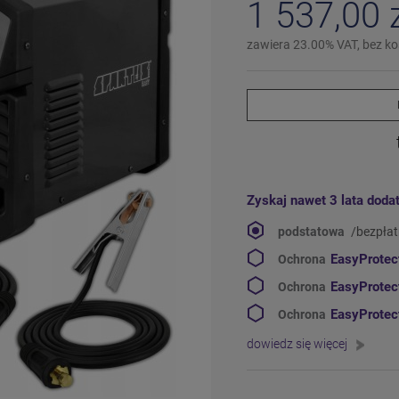
1 537,00 
zawiera 23.00% VAT, bez k
Zyskaj nawet 3 lata doda
podstatowa
/bezpła
EasyProte
Ochrona
EasyProte
Ochrona
EasyProte
Ochrona
dowiedz się więcej