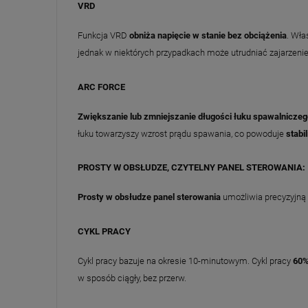
VRD
Funkcja VRD
obniża napięcie w stanie bez obciążenia
. Wła
jednak w niektórych przypadkach może utrudniać zajarzenie
ARC FORCE
Zwiększanie lub zmniejszanie długości łuku spawalniczeg
łuku towarzyszy wzrost prądu spawania, co powoduje
stabi
PROSTY W OBSŁUDZE, CZYTELNY PANEL STEROWANIA:
Prosty w obsłudze panel sterowania
umożliwia precyzyjną 
CYKL PRACY
Cykl pracy bazuje na okresie 10-minutowym. Cykl pracy
60
w sposób ciągły, bez przerw.