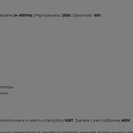
asilanie:
3× 400V
Hz
|
Prąd spawania:
250A |
Sprawność:
60%
lementów
50mm
konstruowana w oparciu o tranzystory
IGBT
. Zasilane z sieci trójfazowej
400V
.
awania i niezawodnością, niewielkich rozmiarów spawarka skonstruowana w opa