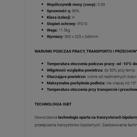
Współczynnik mocy (cosφ):
0.93
Sprawność η:
80%
Klasa izolacji:
H
Stopień ochrony:
IP21S
Waga:
11.5kg
Wymiary:
500 x 225 x 340mm
WARUNKI PODCZAS PRACY, TRANSPORTU I PRZECHOW
Temperatura otoczenia podczas pracy: od -10°C d
Wilgotność względna powietrza:
do 50% przy temp.
Otaczające powietrze:
wolne od nadmiernych ilości 
Maksymalne pochylenie podłoża:
nie więcej niż 10°
Temperatura otoczenia przy transporcie i przech
TECHNOLOGIA IGBT
Nowoczesna
technologia oparta na tranzystorach bipolar
przełączania tranzystorów bipolarnych. Zastosowanie techn