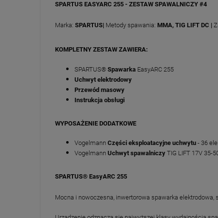
SPARTUS EASYARC 255 - ZESTAW SPAWALNICZY #4
Marka:
SPARTUS|
Metody spawania:
MMA, TIG LIFT DC
|
Z
KOMPLETNY ZESTAW ZAWIERA:
SPARTUS®
Spawarka
EasyARC 255
Uchwyt elektrodowy
Przewód masowy
Instrukcja obsługi
WYPOSAŻENIE DODATKOWE
Vogelmann
Części eksploatacyjne uchwytu
- 36 e
Vogelmann
Uchwyt spawalniczy
TIG LIFT 17V 35-
SPARTUS® EasyARC 255
Mocna i nowoczesna, inwertorowa spawarka elektrodowa, s
Urządzenie odznacza się najwyższej klasy wydajnością sp