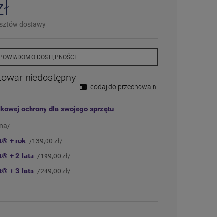
zł
❌
Wyprzedany
– chwilowo niedostępny
❗️
Na zamówienie
– w ciągu 2-5 dni
osztów dostawy
⛔
Wycofany
– produkt wycofany z oferty
Więcej informacji na temat statusów
dostępności
POWIADOM O DOSTĘPNOŚCI
towar niedostępny
dodaj do przechowalni
tkowej ochrony dla swojego sprzętu
tna/
ct®
+ rok
/139,00 zł/
ct®
+ 2 lata
/199,00 zł/
ct®
+ 3 lata
/249,00 zł/